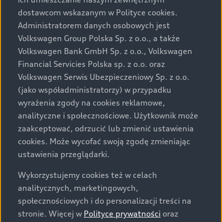
Audi zastrzega sobie możliwość wprowadzenia zmian w
dostawcom wskazanym w Polityce cookies.
prezentowanych wersjach. Przedstawione detale
wyposażenia mogą różnić się od specyfikacji
Administratorem danych osobowych jest
przewidzianej na rynek polski. Zamieszczone zdjęcia
Volkswagen Group Polska Sp. z o.o., a także
mogą przedstawiać wyposażenie opcjonalne, dostępne
Volkswagen Bank GmbH Sp. z o.o., Volkswagen
za dopłatą. Wiążące ustalenie ceny, wyposażenia i
Financial Servicies Polska sp. z o.o. oraz
specyfikacji pojazdu następują w umowie sprzedaży, a
Volkswagen Serwis Ubezpieczeniowy Sp. z o.o.
określenie parametrów technicznych zawiera
(jako współadministratorzy) w przypadku
świadectwo homologacji typu pojazdu. Zastrzegamy
wyrażenia zgody na cookies reklamowe,
sobie prawo do zmian i pomyłek. Wszelkie informacje
analityczne i społecznościowe. Użytkownik może
prezentowane na stronie są aktualne na dzień ich
zaakceptować, odrzucić lub zmienić ustawienia
zamieszczania. W celu uzyskania najnowszych
cookies. Może wycofać swoją zgodę zmieniając
informacji prosimy kontaktować się z Partnerem Marki
ustawienia przeglądarki.
Audi.
Wykorzystujemy cookies też w celach
Wszystkie produkowane obecnie samochody marki Audi
analitycznych, marketingowych,
są wykonywane z materiałów spełniających pod
społecznościowych i do personalizacji treści na
względem możliwości odzysku i recyklingu wymagania
stronie. Więcej w
Polityce prywatności
oraz
określone w normie ISO 22628 i są zgodne z