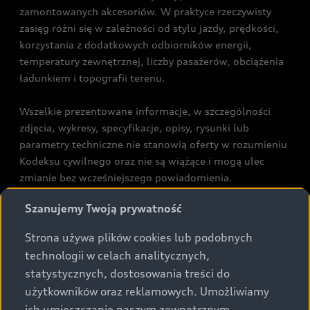
zamontowanych akcesoriów. W praktyce rzeczywisty
zasięg różni się w zależności od stylu jazdy, prędkości,
korzystania z dodatkowych odbiorników energii,
temperatury zewnętrznej, liczby pasażerów, obciążenia
ładunkiem i topografii terenu.
Wszelkie prezentowane informacje, w szczególności
zdjęcia, wykresy, specyfikacje, opisy, rysunki lub
parametry techniczne nie stanowią oferty w rozumieniu
Kodeksu cywilnego oraz nie są wiążące i mogą ulec
zmianie bez wcześniejszego powiadomienia.
Prezentowane informacje nie stanowią zapewnienia w
Szanujemy Twoją prywatność
rozumieniu art. 5561§2 Kodeksu cywilnego oraz art.
43b ust. 2 pkt 2 lit. a-c Ustawy o prawach konsumenta.
Strona używa plików cookies lub podobnych
technologii w celach analitycznych,
Podane kwoty są rekomendowane i obejmują podatek
statystycznych, dostosowania treści do
VAT (23%), chyba że inaczej zaznaczono.
użytkowników oraz reklamowych. Umożliwiamy
ich umieszczanie naszym zewnętrznym