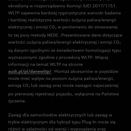
określoną w rozporządzeniu Komisji (UE) 2017/1151.
WLTP zapewnia bardziej rygorystyczne warunki badania
i bardziej realistyczne wartości zużycia paliwa/energii
elektrycznej i emisji CO
w porównaniu do stosowanej
2
to tej pory metody NEDC. Prezentowane dane dotyczące
wartości zużycia paliwa/energii elektrycznej i emisji CO
2
są danymi zgodnymi ze świadectwem homologacji typu
wyznaczonymi zgodnie z procedurą WLTP. Więcej
informacji na temat WLTP na stronie
audi.pl/pl/danewltp/
. Montaż akcesoriów w pojeździe
może mieć wpływ na poziom zużycia paliwa/energii,
emisję CO
lub zasięg oraz może nastąpić najwcześniej
2
po pierwszej rejestracji pojazdu, wyłącznie na Państwa
życzenie.
Zasięg dla samochodów elektrycznych lub zasięg w
trybie elektrycznym dla hybryd typu Plug-In może się
różnić w zależności od wersji i wyposażenia oraz