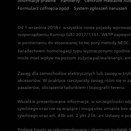
Informacje prawne
Partnerzy
Centrum Medialne Aud
Formularz cofnięcia zgód
System zgłoszeń naruszeń
Od 1 września 2018 r. wszystkie nowe pojazdy wprowa
rozporządzeniu Komisji (UE) 2017/1151. WLTP zapewnia ba
w porównaniu do stosowanej to tej pory metody NEDC. P
świadectwem homologacji typu wyznaczonymi zgodnie z
może mieć wpływ na poziom zużycia paliwa/energii, em
Zasięg dla samochodów elektrycznych lub zasięg w tryb
akcesoriów. W praktyce rzeczywisty zasięg różni się w z
pasażerów, obciążenia ładunkiem i topografii terenu.
Wszelkie prezentowane informacje, w szczególności zdję
cywilnego oraz nie są wiążące i mogą ulec zmianie be
cywilnego oraz art. 43b ust. 2 pkt 2 lit. a-c Ustawy o 
Podane kwoty są rekomendowane i obejmują podatek VA