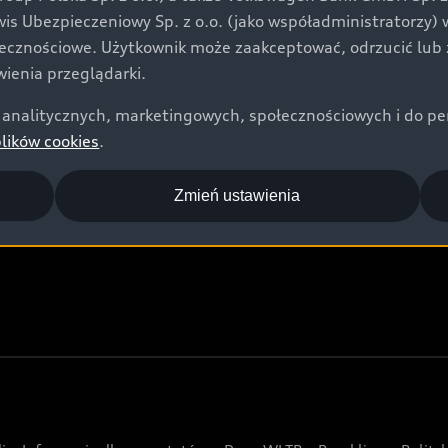
Audi Nuvolari
rwis Ubezpieczeniowy Sp. z o.o. (jako współadministratorzy
Audi Sport Festiwal
łecznościowe. Użytkownik może zaakceptować, odrzucić lub 
ienia przeglądarki.
Audi i Muzeum Sztuki Nowoczesnej w Warszawie
analitycznych, marketingowych, społecznościowych i do perso
Audi driving experience
plików cookies
.
Audi quattro Cup
Audi i Puchar Świata w Skokach Narciarskich w
Zmień ustawienia
Zakopanem