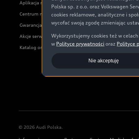
Aplikacja myAudi i usługi cyfrowe
Polska sp. z o.o. oraz Volkswagen Se
Centrum napraw powypadkowych
cookies reklamowe, analityczne i spo
wycofać swoją zgodę zmieniając ustaw
Gwarancja
Wykorzystujemy cookies też w celach 
Akcje serwisowe Audi
w
Polityce prywatności
oraz
Polityce 
Katalog online akcesoriów
Nie akceptuję
© 2026 Audi Polska.