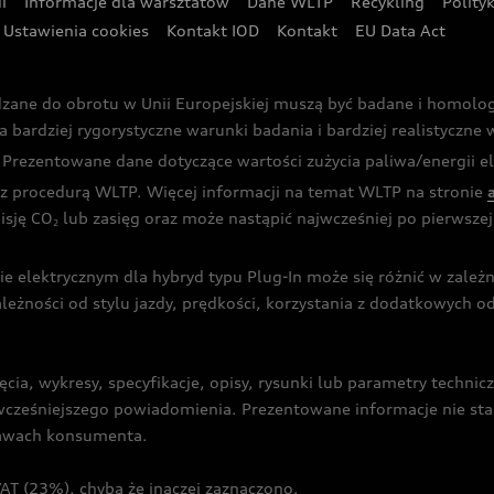
i
Informacje dla warsztatów
Dane WLTP
Recykling
Polity
Ustawienia cookies
Kontakt IOD
Kontakt
EU Data Act
dzane do obrotu w Unii Europejskiej muszą być badane i homol
rdziej rygorystyczne warunki badania i bardziej realistyczne wa
rezentowane dane dotyczące wartości zużycia paliwa/energii ele
 procedurą WLTP. Więcej informacji na temat WLTP na stronie
isję CO
lub zasięg oraz może nastąpić najwcześniej po pierwszej 
2
ie elektrycznym dla hybryd typu Plug-In może się różnić w zale
ależności od stylu jazdy, prędkości, korzystania z dodatkowych o
cia, wykresy, specyfikacje, opisy, rysunki lub parametry techni
z wcześniejszego powiadomienia. Prezentowane informacje nie s
prawach konsumenta.
T (23%), chyba że inaczej zaznaczono.