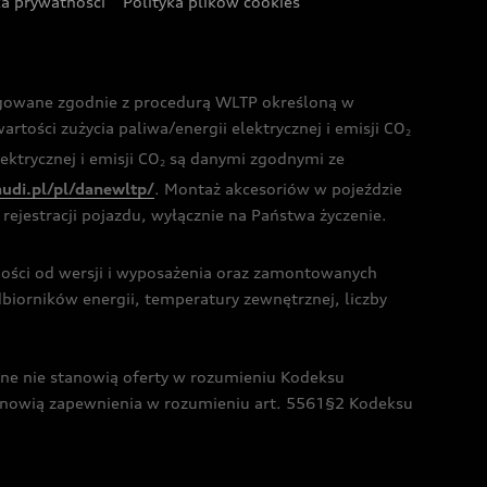
ka prywatności
Polityka plików cookies
ogowane zgodnie z procedurą WLTP określoną w
rtości zużycia paliwa/energii elektrycznej i emisji CO
2
ktrycznej i emisji CO
są danymi zgodnymi ze
2
audi.pl/pl/danewltp/
. Montaż akcesoriów w pojeździe
rejestracji pojazdu, wyłącznie na Państwa życzenie.
żności od wersji i wyposażenia oraz zamontowanych
dbiorników energii, temperatury zewnętrznej, liczby
czne nie stanowią oferty w rozumieniu Kodeksu
tanowią zapewnienia w rozumieniu art. 5561§2 Kodeksu