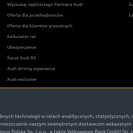
Wyszukaj najbliższego Partnera Audi
Z
Oferta dla przedsiębiorców
Ł
Oferta dla klientów prywatnych
Kalkulator rat
Ubezpieczenie
Świat Audi RS
Audi driving experience
Audi exclusive
Świat Audi
Aktualności i historie postępu
bnych technologii w celach analitycznych, statystycznych,
umieszczanie naszym zewnętrznym dostawcom wskazanym w 
Audi Revolut F1® Team
up Polska Sp. z o.o., a także Volkswagen Bank GmbH Sp. z o