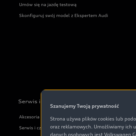
Umów się na jazdę testową
Skonfiguruj swój model z Ekspertem Audi
Serwis i akcesoria
Szanujemy Twoją prywatność
Akcesoria
Strona używa plików cookies lub podo
oraz reklamowych. Umożliwiamy ich 
Serwis i części
danych osobowych jest Volkswagen Gro