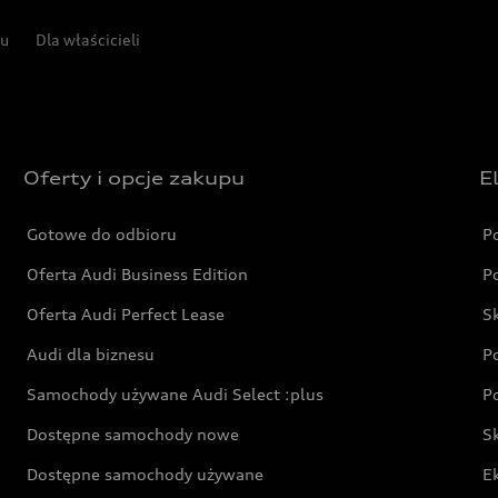
pu
Dla właścicieli
Oferty i opcje zakupu
E
Gotowe do odbioru
P
Oferta Audi Business Edition
P
Oferta Audi Perfect Lease
S
Audi dla biznesu
P
Samochody używane Audi Select :plus
P
Dostępne samochody nowe
S
Dostępne samochody używane
E