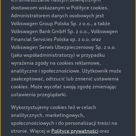
Audi zastrzega sobie możliwość wprowadzenia zmian w
dostawcom wskazanym w Polityce cookies.
prezentowanych wersjach. Przedstawione detale
wyposażenia mogą różnić się od specyfikacji
Administratorem danych osobowych jest
przewidzianej na rynek polski. Zamieszczone zdjęcia
Volkswagen Group Polska Sp. z o.o., a także
mogą przedstawiać wyposażenie opcjonalne, dostępne
Volkswagen Bank GmbH Sp. z o.o., Volkswagen
za dopłatą. Wiążące ustalenie ceny, wyposażenia i
Financial Servicies Polska sp. z o.o. oraz
specyfikacji pojazdu następują w umowie sprzedaży, a
Volkswagen Serwis Ubezpieczeniowy Sp. z o.o.
określenie parametrów technicznych zawiera
(jako współadministratorzy) w przypadku
świadectwo homologacji typu pojazdu. Zastrzegamy
wyrażenia zgody na cookies reklamowe,
sobie prawo do zmian i pomyłek. Wszelkie informacje
analityczne i społecznościowe. Użytkownik może
prezentowane na stronie są aktualne na dzień ich
zaakceptować, odrzucić lub zmienić ustawienia
zamieszczania. W celu uzyskania najnowszych
cookies. Może wycofać swoją zgodę zmieniając
informacji prosimy kontaktować się z Partnerem Marki
ustawienia przeglądarki.
Audi.
Wykorzystujemy cookies też w celach
Wszystkie produkowane obecnie samochody marki Audi
analitycznych, marketingowych,
są wykonywane z materiałów spełniających pod
społecznościowych i do personalizacji treści na
względem możliwości odzysku i recyklingu wymagania
stronie. Więcej w
Polityce prywatności
oraz
określone w normie ISO 22628 i są zgodne z