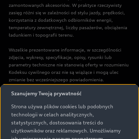
zamontowanych akcesoriów. W praktyce rzeczywisty
zasięg różni się w zależności od stylu jazdy, prędkości,
korzystania z dodatkowych odbiorników energii,
temperatury zewnętrznej, liczby pasażerów, obciążenia
ładunkiem i topografii terenu.
Wszelkie prezentowane informacje, w szczególności
zdjęcia, wykresy, specyfikacje, opisy, rysunki lub
parametry techniczne nie stanowią oferty w rozumieniu
Kodeksu cywilnego oraz nie są wiążące i mogą ulec
zmianie bez wcześniejszego powiadomienia.
Prezentowane informacje nie stanowią zapewnienia w
Szanujemy Twoją prywatność
rozumieniu art. 5561§2 Kodeksu cywilnego oraz art.
43b ust. 2 pkt 2 lit. a-c Ustawy o prawach konsumenta.
Strona używa plików cookies lub podobnych
technologii w celach analitycznych,
Podane kwoty są rekomendowane i obejmują podatek
statystycznych, dostosowania treści do
VAT (23%), chyba że inaczej zaznaczono.
użytkowników oraz reklamowych. Umożliwiamy
ich umieszczanie naszym zewnętrznym