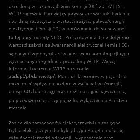
określoną w rozporządzeniu Komisji (UE) 2017/1151.
WLTP zapewnia bardziej rygorystyczne warunki badania
i bardziej realistyczne wartości zużycia paliwa/energii
elektrycznej i emisji CO
w porównaniu do stosowanej
2
to tej pory metody NEDC. Prezentowane dane dotyczące
wartości zużycia paliwa/energii elektrycznej i emisji CO
2
są danymi zgodnymi ze świadectwem homologacji typu
wyznaczonymi zgodnie z procedurą WLTP. Więcej
informacji na temat WLTP na stronie
audi.pl/pl/danewltp/
. Montaż akcesoriów w pojeździe
może mieć wpływ na poziom zużycia paliwa/energii,
emisję CO
lub zasięg oraz może nastąpić najwcześniej
2
po pierwszej rejestracji pojazdu, wyłącznie na Państwa
życzenie.
Zasięg dla samochodów elektrycznych lub zasięg w
trybie elektrycznym dla hybryd typu Plug-In może się
różnić w zależności od wersji i wyposażenia oraz