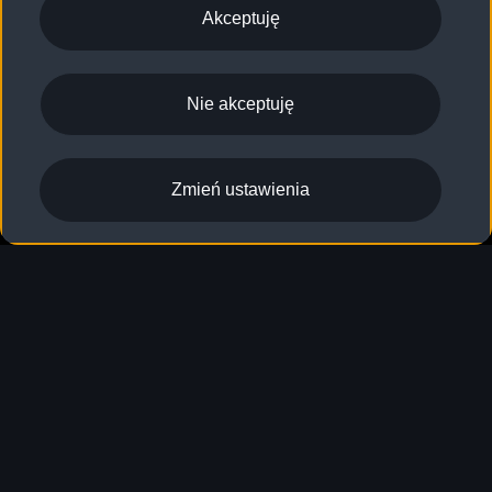
Akceptuję
RS 3 Sportback
Nie akceptuję
Sprawdź gotowe do odbioru
Zmień ustawienia