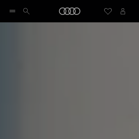
RS 3 Sportback
Audi
Poznaj model
Zapytaj o indywidualną ofertę
Wybierz Twojego Partnera Audi