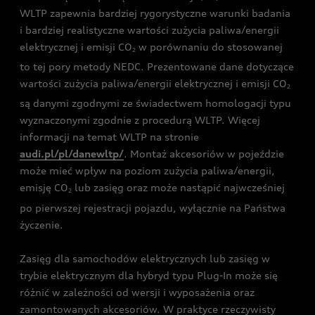
WLTP zapewnia bardziej rygorystyczne warunki badania
i bardziej realistyczne wartości zużycia paliwa/energii
elektrycznej i emisji CO
w porównaniu do stosowanej
2
to tej pory metody NEDC. Prezentowane dane dotyczące
wartości zużycia paliwa/energii elektrycznej i emisji CO
2
są danymi zgodnymi ze świadectwem homologacji typu
wyznaczonymi zgodnie z procedurą WLTP. Więcej
informacji na temat WLTP na stronie
audi.pl/pl/danewltp/
. Montaż akcesoriów w pojeździe
może mieć wpływ na poziom zużycia paliwa/energii,
emisję CO
lub zasięg oraz może nastąpić najwcześniej
2
po pierwszej rejestracji pojazdu, wyłącznie na Państwa
życzenie.
Zasięg dla samochodów elektrycznych lub zasięg w
trybie elektrycznym dla hybryd typu Plug-In może się
różnić w zależności od wersji i wyposażenia oraz
zamontowanych akcesoriów. W praktyce rzeczywisty