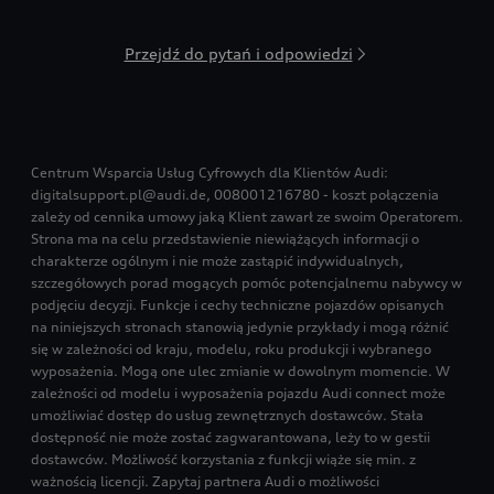
Przejdź do pytań i odpowiedzi
Centrum Wsparcia Usług Cyfrowych dla Klientów Audi:
digitalsupport.pl@audi.de, 008001216780 - koszt połączenia
zależy od cennika umowy jaką Klient zawarł ze swoim Operatorem.
Strona ma na celu przedstawienie niewiążących informacji o
charakterze ogólnym i nie może zastąpić indywidualnych,
szczegółowych porad mogących pomóc potencjalnemu nabywcy w
podjęciu decyzji. Funkcje i cechy techniczne pojazdów opisanych
na niniejszych stronach stanowią jedynie przykłady i mogą różnić
się w zależności od kraju, modelu, roku produkcji i wybranego
wyposażenia. Mogą one ulec zmianie w dowolnym momencie. W
zależności od modelu i wyposażenia pojazdu Audi connect może
umożliwiać dostęp do usług zewnętrznych dostawców. Stała
dostępność nie może zostać zagwarantowana, leży to w gestii
dostawców. Możliwość korzystania z funkcji wiąże się min. z
ważnością licencji. Zapytaj partnera Audi o możliwości