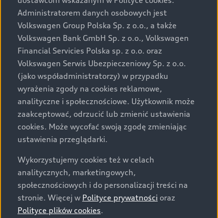
dostawcom wskazanym w Polityce cookies.
wyposażenia mogą różnić się od specyfikacji
Administratorem danych osobowych jest
przewidzianej na rynek polski. Zamieszczone zdjęcia
Volkswagen Group Polska Sp. z o.o., a także
mogą przedstawiać wyposażenie opcjonalne, dostępne
Volkswagen Bank GmbH Sp. z o.o., Volkswagen
za dopłatą. Wiążące ustalenie ceny, wyposażenia i
Financial Servicies Polska sp. z o.o. oraz
specyfikacji pojazdu następują w umowie sprzedaży, a
Volkswagen Serwis Ubezpieczeniowy Sp. z o.o.
określenie parametrów technicznych zawiera
(jako współadministratorzy) w przypadku
świadectwo homologacji typu pojazdu. Zastrzegamy
wyrażenia zgody na cookies reklamowe,
sobie prawo do zmian i pomyłek. Wszelkie informacje
analityczne i społecznościowe. Użytkownik może
prezentowane na stronie są aktualne na dzień ich
zaakceptować, odrzucić lub zmienić ustawienia
zamieszczania. W celu uzyskania najnowszych
cookies. Może wycofać swoją zgodę zmieniając
informacji prosimy kontaktować się z Partnerem Marki
ustawienia przeglądarki.
Audi.
Wykorzystujemy cookies też w celach
Wszystkie produkowane obecnie samochody marki Audi
analitycznych, marketingowych,
są wykonywane z materiałów spełniających pod
społecznościowych i do personalizacji treści na
względem możliwości odzysku i recyklingu wymagania
stronie. Więcej w
Polityce prywatności
oraz
określone w normie ISO 22628 i są zgodne z
Polityce plików cookies
.
europejskimi świadectwami homologacji wydanymi wg