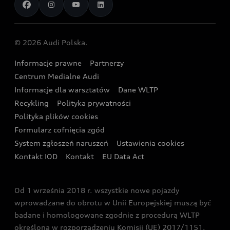
Aplikacja myAudi i usługi cyfrowe
Dostępne samochody nowe
Audi Revolut F1® Team
Porównaj nasze modele plug-in hybrid
Umów się na jazdę testową
Centrum napraw powypadkowych
Dostępne samochody używane
Audi Nuvolari
Skonfiguruj swoje Audi z napędem plug-in hybrid
Skonfiguruj swój model z Ekspertem Audi
© 2026 Audi Polska.
Gwarancja
Wyszukaj najbliższego Partnera Audi
Audi Sport Festiwal
Eksperci elektromobilności Audi
Informacje prawne
Partnerzy
Akcje serwisowe Audi
Oferta dla przedsiębiorców
Audi i Muzeum Sztuki Nowoczesnej w Warszawie
Centrum Medialne Audi
Zasięg
Katalog online akcesoriów
Oferta dla klientów prywatnych
Informacje dla warsztatów
Dane WLTP
Audi driving experience
Ładowanie
Recykling
Polityka prywatności
Kalkulator rat
Audi quattro Cup
Polityka plików cookies
Formularz cofnięcia zgód
Ubezpieczenie
Audi i Puchar Świata w Skokach Narciarskich w
System zgłoszeń naruszeń
Ustawienia cookies
Zakopanem
Świat Audi RS
Kontakt IOD
Kontakt
EU Data Act
Audi driving experience
Od 1 września 2018 r. wszystkie nowe pojazdy
Audi exclusive
wprowadzane do obrotu w Unii Europejskiej muszą być
badane i homologowane zgodnie z procedurą WLTP
określoną w rozporządzeniu Komisji (UE) 2017/1151.