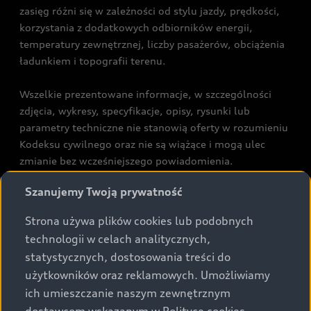
zasięg różni się w zależności od stylu jazdy, prędkości,
korzystania z dodatkowych odbiorników energii,
temperatury zewnętrznej, liczby pasażerów, obciążenia
ładunkiem i topografii terenu.
Wszelkie prezentowane informacje, w szczególności
zdjęcia, wykresy, specyfikacje, opisy, rysunki lub
parametry techniczne nie stanowią oferty w rozumieniu
Kodeksu cywilnego oraz nie są wiążące i mogą ulec
zmianie bez wcześniejszego powiadomienia.
Prezentowane informacje nie stanowią zapewnienia w
Szanujemy Twoją prywatność
rozumieniu art. 5561§2 Kodeksu cywilnego oraz art.
43b ust. 2 pkt 2 lit. a-c Ustawy o prawach konsumenta.
Strona używa plików cookies lub podobnych
technologii w celach analitycznych,
Podane kwoty są rekomendowane i obejmują podatek
statystycznych, dostosowania treści do
VAT (23%), chyba że inaczej zaznaczono.
użytkowników oraz reklamowych. Umożliwiamy
ich umieszczanie naszym zewnętrznym
Audi zastrzega sobie możliwość wprowadzenia zmian w
prezentowanych wersjach. Przedstawione detale