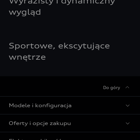
Wyrazisty i dynamiczny
wygląd
Sportowe, ekscytujące
wnętrze
Do góry
Modele i konfiguracja
Oferty i opcje zakupu
Wszystkie modele Audi
Modele elektryczne Audi