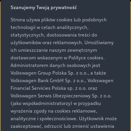
Prezentowane informacje nie stanowią zapewnienia w
Szanujemy Twoją prywatność
rozumieniu art. 5561§2 Kodeksu cywilnego oraz art.
43b ust. 2 pkt 2 lit. a-c Ustawy o prawach konsumenta.
Strona używa plików cookies lub podobnych
technologii w celach analitycznych,
Podane kwoty są rekomendowane i obejmują podatek
statystycznych, dostosowania treści do
VAT (23%), chyba że inaczej zaznaczono.
użytkowników oraz reklamowych. Umożliwiamy
ich umieszczanie naszym zewnętrznym
Audi zastrzega sobie możliwość wprowadzenia zmian w
dostawcom wskazanym w Polityce cookies.
prezentowanych wersjach. Przedstawione detale
wyposażenia mogą różnić się od specyfikacji
Administratorem danych osobowych jest
przewidzianej na rynek polski. Zamieszczone zdjęcia
Volkswagen Group Polska Sp. z o.o., a także
mogą przedstawiać wyposażenie opcjonalne, dostępne
Volkswagen Bank GmbH Sp. z o.o., Volkswagen
za dopłatą. Wiążące ustalenie ceny, wyposażenia i
Financial Servicies Polska sp. z o.o. oraz
specyfikacji pojazdu następują w umowie sprzedaży, a
Volkswagen Serwis Ubezpieczeniowy Sp. z o.o.
określenie parametrów technicznych zawiera
(jako współadministratorzy) w przypadku
świadectwo homologacji typu pojazdu. Zastrzegamy
wyrażenia zgody na cookies reklamowe,
sobie prawo do zmian i pomyłek. Wszelkie informacje
analityczne i społecznościowe. Użytkownik może
prezentowane na stronie są aktualne na dzień ich
zaakceptować, odrzucić lub zmienić ustawienia
zamieszczania. W celu uzyskania najnowszych