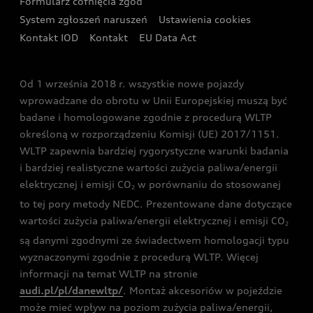
Formularz cofnięcia zgód
Ubezpieczenie
Audi i Puchar Świata w Skokach Narciarskich w
System zgłoszeń naruszeń
Ustawienia cookies
Zakopanem
Świat Audi RS
Kontakt IOD
Kontakt
EU Data Act
Audi driving experience
Od 1 września 2018 r. wszystkie nowe pojazdy
Audi exclusive
wprowadzane do obrotu w Unii Europejskiej muszą być
badane i homologowane zgodnie z procedurą WLTP
określoną w rozporządzeniu Komisji (UE) 2017/1151.
WLTP zapewnia bardziej rygorystyczne warunki badania
i bardziej realistyczne wartości zużycia paliwa/energii
elektrycznej i emisji CO
w porównaniu do stosowanej
2
to tej pory metody NEDC. Prezentowane dane dotyczące
wartości zużycia paliwa/energii elektrycznej i emisji CO
2
są danymi zgodnymi ze świadectwem homologacji typu
wyznaczonymi zgodnie z procedurą WLTP. Więcej
informacji na temat WLTP na stronie
audi.pl/pl/danewltp/
. Montaż akcesoriów w pojeździe
może mieć wpływ na poziom zużycia paliwa/energii,