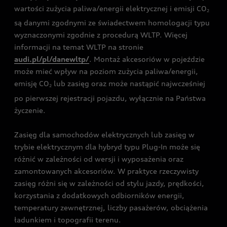
wartości zużycia paliwa/energii elektrycznej i emisji CO
2
są danymi zgodnymi ze świadectwem homologacji typu
wyznaczonymi zgodnie z procedurą WLTP. Więcej
informacji na temat WLTP na stronie
audi.pl/pl/danewltp/
. Montaż akcesoriów w pojeździe
może mieć wpływ na poziom zużycia paliwa/energii,
emisję CO
lub zasięg oraz może nastąpić najwcześniej
2
po pierwszej rejestracji pojazdu, wyłącznie na Państwa
życzenie.
Zasięg dla samochodów elektrycznych lub zasięg w
trybie elektrycznym dla hybryd typu Plug-In może się
różnić w zależności od wersji i wyposażenia oraz
zamontowanych akcesoriów. W praktyce rzeczywisty
zasięg różni się w zależności od stylu jazdy, prędkości,
korzystania z dodatkowych odbiorników energii,
temperatury zewnętrznej, liczby pasażerów, obciążenia
ładunkiem i topografii terenu.