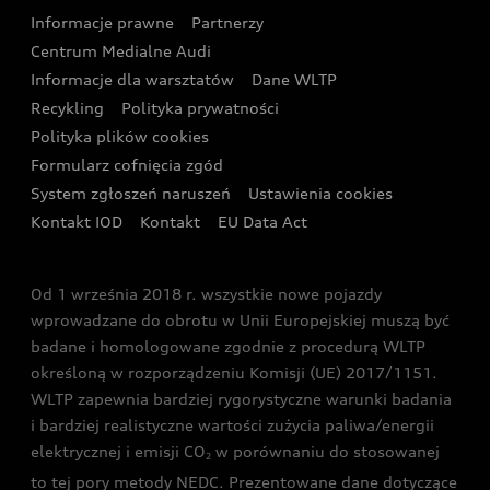
Audi Sport Festiwal
Eksperci elektromobilności Audi
Informacje prawne
Partnerzy
Akcje serwisowe Audi
Oferta dla przedsiębiorców
Audi i Muzeum Sztuki Nowoczesnej w Warszawie
Centrum Medialne Audi
Zasięg
Katalog online akcesoriów
Oferta dla klientów prywatnych
Informacje dla warsztatów
Dane WLTP
Audi driving experience
Ładowanie
Recykling
Polityka prywatności
Kalkulator rat
Audi quattro Cup
Polityka plików cookies
Formularz cofnięcia zgód
Ubezpieczenie
Audi i Puchar Świata w Skokach Narciarskich w
System zgłoszeń naruszeń
Ustawienia cookies
Zakopanem
Świat Audi RS
Kontakt IOD
Kontakt
EU Data Act
Audi driving experience
Od 1 września 2018 r. wszystkie nowe pojazdy
Audi exclusive
wprowadzane do obrotu w Unii Europejskiej muszą być
badane i homologowane zgodnie z procedurą WLTP
określoną w rozporządzeniu Komisji (UE) 2017/1151.
WLTP zapewnia bardziej rygorystyczne warunki badania
i bardziej realistyczne wartości zużycia paliwa/energii
elektrycznej i emisji CO
w porównaniu do stosowanej
2
to tej pory metody NEDC. Prezentowane dane dotyczące