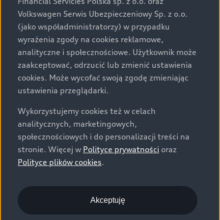
Financial Servicies Polska sp. z o.o. oraz
specyfikacji pojazdu następują w umowie sprzedaży, a
Volkswagen Serwis Ubezpieczeniowy Sp. z o.o.
określenie parametrów technicznych zawiera
(jako współadministratorzy) w przypadku
świadectwo homologacji typu pojazdu. Zastrzegamy
wyrażenia zgody na cookies reklamowe,
sobie prawo do zmian i pomyłek. Wszelkie informacje
analityczne i społecznościowe. Użytkownik może
prezentowane na stronie są aktualne na dzień ich
zaakceptować, odrzucić lub zmienić ustawienia
zamieszczania. W celu uzyskania najnowszych
cookies. Może wycofać swoją zgodę zmieniając
informacji prosimy kontaktować się z Partnerem Marki
ustawienia przeglądarki.
Audi.
Wykorzystujemy cookies też w celach
Wszystkie produkowane obecnie samochody marki Audi
analitycznych, marketingowych,
są wykonywane z materiałów spełniających pod
społecznościowych i do personalizacji treści na
względem możliwości odzysku i recyklingu wymagania
stronie. Więcej w
Polityce prywatności
oraz
określone w normie ISO 22628 i są zgodne z
Polityce plików cookies
.
europejskimi świadectwami homologacji wydanymi wg
dyrektywy 2005/64/WE. Volkswagen Group Polska sp. z
o.o. podlega obowiązkowi zapewnienia wszystkim
użytkownikom samochodów marki Volkswagen sieci
Akceptuję
odbioru pojazdów po wycofaniu ich z eksploatacji,