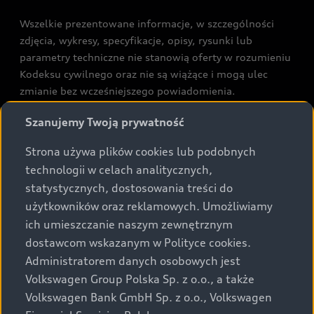
Wszelkie prezentowane informacje, w szczególności
zdjęcia, wykresy, specyfikacje, opisy, rysunki lub
parametry techniczne nie stanowią oferty w rozumieniu
Kodeksu cywilnego oraz nie są wiążące i mogą ulec
zmianie bez wcześniejszego powiadomienia.
Prezentowane informacje nie stanowią zapewnienia w
Szanujemy Twoją prywatność
rozumieniu art. 5561§2 Kodeksu cywilnego oraz art.
43b ust. 2 pkt 2 lit. a-c Ustawy o prawach konsumenta.
Strona używa plików cookies lub podobnych
technologii w celach analitycznych,
Podane kwoty są rekomendowane i obejmują podatek
statystycznych, dostosowania treści do
VAT (23%), chyba że inaczej zaznaczono.
użytkowników oraz reklamowych. Umożliwiamy
ich umieszczanie naszym zewnętrznym
Audi zastrzega sobie możliwość wprowadzenia zmian w
dostawcom wskazanym w Polityce cookies.
prezentowanych wersjach. Przedstawione detale
wyposażenia mogą różnić się od specyfikacji
Administratorem danych osobowych jest
przewidzianej na rynek polski. Zamieszczone zdjęcia
Volkswagen Group Polska Sp. z o.o., a także
mogą przedstawiać wyposażenie opcjonalne, dostępne
Volkswagen Bank GmbH Sp. z o.o., Volkswagen
za dopłatą. Wiążące ustalenie ceny, wyposażenia i