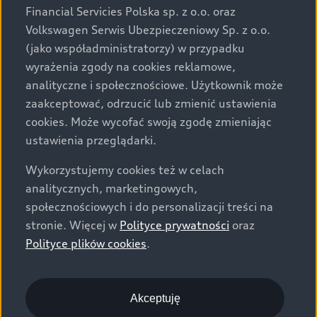
za dopłatą. Wiążące ustalenie ceny, wyposażenia i
Financial Servicies Polska sp. z o.o. oraz
specyfikacji pojazdu następują w umowie sprzedaży, a
Volkswagen Serwis Ubezpieczeniowy Sp. z o.o.
określenie parametrów technicznych zawiera
(jako współadministratorzy) w przypadku
świadectwo homologacji typu pojazdu. Zastrzegamy
wyrażenia zgody na cookies reklamowe,
sobie prawo do zmian i pomyłek. Wszelkie informacje
analityczne i społecznościowe. Użytkownik może
prezentowane na stronie są aktualne na dzień ich
zaakceptować, odrzucić lub zmienić ustawienia
zamieszczania. W celu uzyskania najnowszych
cookies. Może wycofać swoją zgodę zmieniając
informacji prosimy kontaktować się z Partnerem Marki
ustawienia przeglądarki.
Audi.
Wykorzystujemy cookies też w celach
Wszystkie produkowane obecnie samochody marki Audi
analitycznych, marketingowych,
są wykonywane z materiałów spełniających pod
społecznościowych i do personalizacji treści na
względem możliwości odzysku i recyklingu wymagania
stronie. Więcej w
Polityce prywatności
oraz
określone w normie ISO 22628 i są zgodne z
Polityce plików cookies
.
europejskimi świadectwami homologacji wydanymi wg
dyrektywy 2005/64/WE. Volkswagen Group Polska sp. z
o.o. podlega obowiązkowi zapewnienia wszystkim
użytkownikom samochodów marki Volkswagen sieci
Akceptuję
odbioru pojazdów po wycofaniu ich z eksploatacji,