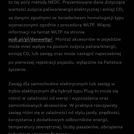
to tej pory metody NEDC. Prezentowane dane dotyczące
wartości zużycia paliwa/energii elektrycznej i emisji CO
2
są danymi zgodnymi ze świadectwem homologacji typu
wyznaczonymi zgodnie z procedurą WLTP. Więcej
informacji na temat WLTP na stronie
audi.pl/pl/danewltp/
. Montaż akcesoriów w pojeździe
może mieć wpływ na poziom zużycia paliwa/energii,
emisję CO
lub zasięg oraz może nastąpić najwcześniej
2
po pierwszej rejestracji pojazdu, wyłącznie na Państwa
życzenie.
Zasięg dla samochodów elektrycznych lub zasięg w
trybie elektrycznym dla hybryd typu Plug-In może się
różnić w zależności od wersji i wyposażenia oraz
zamontowanych akcesoriów. W praktyce rzeczywisty
zasięg różni się w zależności od stylu jazdy, prędkości,
korzystania z dodatkowych odbiorników energii,
temperatury zewnętrznej, liczby pasażerów, obciążenia
ładunkiem i topografii terenu.