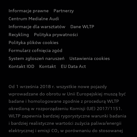
Wyszukaj najbliższego Partnera Audi
Audi Sport Festiwal
Eksperci elektromobilności Audi
Informacje prawne
Partnerzy
Akcje serwisowe Audi
Oferta dla przedsiębiorców
Audi i Muzeum Sztuki Nowoczesnej w Warszawie
Centrum Medialne Audi
Zasięg
Katalog online akcesoriów
Oferta dla klientów prywatnych
Informacje dla warsztatów
Dane WLTP
Audi driving experience
Ładowanie
Recykling
Polityka prywatności
Kalkulator rat
Audi quattro Cup
Polityka plików cookies
Formularz cofnięcia zgód
Ubezpieczenie
Audi i Puchar Świata w Skokach Narciarskich w
System zgłoszeń naruszeń
Ustawienia cookies
Zakopanem
Świat Audi RS
Kontakt IOD
Kontakt
EU Data Act
Audi driving experience
Od 1 września 2018 r. wszystkie nowe pojazdy
Audi exclusive
wprowadzane do obrotu w Unii Europejskiej muszą być
badane i homologowane zgodnie z procedurą WLTP
określoną w rozporządzeniu Komisji (UE) 2017/1151.
WLTP zapewnia bardziej rygorystyczne warunki badania
i bardziej realistyczne wartości zużycia paliwa/energii
elektrycznej i emisji CO
w porównaniu do stosowanej
2