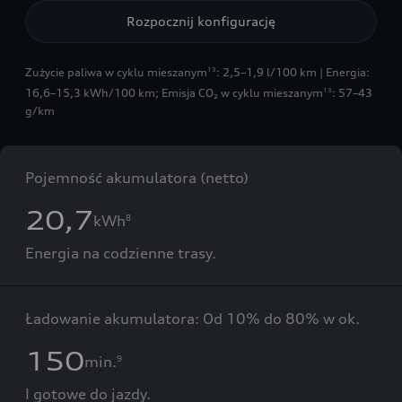
Rozpocznij konfigurację
Zużycie paliwa w cyklu mieszanym
: 2,5–1,9 l/100 km | Energia:
13
16,6–15,3 kWh/100 km
;
Emisja CO₂ w cyklu mieszanym
: 57–43
13
g/km
Pojemność akumulatora (netto)
20,7
kWh
8
Energia na codzienne trasy.
Ładowanie akumulatora: Od 10% do 80% w ok.
150
min.
9
I gotowe do jazdy.