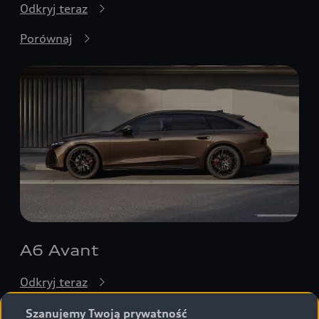
Odkryj teraz
Porównaj
A6 Avant
Odkryj teraz
Porównaj
Szanujemy Twoją prywatność