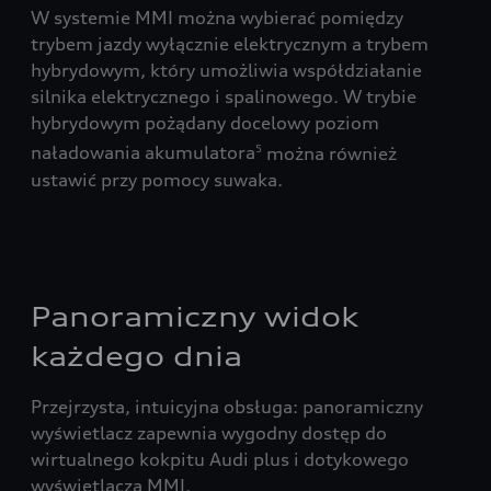
W systemie MMI można wybierać pomiędzy
Usł
trybem jazdy wyłącznie elektrycznym a trybem
tys
hybrydowym, który umożliwia współdziałanie
kra
silnika elektrycznego i spalinowego. W trybie
za 
ci
hybrydowym pożądany docelowy poziom
apl
anym
naładowania akumulatora
można również
5
ustawić przy pomocy suwaka.
,
y i
Panoramiczny widok
każdego dnia
Przejrzysta, intuicyjna obsługa: panoramiczny
wyświetlacz zapewnia wygodny dostęp do
wirtualnego kokpitu Audi plus i dotykowego
wyświetlacza MMI.