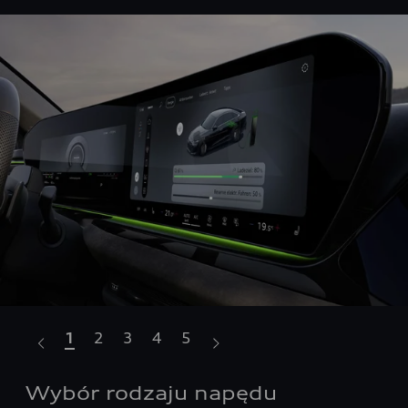
1
2
3
4
5
a.
Wybór rodzaju napędu
Ła