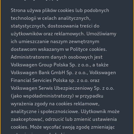
Strona używa plików cookies lub podobnych
technologii w celach analitycznych,
Do góry
statystycznych, dostosowania treści do
użytkowników oraz reklamowych. Umożliwiamy
Modele i konfiguracja
ich umieszczanie naszym zewnętrznym
dostawcom wskazanym w Polityce cookies.
Oferty i opcje zakupu
Administratorem danych osobowych jest
Wszystkie modele Audi
Volkswagen Group Polska Sp. z o.o., a także
Modele elektryczne Audi
Elektromobilność
Volkswagen Bank GmbH Sp. z o.o., Volkswagen
Gotowe do odbioru
Financial Servicies Polska sp. z o.o. oraz
Modele Audi plug-in hybrid
Oferta Audi Business Edition
Volkswagen Serwis Ubezpieczeniowy Sp. z o.o.
Serwis i akcesoria
Poznaj nasze modele elektryczne
Modele Audi SUV
(jako współadministratorzy) w przypadku
Oferta Audi Perfect Lease
Porównaj nasze modele elektryczne
wyrażenia zgody na cookies reklamowe,
Modele Audi RS
Świat Audi
Akcesoria
Audi dla biznesu
analityczne i społecznościowe. Użytkownik może
Skonfiguruj swoje Audi z napędem elektrycznym
Skonfiguruj swoje Audi
zaakceptować, odrzucić lub zmienić ustawienia
Serwis i części
Samochody używane Audi Select :plus
Aktualności i historie postępu
cookies. Może wycofać swoją zgodę zmieniając
Poznaj nasze modele plug-in hybrid
Porównaj modele Audi
Aplikacja myAudi i usługi cyfrowe
Dostępne samochody nowe