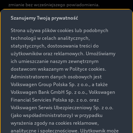
zmianie bez wcześniejszego powiadomienia.
Prezentowane informacje nie stanowią zapewnienia w
Szanujemy Twoją prywatność
rozumieniu art. 5561§2 Kodeksu cywilnego oraz art.
43b ust. 2 pkt 2 lit. a-c Ustawy o prawach konsumenta.
Strona używa plików cookies lub podobnych
technologii w celach analitycznych,
Podane kwoty są rekomendowane i obejmują podatek
statystycznych, dostosowania treści do
VAT (23%), chyba że inaczej zaznaczono.
użytkowników oraz reklamowych. Umożliwiamy
ich umieszczanie naszym zewnętrznym
Audi zastrzega sobie możliwość wprowadzenia zmian w
dostawcom wskazanym w Polityce cookies.
prezentowanych wersjach. Przedstawione detale
wyposażenia mogą różnić się od specyfikacji
Administratorem danych osobowych jest
przewidzianej na rynek polski. Zamieszczone zdjęcia
Volkswagen Group Polska Sp. z o.o., a także
mogą przedstawiać wyposażenie opcjonalne, dostępne
Volkswagen Bank GmbH Sp. z o.o., Volkswagen
za dopłatą. Wiążące ustalenie ceny, wyposażenia i
Financial Servicies Polska sp. z o.o. oraz
specyfikacji pojazdu następują w umowie sprzedaży, a
Volkswagen Serwis Ubezpieczeniowy Sp. z o.o.
określenie parametrów technicznych zawiera
(jako współadministratorzy) w przypadku
świadectwo homologacji typu pojazdu. Zastrzegamy
wyrażenia zgody na cookies reklamowe,
sobie prawo do zmian i pomyłek. Wszelkie informacje
analityczne i społecznościowe. Użytkownik może
prezentowane na stronie są aktualne na dzień ich