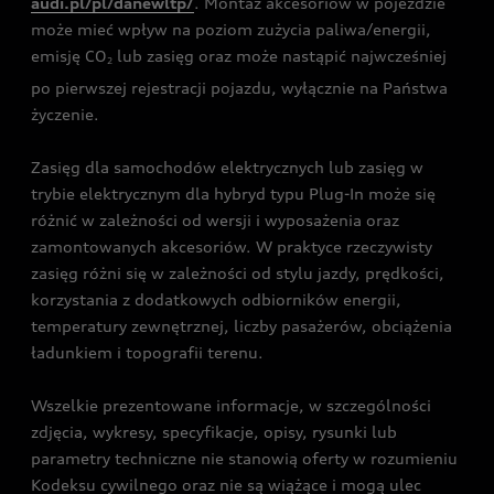
audi.pl/pl/danewltp/
. Montaż akcesoriów w pojeździe
może mieć wpływ na poziom zużycia paliwa/energii,
emisję CO
lub zasięg oraz może nastąpić najwcześniej
2
po pierwszej rejestracji pojazdu, wyłącznie na Państwa
życzenie.
Zasięg dla samochodów elektrycznych lub zasięg w
trybie elektrycznym dla hybryd typu Plug-In może się
różnić w zależności od wersji i wyposażenia oraz
zamontowanych akcesoriów. W praktyce rzeczywisty
zasięg różni się w zależności od stylu jazdy, prędkości,
korzystania z dodatkowych odbiorników energii,
temperatury zewnętrznej, liczby pasażerów, obciążenia
ładunkiem i topografii terenu.
Wszelkie prezentowane informacje, w szczególności
zdjęcia, wykresy, specyfikacje, opisy, rysunki lub
parametry techniczne nie stanowią oferty w rozumieniu
Kodeksu cywilnego oraz nie są wiążące i mogą ulec