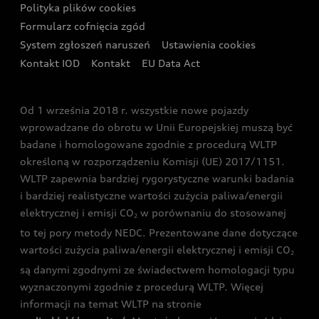
Audi quattro Cup
Polityka plików cookies
Formularz cofnięcia zgód
Ubezpieczenie
Audi i Puchar Świata w Skokach Narciarskich w
System zgłoszeń naruszeń
Ustawienia cookies
Zakopanem
Świat Audi RS
Kontakt IOD
Kontakt
EU Data Act
Audi driving experience
Od 1 września 2018 r. wszystkie nowe pojazdy
Audi exclusive
wprowadzane do obrotu w Unii Europejskiej muszą być
badane i homologowane zgodnie z procedurą WLTP
określoną w rozporządzeniu Komisji (UE) 2017/1151.
WLTP zapewnia bardziej rygorystyczne warunki badania
i bardziej realistyczne wartości zużycia paliwa/energii
elektrycznej i emisji CO
w porównaniu do stosowanej
2
to tej pory metody NEDC. Prezentowane dane dotyczące
wartości zużycia paliwa/energii elektrycznej i emisji CO
2
są danymi zgodnymi ze świadectwem homologacji typu
wyznaczonymi zgodnie z procedurą WLTP. Więcej
informacji na temat WLTP na stronie