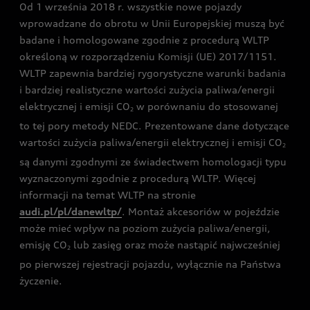
Od 1 września 2018 r. wszystkie nowe pojazdy
Audi exclusive
wprowadzane do obrotu w Unii Europejskiej muszą być
badane i homologowane zgodnie z procedurą WLTP
określoną w rozporządzeniu Komisji (UE) 2017/1151.
WLTP zapewnia bardziej rygorystyczne warunki badania
i bardziej realistyczne wartości zużycia paliwa/energii
elektrycznej i emisji CO
w porównaniu do stosowanej
2
to tej pory metody NEDC. Prezentowane dane dotyczące
wartości zużycia paliwa/energii elektrycznej i emisji CO
2
są danymi zgodnymi ze świadectwem homologacji typu
wyznaczonymi zgodnie z procedurą WLTP. Więcej
informacji na temat WLTP na stronie
audi.pl/pl/danewltp/
. Montaż akcesoriów w pojeździe
może mieć wpływ na poziom zużycia paliwa/energii,
emisję CO
lub zasięg oraz może nastąpić najwcześniej
2
po pierwszej rejestracji pojazdu, wyłącznie na Państwa
życzenie.