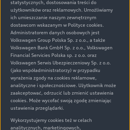
statystycznych, dostosowania treści do
VAT (23%), chyba że inaczej zaznaczono.
użytkowników oraz reklamowych. Umożliwiamy
ich umieszczanie naszym zewnętrznym
Audi zastrzega sobie możliwość wprowadzenia zmian w
dostawcom wskazanym w Polityce cookies.
prezentowanych wersjach. Przedstawione detale
wyposażenia mogą różnić się od specyfikacji
Administratorem danych osobowych jest
przewidzianej na rynek polski. Zamieszczone zdjęcia
Volkswagen Group Polska Sp. z o.o., a także
mogą przedstawiać wyposażenie opcjonalne, dostępne
Volkswagen Bank GmbH Sp. z o.o., Volkswagen
za dopłatą. Wiążące ustalenie ceny, wyposażenia i
Financial Servicies Polska sp. z o.o. oraz
specyfikacji pojazdu następują w umowie sprzedaży, a
Volkswagen Serwis Ubezpieczeniowy Sp. z o.o.
określenie parametrów technicznych zawiera
(jako współadministratorzy) w przypadku
świadectwo homologacji typu pojazdu. Zastrzegamy
wyrażenia zgody na cookies reklamowe,
sobie prawo do zmian i pomyłek. Wszelkie informacje
analityczne i społecznościowe. Użytkownik może
prezentowane na stronie są aktualne na dzień ich
zaakceptować, odrzucić lub zmienić ustawienia
zamieszczania. W celu uzyskania najnowszych
cookies. Może wycofać swoją zgodę zmieniając
informacji prosimy kontaktować się z Partnerem Marki
ustawienia przeglądarki.
Audi.
Wykorzystujemy cookies też w celach
Wszystkie produkowane obecnie samochody marki Audi
analitycznych, marketingowych,
są wykonywane z materiałów spełniających pod