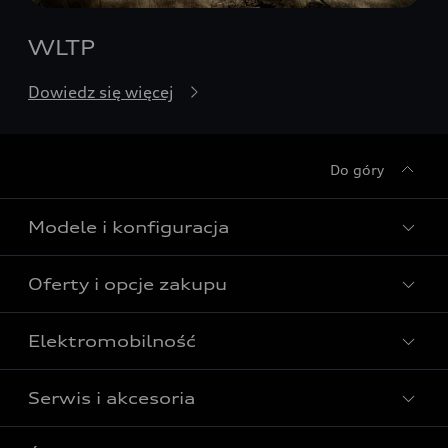
WLTP
Dowiedz się więcej
Do góry
Modele i konfiguracja
Oferty i opcje zakupu
Wszystkie modele Audi
Modele elektryczne Audi
Elektromobilność
Gotowe do odbioru
Modele Audi plug-in hybrid
Oferta Audi Business Edition
Serwis i akcesoria
Poznaj nasze modele elektryczne
Modele Audi SUV
Oferta Audi Perfect Lease
Porównaj nasze modele elektryczne