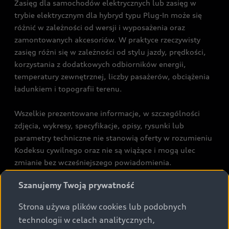
Zasięg dla samochodów elektrycznych lub zasięg w
trybie elektrycznym dla hybryd typu Plug-In może się
różnić w zależności od wersji i wyposażenia oraz
zamontowanych akcesoriów. W praktyce rzeczywisty
zasięg różni się w zależności od stylu jazdy, prędkości,
korzystania z dodatkowych odbiorników energii,
temperatury zewnętrznej, liczby pasażerów, obciążenia
ładunkiem i topografii terenu.
Wszelkie prezentowane informacje, w szczególności
zdjęcia, wykresy, specyfikacje, opisy, rysunki lub
parametry techniczne nie stanowią oferty w rozumieniu
Kodeksu cywilnego oraz nie są wiążące i mogą ulec
zmianie bez wcześniejszego powiadomienia.
Prezentowane informacje nie stanowią zapewnienia w
Szanujemy Twoją prywatność
rozumieniu art. 5561§2 Kodeksu cywilnego oraz art.
43b ust. 2 pkt 2 lit. a-c Ustawy o prawach konsumenta.
Strona używa plików cookies lub podobnych
technologii w celach analitycznych,
Podane kwoty są rekomendowane i obejmują podatek