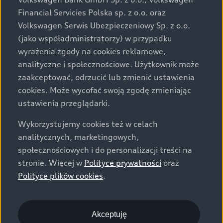
za dopłatą. Wiążące ustalenie ceny, wyposażenia i
Financial Servicies Polska sp. z o.o. oraz
specyfikacji pojazdu następują w umowie sprzedaży, a
Volkswagen Serwis Ubezpieczeniowy Sp. z o.o.
określenie parametrów technicznych zawiera
(jako współadministratorzy) w przypadku
świadectwo homologacji typu pojazdu. Zastrzegamy
wyrażenia zgody na cookies reklamowe,
sobie prawo do zmian i pomyłek. Wszelkie informacje
analityczne i społecznościowe. Użytkownik może
prezentowane na stronie są aktualne na dzień ich
zaakceptować, odrzucić lub zmienić ustawienia
zamieszczania. W celu uzyskania najnowszych
cookies. Może wycofać swoją zgodę zmieniając
informacji prosimy kontaktować się z Partnerem Marki
ustawienia przeglądarki.
Audi.
Wykorzystujemy cookies też w celach
Wszystkie produkowane obecnie samochody marki Audi
analitycznych, marketingowych,
są wykonywane z materiałów spełniających pod
społecznościowych i do personalizacji treści na
względem możliwości odzysku i recyklingu wymagania
stronie. Więcej w
Polityce prywatności
oraz
określone w normie ISO 22628 i są zgodne z
Polityce plików cookies
.
europejskimi świadectwami homologacji wydanymi wg
dyrektywy 2005/64/WE. Volkswagen Group Polska sp. z
o.o. podlega obowiązkowi zapewnienia wszystkim
użytkownikom samochodów marki Volkswagen sieci
Akceptuję