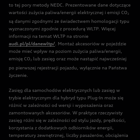
to tej pory metody NEDC. Prezentowane dane dotyczące
wartości zużycia paliwa/energii elektrycznej i emisji CO
2
są danymi zgodnymi ze świadectwem homologacji typu
wyznaczonymi zgodnie z procedurą WLTP. Więcej
informacji na temat WLTP na stronie
audi.pl/pl/danewltp/
. Montaż akcesoriów w pojeździe
może mieć wpływ na poziom zużycia paliwa/energii,
emisję CO
lub zasięg oraz może nastąpić najwcześniej
2
po pierwszej rejestracji pojazdu, wyłącznie na Państwa
życzenie.
Zasięg dla samochodów elektrycznych lub zasięg w
trybie elektrycznym dla hybryd typu Plug-In może się
różnić w zależności od wersji i wyposażenia oraz
zamontowanych akcesoriów. W praktyce rzeczywisty
zasięg różni się w zależności od stylu jazdy, prędkości,
korzystania z dodatkowych odbiorników energii,
temperatury zewnętrznej, liczby pasażerów, obciążenia