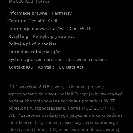
© 2026 Audi Polska.
Gwarancja
Wyszukaj najbliższego Partnera Audi
Audi Sport Festiwal
Eksperci elektromobilności Audi
Informacje prawne
Partnerzy
Akcje serwisowe Audi
Oferta dla przedsiębiorców
Audi i Muzeum Sztuki Nowoczesnej w Warszawie
Centrum Medialne Audi
Zasięg
Katalog online akcesoriów
Oferta dla klientów prywatnych
Informacje dla warsztatów
Dane WLTP
Audi driving experience
Ładowanie
Recykling
Polityka prywatności
Kalkulator rat
Audi quattro Cup
Polityka plików cookies
Formularz cofnięcia zgód
Ubezpieczenie
Audi i Puchar Świata w Skokach Narciarskich w
System zgłoszeń naruszeń
Ustawienia cookies
Zakopanem
Świat Audi RS
Kontakt IOD
Kontakt
EU Data Act
Audi driving experience
Od 1 września 2018 r. wszystkie nowe pojazdy
Audi exclusive
wprowadzane do obrotu w Unii Europejskiej muszą być
badane i homologowane zgodnie z procedurą WLTP
określoną w rozporządzeniu Komisji (UE) 2017/1151.
WLTP zapewnia bardziej rygorystyczne warunki badania
i bardziej realistyczne wartości zużycia paliwa/energii
elektrycznej i emisji CO
w porównaniu do stosowanej
2