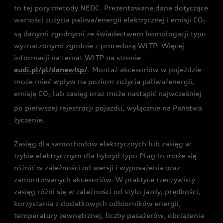
to tej pory metody NEDC. Prezentowane dane dotyczące
wartości zużycia paliwa/energii elektrycznej i emisji CO
2
są danymi zgodnymi ze świadectwem homologacji typu
wyznaczonymi zgodnie z procedurą WLTP. Więcej
informacji na temat WLTP na stronie
audi.pl/pl/danewltp/
. Montaż akcesoriów w pojeździe
może mieć wpływ na poziom zużycia paliwa/energii,
emisję CO
lub zasięg oraz może nastąpić najwcześniej
2
po pierwszej rejestracji pojazdu, wyłącznie na Państwa
życzenie.
Zasięg dla samochodów elektrycznych lub zasięg w
trybie elektrycznym dla hybryd typu Plug-In może się
różnić w zależności od wersji i wyposażenia oraz
zamontowanych akcesoriów. W praktyce rzeczywisty
zasięg różni się w zależności od stylu jazdy, prędkości,
korzystania z dodatkowych odbiorników energii,
temperatury zewnętrznej, liczby pasażerów, obciążenia