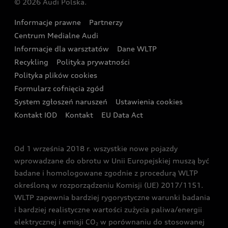
© 2026 Audi Polska.
Gwarancja
Wyszukaj najbliższego Partnera Audi
Audi Sport Festiwal
Eksperci elektromobilności Audi
Informacje prawne
Partnerzy
Akcje serwisowe Audi
Oferta dla przedsiębiorców
Audi i Muzeum Sztuki Nowoczesnej w Warszawie
Centrum Medialne Audi
Zasięg
Katalog online akcesoriów
Oferta dla klientów prywatnych
Informacje dla warsztatów
Dane WLTP
Audi driving experience
Ładowanie
Recykling
Polityka prywatności
Kalkulator rat
Audi quattro Cup
Polityka plików cookies
Formularz cofnięcia zgód
Ubezpieczenie
Audi i Puchar Świata w Skokach Narciarskich w
System zgłoszeń naruszeń
Ustawienia cookies
Zakopanem
Świat Audi RS
Kontakt IOD
Kontakt
EU Data Act
Audi driving experience
Od 1 września 2018 r. wszystkie nowe pojazdy
Audi exclusive
wprowadzane do obrotu w Unii Europejskiej muszą być
badane i homologowane zgodnie z procedurą WLTP
określoną w rozporządzeniu Komisji (UE) 2017/1151.
WLTP zapewnia bardziej rygorystyczne warunki badania
i bardziej realistyczne wartości zużycia paliwa/energii
elektrycznej i emisji CO
w porównaniu do stosowanej
2