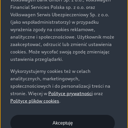
za dopłatą. Wiążące ustalenie ceny, wyposażenia i
Financial Servicies Polska sp. z o.o. oraz
specyfikacji pojazdu następują w umowie sprzedaży, a
Volkswagen Serwis Ubezpieczeniowy Sp. z o.o.
określenie parametrów technicznych zawiera
(jako współadministratorzy) w przypadku
świadectwo homologacji typu pojazdu. Zastrzegamy
wyrażenia zgody na cookies reklamowe,
sobie prawo do zmian i pomyłek. Wszelkie informacje
analityczne i społecznościowe. Użytkownik może
prezentowane na stronie są aktualne na dzień ich
zaakceptować, odrzucić lub zmienić ustawienia
zamieszczania. W celu uzyskania najnowszych
cookies. Może wycofać swoją zgodę zmieniając
informacji prosimy kontaktować się z Partnerem Marki
ustawienia przeglądarki.
Audi.
Wykorzystujemy cookies też w celach
Wszystkie produkowane obecnie samochody marki Audi
analitycznych, marketingowych,
są wykonywane z materiałów spełniających pod
społecznościowych i do personalizacji treści na
względem możliwości odzysku i recyklingu wymagania
stronie. Więcej w
Polityce prywatności
oraz
określone w normie ISO 22628 i są zgodne z
Polityce plików cookies
.
europejskimi świadectwami homologacji wydanymi wg
dyrektywy 2005/64/WE. Volkswagen Group Polska sp. z
o.o. podlega obowiązkowi zapewnienia wszystkim
użytkownikom samochodów marki Volkswagen sieci
Akceptuję