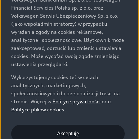
za dopłatą. Wiążące ustalenie ceny, wyposażenia i
Financial Servicies Polska sp. z o.o. oraz
specyfikacji pojazdu następują w umowie sprzedaży, a
Volkswagen Serwis Ubezpieczeniowy Sp. z o.o.
określenie parametrów technicznych zawiera
(jako współadministratorzy) w przypadku
świadectwo homologacji typu pojazdu. Zastrzegamy
wyrażenia zgody na cookies reklamowe,
sobie prawo do zmian i pomyłek. Wszelkie informacje
analityczne i społecznościowe. Użytkownik może
prezentowane na stronie są aktualne na dzień ich
zaakceptować, odrzucić lub zmienić ustawienia
zamieszczania. W celu uzyskania najnowszych
cookies. Może wycofać swoją zgodę zmieniając
informacji prosimy kontaktować się z Partnerem Marki
ustawienia przeglądarki.
Audi.
Wykorzystujemy cookies też w celach
Wszystkie produkowane obecnie samochody marki Audi
analitycznych, marketingowych,
są wykonywane z materiałów spełniających pod
społecznościowych i do personalizacji treści na
względem możliwości odzysku i recyklingu wymagania
stronie. Więcej w
Polityce prywatności
oraz
określone w normie ISO 22628 i są zgodne z
Polityce plików cookies
.
europejskimi świadectwami homologacji wydanymi wg
dyrektywy 2005/64/WE. Volkswagen Group Polska sp. z
o.o. podlega obowiązkowi zapewnienia wszystkim
użytkownikom samochodów marki Volkswagen sieci
Akceptuję