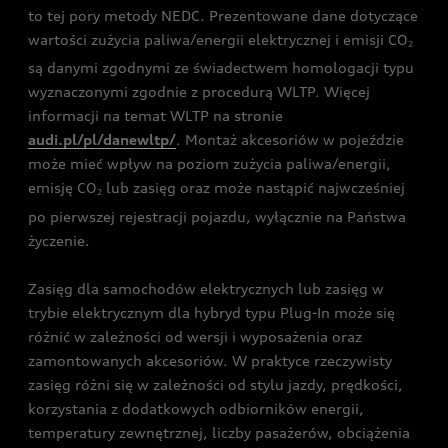
to tej pory metody NEDC. Prezentowane dane dotyczące
wartości zużycia paliwa/energii elektrycznej i emisji CO
2
są danymi zgodnymi ze świadectwem homologacji typu
wyznaczonymi zgodnie z procedurą WLTP. Więcej
informacji na temat WLTP na stronie
audi.pl/pl/danewltp/
. Montaż akcesoriów w pojeździe
może mieć wpływ na poziom zużycia paliwa/energii,
emisję CO
lub zasięg oraz może nastąpić najwcześniej
2
po pierwszej rejestracji pojazdu, wyłącznie na Państwa
życzenie.
Zasięg dla samochodów elektrycznych lub zasięg w
trybie elektrycznym dla hybryd typu Plug-In może się
różnić w zależności od wersji i wyposażenia oraz
zamontowanych akcesoriów. W praktyce rzeczywisty
zasięg różni się w zależności od stylu jazdy, prędkości,
korzystania z dodatkowych odbiorników energii,
temperatury zewnętrznej, liczby pasażerów, obciążenia