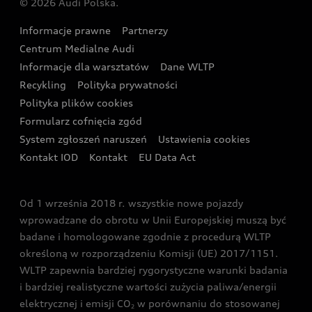
© 2026 Audi Polska.
Gwarancja
Wyszukaj najbliższego Partnera Audi
Audi Sport Festiwal
Eksperci elektromobilności Audi
Informacje prawne
Partnerzy
Akcje serwisowe Audi
Oferta dla przedsiębiorców
Audi i Muzeum Sztuki Nowoczesnej w Warszawie
Centrum Medialne Audi
Zasięg
Katalog online akcesoriów
Oferta dla klientów prywatnych
Informacje dla warsztatów
Dane WLTP
Audi driving experience
Ładowanie
Recykling
Polityka prywatności
Kalkulator rat
Audi quattro Cup
Polityka plików cookies
Formularz cofnięcia zgód
Ubezpieczenie
Audi i Puchar Świata w Skokach Narciarskich w
System zgłoszeń naruszeń
Ustawienia cookies
Zakopanem
Świat Audi RS
Kontakt IOD
Kontakt
EU Data Act
Audi driving experience
Od 1 września 2018 r. wszystkie nowe pojazdy
Audi exclusive
wprowadzane do obrotu w Unii Europejskiej muszą być
badane i homologowane zgodnie z procedurą WLTP
określoną w rozporządzeniu Komisji (UE) 2017/1151.
WLTP zapewnia bardziej rygorystyczne warunki badania
i bardziej realistyczne wartości zużycia paliwa/energii
elektrycznej i emisji CO
w porównaniu do stosowanej
2