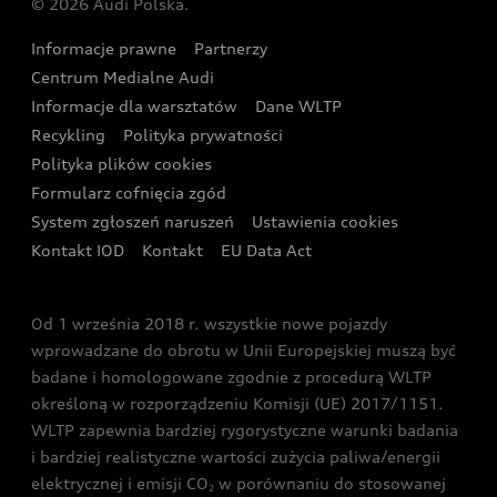
© 2026 Audi Polska.
Gwarancja
Wyszukaj najbliższego Partnera Audi
Audi Sport Festiwal
Eksperci elektromobilności Audi
Informacje prawne
Partnerzy
Akcje serwisowe Audi
Oferta dla przedsiębiorców
Audi i Muzeum Sztuki Nowoczesnej w Warszawie
Centrum Medialne Audi
Zasięg
Katalog online akcesoriów
Oferta dla klientów prywatnych
Informacje dla warsztatów
Dane WLTP
Audi driving experience
Ładowanie
Recykling
Polityka prywatności
Kalkulator rat
Audi quattro Cup
Polityka plików cookies
Formularz cofnięcia zgód
Ubezpieczenie
Audi i Puchar Świata w Skokach Narciarskich w
System zgłoszeń naruszeń
Ustawienia cookies
Zakopanem
Świat Audi RS
Kontakt IOD
Kontakt
EU Data Act
Audi driving experience
Od 1 września 2018 r. wszystkie nowe pojazdy
Audi exclusive
wprowadzane do obrotu w Unii Europejskiej muszą być
badane i homologowane zgodnie z procedurą WLTP
określoną w rozporządzeniu Komisji (UE) 2017/1151.
WLTP zapewnia bardziej rygorystyczne warunki badania
i bardziej realistyczne wartości zużycia paliwa/energii
elektrycznej i emisji CO
w porównaniu do stosowanej
2