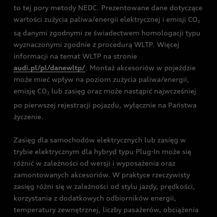
to tej pory metody NEDC. Prezentowane dane dotyczące
wartości zużycia paliwa/energii elektrycznej i emisji CO
2
są danymi zgodnymi ze świadectwem homologacji typu
wyznaczonymi zgodnie z procedurą WLTP. Więcej
informacji na temat WLTP na stronie
audi.pl/pl/danewltp/
. Montaż akcesoriów w pojeździe
może mieć wpływ na poziom zużycia paliwa/energii,
emisję CO
lub zasięg oraz może nastąpić najwcześniej
2
po pierwszej rejestracji pojazdu, wyłącznie na Państwa
życzenie.
Zasięg dla samochodów elektrycznych lub zasięg w
trybie elektrycznym dla hybryd typu Plug-In może się
różnić w zależności od wersji i wyposażenia oraz
zamontowanych akcesoriów. W praktyce rzeczywisty
zasięg różni się w zależności od stylu jazdy, prędkości,
korzystania z dodatkowych odbiorników energii,
temperatury zewnętrznej, liczby pasażerów, obciążenia