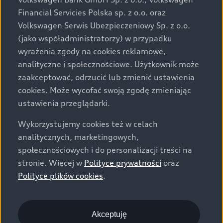
za dopłatą. Wiążące ustalenie ceny, wyposażenia i
Financial Servicies Polska sp. z o.o. oraz
specyfikacji pojazdu następują w umowie sprzedaży, a
Volkswagen Serwis Ubezpieczeniowy Sp. z o.o.
określenie parametrów technicznych zawiera
(jako współadministratorzy) w przypadku
świadectwo homologacji typu pojazdu. Zastrzegamy
wyrażenia zgody na cookies reklamowe,
sobie prawo do zmian i pomyłek. Wszelkie informacje
analityczne i społecznościowe. Użytkownik może
prezentowane na stronie są aktualne na dzień ich
zaakceptować, odrzucić lub zmienić ustawienia
zamieszczania. W celu uzyskania najnowszych
cookies. Może wycofać swoją zgodę zmieniając
informacji prosimy kontaktować się z Partnerem Marki
ustawienia przeglądarki.
Audi.
Wykorzystujemy cookies też w celach
Wszystkie produkowane obecnie samochody marki Audi
analitycznych, marketingowych,
są wykonywane z materiałów spełniających pod
społecznościowych i do personalizacji treści na
względem możliwości odzysku i recyklingu wymagania
stronie. Więcej w
Polityce prywatności
oraz
określone w normie ISO 22628 i są zgodne z
Polityce plików cookies
.
europejskimi świadectwami homologacji wydanymi wg
dyrektywy 2005/64/WE. Volkswagen Group Polska sp. z
o.o. podlega obowiązkowi zapewnienia wszystkim
użytkownikom samochodów marki Volkswagen sieci
Akceptuję