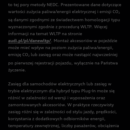
to tej pory metody NEDC. Prezentowane dane dotyczące
wartości zużycia paliwa/energii elektrycznej i emisji CO
2
są danymi zgodnymi ze świadectwem homologacji typu
wyznaczonymi zgodnie z procedurą WLTP. Więcej
informacji na temat WLTP na stronie
audi.pl/pl/danewltp/
. Montaż akcesoriów w pojeździe
może mieć wpływ na poziom zużycia paliwa/energii,
emisję CO
lub zasięg oraz może nastąpić najwcześniej
2
po pierwszej rejestracji pojazdu, wyłącznie na Państwa
życzenie.
Zasięg dla samochodów elektrycznych lub zasięg w
trybie elektrycznym dla hybryd typu Plug-In może się
różnić w zależności od wersji i wyposażenia oraz
zamontowanych akcesoriów. W praktyce rzeczywisty
zasięg różni się w zależności od stylu jazdy, prędkości,
korzystania z dodatkowych odbiorników energii,
temperatury zewnętrznej, liczby pasażerów, obciążenia