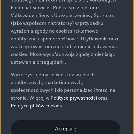
za dopłatą. Wiążące ustalenie ceny, wyposażenia i
Financial Servicies Polska sp. z o.o. oraz
specyfikacji pojazdu następują w umowie sprzedaży, a
Volkswagen Serwis Ubezpieczeniowy Sp. z o.o.
określenie parametrów technicznych zawiera
(jako współadministratorzy) w przypadku
świadectwo homologacji typu pojazdu. Zastrzegamy
wyrażenia zgody na cookies reklamowe,
sobie prawo do zmian i pomyłek. Wszelkie informacje
analityczne i społecznościowe. Użytkownik może
prezentowane na stronie są aktualne na dzień ich
zaakceptować, odrzucić lub zmienić ustawienia
zamieszczania. W celu uzyskania najnowszych
cookies. Może wycofać swoją zgodę zmieniając
informacji prosimy kontaktować się z Partnerem Marki
ustawienia przeglądarki.
Audi.
Wykorzystujemy cookies też w celach
Wszystkie produkowane obecnie samochody marki Audi
analitycznych, marketingowych,
są wykonywane z materiałów spełniających pod
społecznościowych i do personalizacji treści na
względem możliwości odzysku i recyklingu wymagania
stronie. Więcej w
Polityce prywatności
oraz
określone w normie ISO 22628 i są zgodne z
Polityce plików cookies
.
europejskimi świadectwami homologacji wydanymi wg
dyrektywy 2005/64/WE. Volkswagen Group Polska sp. z
o.o. podlega obowiązkowi zapewnienia wszystkim
użytkownikom samochodów marki Volkswagen sieci
Akceptuję