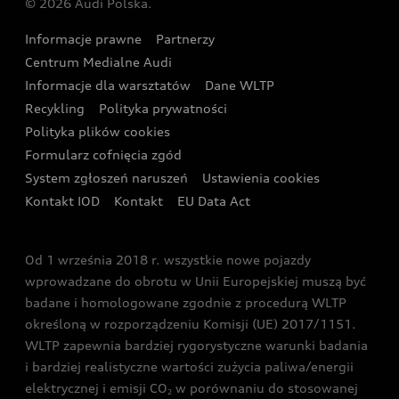
© 2026 Audi Polska.
Gwarancja
Wyszukaj najbliższego Partnera Audi
Audi Sport Festiwal
Eksperci elektromobilności Audi
Informacje prawne
Partnerzy
Akcje serwisowe Audi
Oferta dla przedsiębiorców
Audi i Muzeum Sztuki Nowoczesnej w Warszawie
Centrum Medialne Audi
Zasięg
Katalog online akcesoriów
Oferta dla klientów prywatnych
Informacje dla warsztatów
Dane WLTP
Audi driving experience
Ładowanie
Recykling
Polityka prywatności
Kalkulator rat
Audi quattro Cup
Polityka plików cookies
Formularz cofnięcia zgód
Ubezpieczenie
Audi i Puchar Świata w Skokach Narciarskich w
System zgłoszeń naruszeń
Ustawienia cookies
Zakopanem
Świat Audi RS
Kontakt IOD
Kontakt
EU Data Act
Audi driving experience
Od 1 września 2018 r. wszystkie nowe pojazdy
Audi exclusive
wprowadzane do obrotu w Unii Europejskiej muszą być
badane i homologowane zgodnie z procedurą WLTP
określoną w rozporządzeniu Komisji (UE) 2017/1151.
WLTP zapewnia bardziej rygorystyczne warunki badania
i bardziej realistyczne wartości zużycia paliwa/energii
elektrycznej i emisji CO
w porównaniu do stosowanej
2