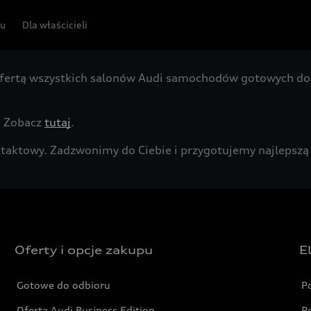
pu
Dla właścicieli
fertą wszystkich salonów Audi samochodów gotowych do 
. Zobacz
tutaj
.
kontaktowy. Zadzwonimy do Ciebie i przygotujemy najleps
Oferty i opcje zakupu
E
Gotowe do odbioru
P
Oferta Audi Business Edition
P