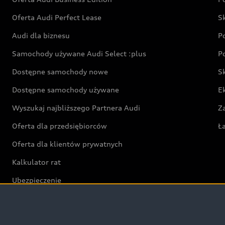
Oferta Audi Perfect Lease
S
Audi dla biznesu
P
Samochody używane Audi Select :plus
P
Dostępne samochody nowe
S
Dostępne samochody używane
E
Wyszukaj najbliższego Partnera Audi
Z
Oferta dla przedsiębiorców
Ł
Oferta dla klientów prywatnych
Kalkulator rat
Ubezpieczenie
Świat Audi RS
Audi driving experience