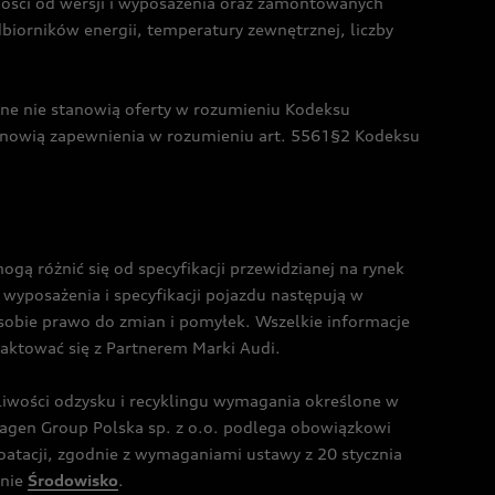
żności od wersji i wyposażenia oraz zamontowanych
dbiorników energii, temperatury zewnętrznej, liczby
czne nie stanowią oferty w rozumieniu Kodeksu
tanowią zapewnienia w rozumieniu art. 5561§2 Kodeksu
 różnić się od specyfikacji przewidzianej na rynek
wyposażenia i specyfikacji pojazdu następują w
sobie prawo do zmian i pomyłek. Wszelkie informacje
taktować się z Partnerem Marki Audi.
wości odzysku i recyklingu wymagania określone w
gen Group Polska sp. z o.o. podlega obowiązkowi
tacji, zgodnie z wymaganiami ustawy z 20 stycznia
onie
Środowisko
.