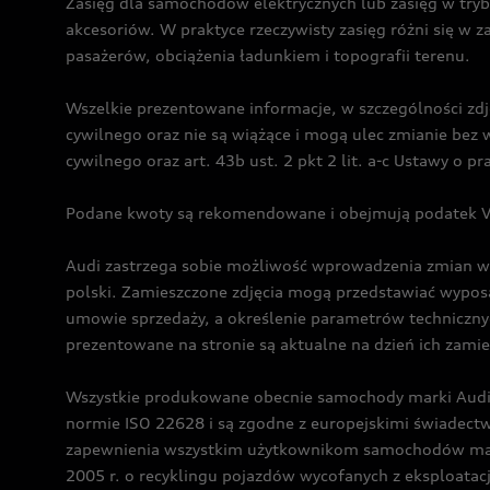
Zasięg dla samochodów elektrycznych lub zasięg w tryb
akcesoriów. W praktyce rzeczywisty zasięg różni się w z
pasażerów, obciążenia ładunkiem i topografii terenu.
Wszelkie prezentowane informacje, w szczególności zdję
cywilnego oraz nie są wiążące i mogą ulec zmianie be
cywilnego oraz art. 43b ust. 2 pkt 2 lit. a-c Ustawy o 
Podane kwoty są rekomendowane i obejmują podatek VA
Audi zastrzega sobie możliwość wprowadzenia zmian w 
polski. Zamieszczone zdjęcia mogą przedstawiać wyposa
umowie sprzedaży, a określenie parametrów techniczny
prezentowane na stronie są aktualne na dzień ich zami
Wszystkie produkowane obecnie samochody marki Audi 
normie ISO 22628 i są zgodne z europejskimi świadec
zapewnienia wszystkim użytkownikom samochodów marki 
2005 r. o recyklingu pojazdów wycofanych z eksploatacj