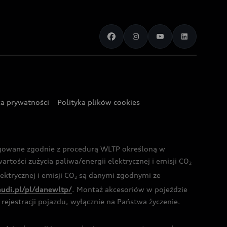
ka prywatności
Polityka plików cookies
ogowane zgodnie z procedurą WLTP określoną w
rtości zużycia paliwa/energii elektrycznej i emisji CO
2
ktrycznej i emisji CO
są danymi zgodnymi ze
2
audi.pl/pl/danewltp/
. Montaż akcesoriów w pojeździe
rejestracji pojazdu, wyłącznie na Państwa życzenie.