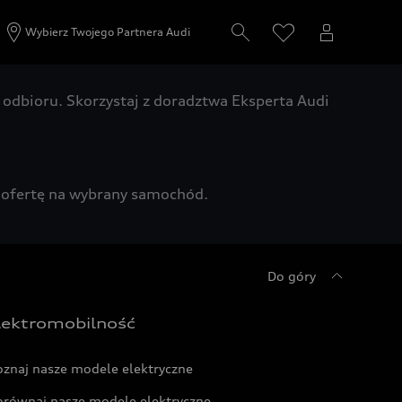
Wybierz Twojego Partnera Audi
odbioru. Skorzystaj z doradztwa Eksperta Audi
zą ofertę na wybrany samochód.
Do góry
lektromobilność
oznaj nasze modele elektryczne
orównaj nasze modele elektryczne