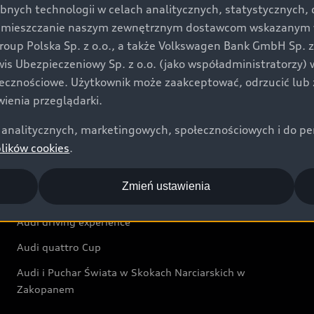
bnych technologii w celach analitycznych, statystycznych,
Audi exclusive
umieszczanie naszym zewnętrznym dostawcom wskazanym w 
up Polska Sp. z o.o., a także Volkswagen Bank GmbH Sp. z o
Świat Audi
rwis Ubezpieczeniowy Sp. z o.o. (jako współadministratorzy
łecznościowe. Użytkownik może zaakceptować, odrzucić lub 
Aktualności i historie postępu
ienia przeglądarki.
Audi Revolut F1® Team
analitycznych, marketingowych, społecznościowych i do perso
Audi Nuvolari
plików cookies
.
Audi Sport Festiwal
Zmień ustawienia
Audi i Muzeum Sztuki Nowoczesnej w Warszawie
Audi driving experience
Audi quattro Cup
Audi i Puchar Świata w Skokach Narciarskich w
Zakopanem