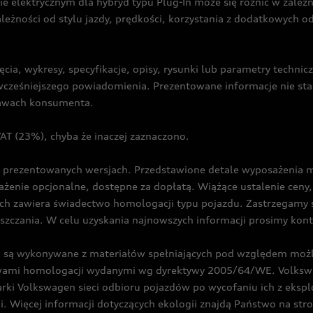
ie elektrycznym dla hybryd typu Plug-In może się różnić w zale
ależności od stylu jazdy, prędkości, korzystania z dodatkowych o
cia, wykresy, specyfikacje, opisy, rysunki lub parametry techni
z wcześniejszego powiadomienia. Prezentowane informacje nie s
prawach konsumenta.
T (23%), chyba że inaczej zaznaczono.
prezentowanych wersjach. Przedstawione detale wyposażenia mogą
żenie opcjonalne, dostępne za dopłatą. Wiążące ustalenie ceny, 
ch zawiera świadectwo homologacji typu pojazdu. Zastrzegamy 
eszczania. W celu uzyskania najnowszych informacji prosimy kon
są wykonywane z materiałów spełniających pod względem możli
twami homologacji wydanymi wg dyrektywy 2005/64/WE. Volkswa
Volkswagen sieci odbioru pojazdów po wycofaniu ich z eksploa
i. Więcej informacji dotyczących ekologii znajdą Państwo na str