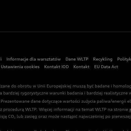
i
Informacje dla warsztatów
Dane WLTP
Recykling
Polity
Ustawienia cookies
Kontakt IOD
Kontakt
EU Data Act
dzane do obrotu w Unii Europejskiej muszą być badane i homol
rdziej rygorystyczne warunki badania i bardziej realistyczne wa
rezentowane dane dotyczące wartości zużycia paliwa/energii ele
 procedurą WLTP. Więcej informacji na temat WLTP na stronie
isję CO
lub zasięg oraz może nastąpić najwcześniej po pierwszej 
2