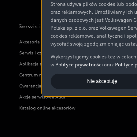
Strona używa plików cookies lub podo
oraz reklamowych. Umożliwiamy ich 
danych osobowych jest Volkswagen Gro
Serwis i akcesoria
Polska sp. z o.o. oraz Volkswagen Se
cookies reklamowe, analityczne i spo
Akcesoria
wycofać swoją zgodę zmieniając ustaw
Serwis i części
Wykorzystujemy cookies też w celach 
Aplikacja myAudi i usługi cyfrowe
w
Polityce prywatności
oraz
Polityce 
Centrum napraw powypadkowych
Nie akceptuję
Gwarancja
Akcje serwisowe Audi
Katalog online akcesoriów