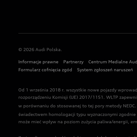
© 2026 Audi Polska.
Informacje prawne
Partnerzy
Centrum Medialne Aud
Formularz cofnięcia zgód
System zgłoszeń naruszeń
Od 1 września 2018 r. wszystkie nowe pojazdy wprowa
rozporządzeniu Komisji (UE) 2017/1151. WLTP zapewnia ba
w porównaniu do stosowanej to tej pory metody NEDC. P
świadectwem homologacji typu wyznaczonymi zgodnie z
może mieć wpływ na poziom zużycia paliwa/energii, em