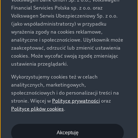
za dopłatą. Wiążące ustalenie ceny, wyposażenia i
Financial Servicies Polska sp. z o.o. oraz
specyfikacji pojazdu następują w umowie sprzedaży, a
Volkswagen Serwis Ubezpieczeniowy Sp. z o.o.
określenie parametrów technicznych zawiera
(jako współadministratorzy) w przypadku
świadectwo homologacji typu pojazdu. Zastrzegamy
wyrażenia zgody na cookies reklamowe,
sobie prawo do zmian i pomyłek. Wszelkie informacje
analityczne i społecznościowe. Użytkownik może
prezentowane na stronie są aktualne na dzień ich
zaakceptować, odrzucić lub zmienić ustawienia
zamieszczania. W celu uzyskania najnowszych
cookies. Może wycofać swoją zgodę zmieniając
informacji prosimy kontaktować się z Partnerem Marki
ustawienia przeglądarki.
Audi.
Wykorzystujemy cookies też w celach
Wszystkie produkowane obecnie samochody marki Audi
analitycznych, marketingowych,
są wykonywane z materiałów spełniających pod
społecznościowych i do personalizacji treści na
względem możliwości odzysku i recyklingu wymagania
stronie. Więcej w
Polityce prywatności
oraz
określone w normie ISO 22628 i są zgodne z
Polityce plików cookies
.
europejskimi świadectwami homologacji wydanymi wg
dyrektywy 2005/64/WE. Volkswagen Group Polska sp. z
o.o. podlega obowiązkowi zapewnienia wszystkim
użytkownikom samochodów marki Volkswagen sieci
Akceptuję