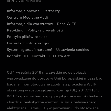
© 2026 Audi Polska.
Gwarancja
Wyszukaj najbliższego Partnera Audi
Audi Sport Festiwal
Eksperci elektromobilności Audi
Informacje prawne
Partnerzy
Akcje serwisowe Audi
Oferta dla przedsiębiorców
Audi i Muzeum Sztuki Nowoczesnej w Warszawie
Centrum Medialne Audi
Zasięg
Katalog online akcesoriów
Oferta dla klientów prywatnych
Informacje dla warsztatów
Dane WLTP
Audi driving experience
Ładowanie
Recykling
Polityka prywatności
Kalkulator rat
Audi quattro Cup
Polityka plików cookies
Formularz cofnięcia zgód
Ubezpieczenie
Audi i Puchar Świata w Skokach Narciarskich w
System zgłoszeń naruszeń
Ustawienia cookies
Zakopanem
Świat Audi RS
Kontakt IOD
Kontakt
EU Data Act
Audi driving experience
Od 1 września 2018 r. wszystkie nowe pojazdy
Audi exclusive
wprowadzane do obrotu w Unii Europejskiej muszą być
badane i homologowane zgodnie z procedurą WLTP
określoną w rozporządzeniu Komisji (UE) 2017/1151.
WLTP zapewnia bardziej rygorystyczne warunki badania
i bardziej realistyczne wartości zużycia paliwa/energii
elektrycznej i emisji CO
w porównaniu do stosowanej
2