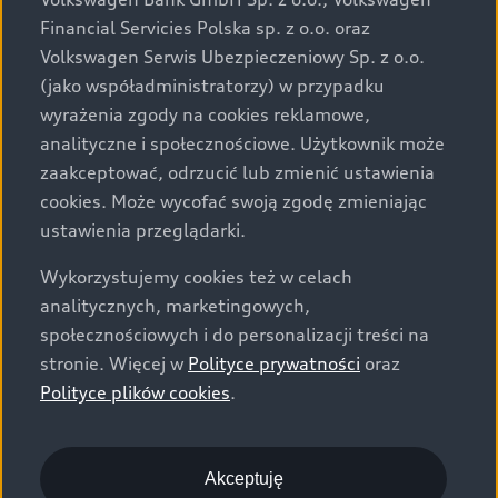
za dopłatą. Wiążące ustalenie ceny, wyposażenia i
Financial Servicies Polska sp. z o.o. oraz
specyfikacji pojazdu następują w umowie sprzedaży, a
Volkswagen Serwis Ubezpieczeniowy Sp. z o.o.
określenie parametrów technicznych zawiera
(jako współadministratorzy) w przypadku
świadectwo homologacji typu pojazdu. Zastrzegamy
wyrażenia zgody na cookies reklamowe,
sobie prawo do zmian i pomyłek. Wszelkie informacje
analityczne i społecznościowe. Użytkownik może
prezentowane na stronie są aktualne na dzień ich
zaakceptować, odrzucić lub zmienić ustawienia
zamieszczania. W celu uzyskania najnowszych
cookies. Może wycofać swoją zgodę zmieniając
informacji prosimy kontaktować się z Partnerem Marki
ustawienia przeglądarki.
Audi.
Wykorzystujemy cookies też w celach
Wszystkie produkowane obecnie samochody marki Audi
analitycznych, marketingowych,
są wykonywane z materiałów spełniających pod
społecznościowych i do personalizacji treści na
względem możliwości odzysku i recyklingu wymagania
stronie. Więcej w
Polityce prywatności
oraz
określone w normie ISO 22628 i są zgodne z
Polityce plików cookies
.
europejskimi świadectwami homologacji wydanymi wg
dyrektywy 2005/64/WE. Volkswagen Group Polska sp. z
o.o. podlega obowiązkowi zapewnienia wszystkim
użytkownikom samochodów marki Volkswagen sieci
Akceptuję