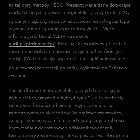
to tej pory metody NEDC. Prezentowane dane dotyczące
wartości zużycia paliwa/energii elektrycznej i emisji CO
2
są danymi zgodnymi ze świadectwem homologacji typu
wyznaczonymi zgodnie z procedurą WLTP. Więcej
informacji na temat WLTP na stronie
audi.pl/pl/danewltp/
. Montaż akcesoriów w pojeździe
może mieć wpływ na poziom zużycia paliwa/energii,
emisję CO
lub zasięg oraz może nastąpić najwcześniej
2
po pierwszej rejestracji pojazdu, wyłącznie na Państwa
życzenie.
Zasięg dla samochodów elektrycznych lub zasięg w
trybie elektrycznym dla hybryd typu Plug-In może się
różnić w zależności od wersji i wyposażenia oraz
zamontowanych akcesoriów. W praktyce rzeczywisty
zasięg różni się w zależności od stylu jazdy, prędkości,
korzystania z dodatkowych odbiorników energii,
temperatury zewnętrznej, liczby pasażerów, obciążenia