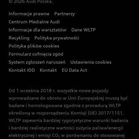
© 2026 Audi Polska.
Gwarancja
Wyszukaj najbliższego Partnera Audi
Audi Sport Festiwal
Eksperci elektromobilności Audi
Informacje prawne
Partnerzy
Akcje serwisowe Audi
Oferta dla przedsiębiorców
Audi i Muzeum Sztuki Nowoczesnej w Warszawie
Centrum Medialne Audi
Zasięg
Katalog online akcesoriów
Oferta dla klientów prywatnych
Informacje dla warsztatów
Dane WLTP
Audi driving experience
Ładowanie
Recykling
Polityka prywatności
Kalkulator rat
Audi quattro Cup
Polityka plików cookies
Formularz cofnięcia zgód
Ubezpieczenie
Audi i Puchar Świata w Skokach Narciarskich w
System zgłoszeń naruszeń
Ustawienia cookies
Zakopanem
Świat Audi RS
Kontakt IOD
Kontakt
EU Data Act
Audi driving experience
Od 1 września 2018 r. wszystkie nowe pojazdy
Audi exclusive
wprowadzane do obrotu w Unii Europejskiej muszą być
badane i homologowane zgodnie z procedurą WLTP
określoną w rozporządzeniu Komisji (UE) 2017/1151.
WLTP zapewnia bardziej rygorystyczne warunki badania
i bardziej realistyczne wartości zużycia paliwa/energii
elektrycznej i emisji CO
w porównaniu do stosowanej
2