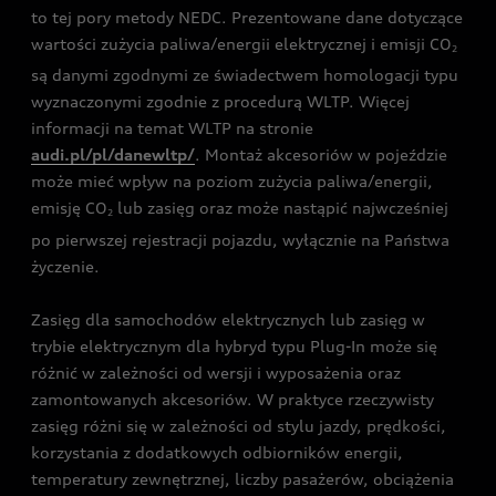
to tej pory metody NEDC. Prezentowane dane dotyczące
wartości zużycia paliwa/energii elektrycznej i emisji CO
2
są danymi zgodnymi ze świadectwem homologacji typu
wyznaczonymi zgodnie z procedurą WLTP. Więcej
informacji na temat WLTP na stronie
audi.pl/pl/danewltp/
. Montaż akcesoriów w pojeździe
może mieć wpływ na poziom zużycia paliwa/energii,
emisję CO
lub zasięg oraz może nastąpić najwcześniej
2
po pierwszej rejestracji pojazdu, wyłącznie na Państwa
życzenie.
Zasięg dla samochodów elektrycznych lub zasięg w
trybie elektrycznym dla hybryd typu Plug-In może się
różnić w zależności od wersji i wyposażenia oraz
zamontowanych akcesoriów. W praktyce rzeczywisty
zasięg różni się w zależności od stylu jazdy, prędkości,
korzystania z dodatkowych odbiorników energii,
temperatury zewnętrznej, liczby pasażerów, obciążenia