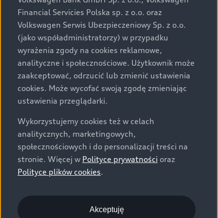
za dopłatą. Wiążące ustalenie ceny, wyposażenia i
Financial Servicies Polska sp. z o.o. oraz
specyfikacji pojazdu następują w umowie sprzedaży, a
Volkswagen Serwis Ubezpieczeniowy Sp. z o.o.
określenie parametrów technicznych zawiera
(jako współadministratorzy) w przypadku
świadectwo homologacji typu pojazdu. Zastrzegamy
wyrażenia zgody na cookies reklamowe,
sobie prawo do zmian i pomyłek. Wszelkie informacje
analityczne i społecznościowe. Użytkownik może
prezentowane na stronie są aktualne na dzień ich
zaakceptować, odrzucić lub zmienić ustawienia
zamieszczania. W celu uzyskania najnowszych
cookies. Może wycofać swoją zgodę zmieniając
informacji prosimy kontaktować się z Partnerem Marki
ustawienia przeglądarki.
Audi.
Wykorzystujemy cookies też w celach
Wszystkie produkowane obecnie samochody marki Audi
analitycznych, marketingowych,
są wykonywane z materiałów spełniających pod
społecznościowych i do personalizacji treści na
względem możliwości odzysku i recyklingu wymagania
stronie. Więcej w
Polityce prywatności
oraz
określone w normie ISO 22628 i są zgodne z
Polityce plików cookies
.
europejskimi świadectwami homologacji wydanymi wg
dyrektywy 2005/64/WE. Volkswagen Group Polska sp. z
o.o. podlega obowiązkowi zapewnienia wszystkim
użytkownikom samochodów marki Volkswagen sieci
Akceptuję