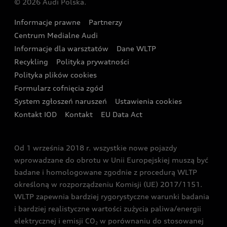
© 2026 Audi Polska.
Gwarancja
Wyszukaj najbliższego Partnera Audi
Audi Sport Festiwal
Eksperci elektromobilności Audi
Informacje prawne
Partnerzy
Akcje serwisowe Audi
Oferta dla przedsiębiorców
Audi i Muzeum Sztuki Nowoczesnej w Warszawie
Centrum Medialne Audi
Zasięg
Katalog online akcesoriów
Oferta dla klientów prywatnych
Informacje dla warsztatów
Dane WLTP
Audi driving experience
Ładowanie
Recykling
Polityka prywatności
Kalkulator rat
Audi quattro Cup
Polityka plików cookies
Formularz cofnięcia zgód
Ubezpieczenie
Audi i Puchar Świata w Skokach Narciarskich w
System zgłoszeń naruszeń
Ustawienia cookies
Zakopanem
Świat Audi RS
Kontakt IOD
Kontakt
EU Data Act
Audi driving experience
Od 1 września 2018 r. wszystkie nowe pojazdy
Audi exclusive
wprowadzane do obrotu w Unii Europejskiej muszą być
badane i homologowane zgodnie z procedurą WLTP
określoną w rozporządzeniu Komisji (UE) 2017/1151.
WLTP zapewnia bardziej rygorystyczne warunki badania
i bardziej realistyczne wartości zużycia paliwa/energii
elektrycznej i emisji CO
w porównaniu do stosowanej
2