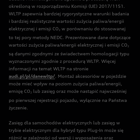
określoną w rozporządzeniu Komisji (UE) 2017/1151.
WLTP zapewnia bardziej rygorystyczne warunki badania
i bardziej realistyczne wartości zużycia paliwa/energii
elektrycznej i emisji CO
w porównaniu do stosowanej
2
to tej pory metody NEDC. Prezentowane dane dotyczące
wartości zużycia paliwa/energii elektrycznej i emisji CO
2
są danymi zgodnymi ze świadectwem homologacji typu
wyznaczonymi zgodnie z procedurą WLTP. Więcej
informacji na temat WLTP na stronie
audi.pl/pl/danewltp/
. Montaż akcesoriów w pojeździe
może mieć wpływ na poziom zużycia paliwa/energii,
emisję CO
lub zasięg oraz może nastąpić najwcześniej
2
po pierwszej rejestracji pojazdu, wyłącznie na Państwa
życzenie.
Zasięg dla samochodów elektrycznych lub zasięg w
trybie elektrycznym dla hybryd typu Plug-In może się
różnić w zależności od wersji i wyposażenia oraz