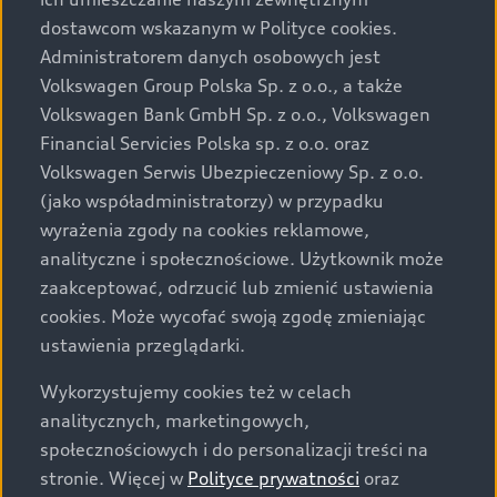
Audi zastrzega sobie możliwość wprowadzenia zmian w
dostawcom wskazanym w Polityce cookies.
prezentowanych wersjach. Przedstawione detale
wyposażenia mogą różnić się od specyfikacji
Administratorem danych osobowych jest
przewidzianej na rynek polski. Zamieszczone zdjęcia
Volkswagen Group Polska Sp. z o.o., a także
mogą przedstawiać wyposażenie opcjonalne, dostępne
Volkswagen Bank GmbH Sp. z o.o., Volkswagen
za dopłatą. Wiążące ustalenie ceny, wyposażenia i
Financial Servicies Polska sp. z o.o. oraz
specyfikacji pojazdu następują w umowie sprzedaży, a
Volkswagen Serwis Ubezpieczeniowy Sp. z o.o.
określenie parametrów technicznych zawiera
(jako współadministratorzy) w przypadku
świadectwo homologacji typu pojazdu. Zastrzegamy
wyrażenia zgody na cookies reklamowe,
sobie prawo do zmian i pomyłek. Wszelkie informacje
analityczne i społecznościowe. Użytkownik może
prezentowane na stronie są aktualne na dzień ich
zaakceptować, odrzucić lub zmienić ustawienia
zamieszczania. W celu uzyskania najnowszych
cookies. Może wycofać swoją zgodę zmieniając
informacji prosimy kontaktować się z Partnerem Marki
ustawienia przeglądarki.
Audi.
Wykorzystujemy cookies też w celach
Wszystkie produkowane obecnie samochody marki Audi
analitycznych, marketingowych,
są wykonywane z materiałów spełniających pod
społecznościowych i do personalizacji treści na
względem możliwości odzysku i recyklingu wymagania
stronie. Więcej w
Polityce prywatności
oraz
określone w normie ISO 22628 i są zgodne z