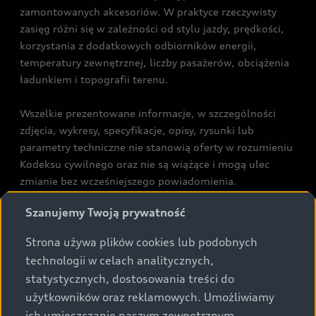
zamontowanych akcesoriów. W praktyce rzeczywisty
zasięg różni się w zależności od stylu jazdy, prędkości,
korzystania z dodatkowych odbiorników energii,
temperatury zewnętrznej, liczby pasażerów, obciążenia
ładunkiem i topografii terenu.
Wszelkie prezentowane informacje, w szczególności
zdjęcia, wykresy, specyfikacje, opisy, rysunki lub
parametry techniczne nie stanowią oferty w rozumieniu
Kodeksu cywilnego oraz nie są wiążące i mogą ulec
zmianie bez wcześniejszego powiadomienia.
Prezentowane informacje nie stanowią zapewnienia w
Szanujemy Twoją prywatność
rozumieniu art. 5561§2 Kodeksu cywilnego oraz art.
43b ust. 2 pkt 2 lit. a-c Ustawy o prawach konsumenta.
Strona używa plików cookies lub podobnych
technologii w celach analitycznych,
Podane kwoty są rekomendowane i obejmują podatek
statystycznych, dostosowania treści do
VAT (23%), chyba że inaczej zaznaczono.
użytkowników oraz reklamowych. Umożliwiamy
ich umieszczanie naszym zewnętrznym