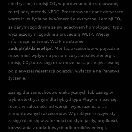
elektrycznej i emisji CO
w porównaniu do stosowanej
2
to tej pory metody NEDC. Prezentowane dane dotyczące
wartości zużycia paliwa/energii elektrycznej i emisji CO
2
są danymi zgodnymi ze świadectwem homologacji typu
wyznaczonymi zgodnie z procedurą WLTP. Więcej
informacji na temat WLTP na stronie
audi.pl/pl/danewltp/
. Montaż akcesoriów w pojeździe
może mieć wpływ na poziom zużycia paliwa/energii,
emisję CO
lub zasięg oraz może nastąpić najwcześniej
2
po pierwszej rejestracji pojazdu, wyłącznie na Państwa
życzenie.
Zasięg dla samochodów elektrycznych lub zasięg w
trybie elektrycznym dla hybryd typu Plug-In może się
różnić w zależności od wersji i wyposażenia oraz
zamontowanych akcesoriów. W praktyce rzeczywisty
zasięg różni się w zależności od stylu jazdy, prędkości,
korzystania z dodatkowych odbiorników energii,