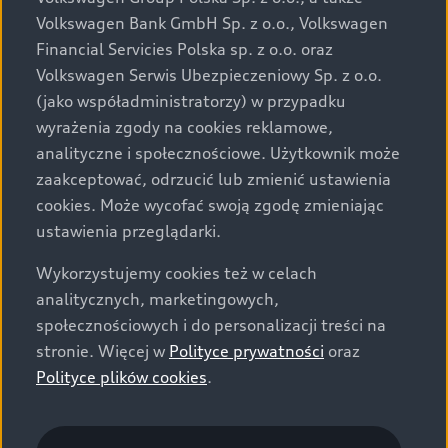
mogą przedstawiać wyposażenie opcjonalne, dostępne
Volkswagen Bank GmbH Sp. z o.o., Volkswagen
za dopłatą. Wiążące ustalenie ceny, wyposażenia i
Financial Servicies Polska sp. z o.o. oraz
specyfikacji pojazdu następują w umowie sprzedaży, a
Volkswagen Serwis Ubezpieczeniowy Sp. z o.o.
określenie parametrów technicznych zawiera
(jako współadministratorzy) w przypadku
świadectwo homologacji typu pojazdu. Zastrzegamy
wyrażenia zgody na cookies reklamowe,
sobie prawo do zmian i pomyłek. Wszelkie informacje
analityczne i społecznościowe. Użytkownik może
prezentowane na stronie są aktualne na dzień ich
zaakceptować, odrzucić lub zmienić ustawienia
zamieszczania. W celu uzyskania najnowszych
cookies. Może wycofać swoją zgodę zmieniając
informacji prosimy kontaktować się z Partnerem Marki
ustawienia przeglądarki.
Audi.
Wykorzystujemy cookies też w celach
Wszystkie produkowane obecnie samochody marki Audi
analitycznych, marketingowych,
są wykonywane z materiałów spełniających pod
społecznościowych i do personalizacji treści na
względem możliwości odzysku i recyklingu wymagania
stronie. Więcej w
Polityce prywatności
oraz
określone w normie ISO 22628 i są zgodne z
Polityce plików cookies
.
europejskimi świadectwami homologacji wydanymi wg
dyrektywy 2005/64/WE. Volkswagen Group Polska sp. z
o.o. podlega obowiązkowi zapewnienia wszystkim