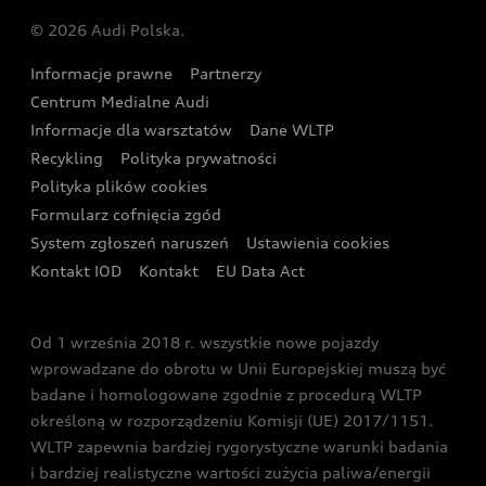
Audi Nuvolari
Skonfiguruj swoje Audi z napędem plug-in hybrid
Skonfiguruj swój model z Ekspertem Audi
© 2026 Audi Polska.
Gwarancja
Wyszukaj najbliższego Partnera Audi
Audi Sport Festiwal
Eksperci elektromobilności Audi
Informacje prawne
Partnerzy
Akcje serwisowe Audi
Oferta dla przedsiębiorców
Audi i Muzeum Sztuki Nowoczesnej w Warszawie
Centrum Medialne Audi
Zasięg
Katalog online akcesoriów
Oferta dla klientów prywatnych
Informacje dla warsztatów
Dane WLTP
Audi driving experience
Ładowanie
Recykling
Polityka prywatności
Kalkulator rat
Audi quattro Cup
Polityka plików cookies
Formularz cofnięcia zgód
Ubezpieczenie
Audi i Puchar Świata w Skokach Narciarskich w
System zgłoszeń naruszeń
Ustawienia cookies
Zakopanem
Świat Audi RS
Kontakt IOD
Kontakt
EU Data Act
Audi driving experience
Od 1 września 2018 r. wszystkie nowe pojazdy
Audi exclusive
wprowadzane do obrotu w Unii Europejskiej muszą być
badane i homologowane zgodnie z procedurą WLTP
określoną w rozporządzeniu Komisji (UE) 2017/1151.
WLTP zapewnia bardziej rygorystyczne warunki badania
i bardziej realistyczne wartości zużycia paliwa/energii