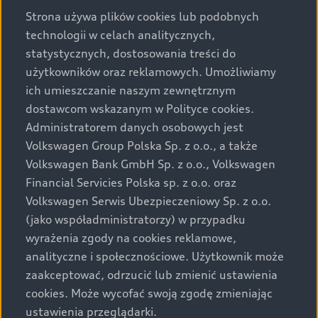
43b ust. 2 pkt 2 lit. a-c Ustawy o prawach konsumenta.
Strona używa plików cookies lub podobnych
technologii w celach analitycznych,
Podane kwoty są rekomendowane i obejmują podatek
statystycznych, dostosowania treści do
VAT (23%), chyba że inaczej zaznaczono.
użytkowników oraz reklamowych. Umożliwiamy
ich umieszczanie naszym zewnętrznym
Audi zastrzega sobie możliwość wprowadzenia zmian w
dostawcom wskazanym w Polityce cookies.
prezentowanych wersjach. Przedstawione detale
wyposażenia mogą różnić się od specyfikacji
Administratorem danych osobowych jest
przewidzianej na rynek polski. Zamieszczone zdjęcia
Volkswagen Group Polska Sp. z o.o., a także
mogą przedstawiać wyposażenie opcjonalne, dostępne
Volkswagen Bank GmbH Sp. z o.o., Volkswagen
za dopłatą. Wiążące ustalenie ceny, wyposażenia i
Financial Servicies Polska sp. z o.o. oraz
specyfikacji pojazdu następują w umowie sprzedaży, a
Volkswagen Serwis Ubezpieczeniowy Sp. z o.o.
określenie parametrów technicznych zawiera
(jako współadministratorzy) w przypadku
świadectwo homologacji typu pojazdu. Zastrzegamy
wyrażenia zgody na cookies reklamowe,
sobie prawo do zmian i pomyłek. Wszelkie informacje
analityczne i społecznościowe. Użytkownik może
prezentowane na stronie są aktualne na dzień ich
zaakceptować, odrzucić lub zmienić ustawienia
zamieszczania. W celu uzyskania najnowszych
cookies. Może wycofać swoją zgodę zmieniając
informacji prosimy kontaktować się z Partnerem Marki
ustawienia przeglądarki.
Audi.