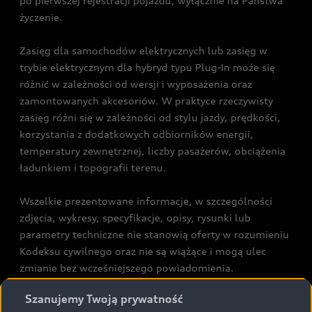
po pierwszej rejestracji pojazdu, wyłącznie na Państwa
życzenie.
Zasięg dla samochodów elektrycznych lub zasięg w
trybie elektrycznym dla hybryd typu Plug-In może się
różnić w zależności od wersji i wyposażenia oraz
zamontowanych akcesoriów. W praktyce rzeczywisty
zasięg różni się w zależności od stylu jazdy, prędkości,
korzystania z dodatkowych odbiorników energii,
temperatury zewnętrznej, liczby pasażerów, obciążenia
ładunkiem i topografii terenu.
Wszelkie prezentowane informacje, w szczególności
zdjęcia, wykresy, specyfikacje, opisy, rysunki lub
parametry techniczne nie stanowią oferty w rozumieniu
Kodeksu cywilnego oraz nie są wiążące i mogą ulec
zmianie bez wcześniejszego powiadomienia.
Prezentowane informacje nie stanowią zapewnienia w
Szanujemy Twoją prywatność
rozumieniu art. 5561§2 Kodeksu cywilnego oraz art.