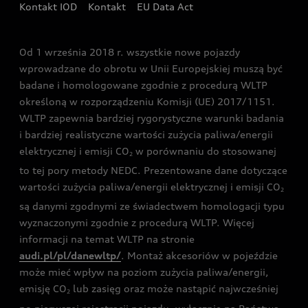
Kontakt IOD
Kontakt
EU Data Act
Audi driving experience
Od 1 września 2018 r. wszystkie nowe pojazdy
Audi exclusive
wprowadzane do obrotu w Unii Europejskiej muszą być
badane i homologowane zgodnie z procedurą WLTP
określoną w rozporządzeniu Komisji (UE) 2017/1151.
WLTP zapewnia bardziej rygorystyczne warunki badania
i bardziej realistyczne wartości zużycia paliwa/energii
elektrycznej i emisji CO
w porównaniu do stosowanej
2
to tej pory metody NEDC. Prezentowane dane dotyczące
wartości zużycia paliwa/energii elektrycznej i emisji CO
2
są danymi zgodnymi ze świadectwem homologacji typu
wyznaczonymi zgodnie z procedurą WLTP. Więcej
informacji na temat WLTP na stronie
audi.pl/pl/danewltp/
. Montaż akcesoriów w pojeździe
może mieć wpływ na poziom zużycia paliwa/energii,
emisję CO
lub zasięg oraz może nastąpić najwcześniej
2