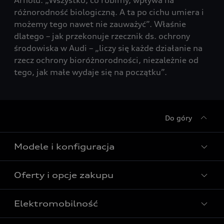
Arnold. „Wszystko, co robimy, wpływa na
różnorodność biologiczną. A ta po cichu umiera i
możemy tego nawet nie zauważyć”. Właśnie
dlatego – jak przekonuje rzecznik ds. ochrony
środowiska w Audi – „liczy się każde działanie na
rzecz ochrony bioróżnorodności, niezależnie od
tego, jak małe wydaje się na początku”.
Do góry
Modele i konfiguracja
Oferty i opcje zakupu
Wszystkie modele Audi
Modele elektryczne Audi
Elektromobilność
Gotowe do odbioru
Modele Audi plug-in hybrid