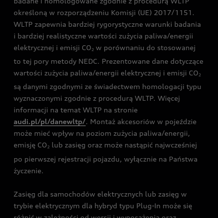
badane i homologowane zgodnie z procedurą WLTP
określoną w rozporządzeniu Komisji (UE) 2017/1151.
WLTP zapewnia bardziej rygorystyczne warunki badania
i bardziej realistyczne wartości zużycia paliwa/energii
elektrycznej i emisji CO
w porównaniu do stosowanej
2
to tej pory metody NEDC. Prezentowane dane dotyczące
wartości zużycia paliwa/energii elektrycznej i emisji CO
2
są danymi zgodnymi ze świadectwem homologacji typu
wyznaczonymi zgodnie z procedurą WLTP. Więcej
informacji na temat WLTP na stronie
audi.pl/pl/danewltp/
. Montaż akcesoriów w pojeździe
może mieć wpływ na poziom zużycia paliwa/energii,
emisję CO
lub zasięg oraz może nastąpić najwcześniej
2
po pierwszej rejestracji pojazdu, wyłącznie na Państwa
życzenie.
Zasięg dla samochodów elektrycznych lub zasięg w
trybie elektrycznym dla hybryd typu Plug-In może się
różnić w zależności od wersji i wyposażenia oraz