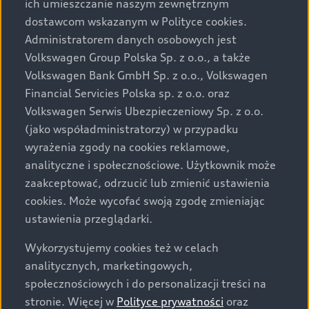
ich umieszczanie naszym zewnętrznym
Audi zastrzega sobie możliwość wprowadzenia zmian w
dostawcom wskazanym w Polityce cookies.
prezentowanych wersjach. Przedstawione detale
wyposażenia mogą różnić się od specyfikacji
Administratorem danych osobowych jest
przewidzianej na rynek polski. Zamieszczone zdjęcia
Volkswagen Group Polska Sp. z o.o., a także
mogą przedstawiać wyposażenie opcjonalne, dostępne
Volkswagen Bank GmbH Sp. z o.o., Volkswagen
za dopłatą. Wiążące ustalenie ceny, wyposażenia i
Financial Servicies Polska sp. z o.o. oraz
specyfikacji pojazdu następują w umowie sprzedaży, a
Volkswagen Serwis Ubezpieczeniowy Sp. z o.o.
określenie parametrów technicznych zawiera
(jako współadministratorzy) w przypadku
świadectwo homologacji typu pojazdu. Zastrzegamy
wyrażenia zgody na cookies reklamowe,
sobie prawo do zmian i pomyłek. Wszelkie informacje
analityczne i społecznościowe. Użytkownik może
prezentowane na stronie są aktualne na dzień ich
zaakceptować, odrzucić lub zmienić ustawienia
zamieszczania. W celu uzyskania najnowszych
cookies. Może wycofać swoją zgodę zmieniając
informacji prosimy kontaktować się z Partnerem Marki
ustawienia przeglądarki.
Audi.
Wykorzystujemy cookies też w celach
Wszystkie produkowane obecnie samochody marki Audi
analitycznych, marketingowych,
są wykonywane z materiałów spełniających pod
społecznościowych i do personalizacji treści na
względem możliwości odzysku i recyklingu wymagania
stronie. Więcej w
Polityce prywatności
oraz
określone w normie ISO 22628 i są zgodne z