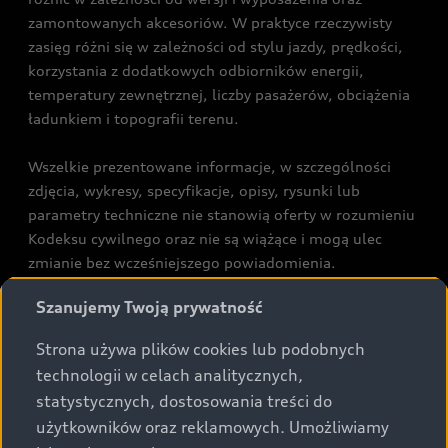
zamontowanych akcesoriów. W praktyce rzeczywisty
zasięg różni się w zależności od stylu jazdy, prędkości,
korzystania z dodatkowych odbiorników energii,
temperatury zewnętrznej, liczby pasażerów, obciążenia
ładunkiem i topografii terenu.
Wszelkie prezentowane informacje, w szczególności
zdjęcia, wykresy, specyfikacje, opisy, rysunki lub
parametry techniczne nie stanowią oferty w rozumieniu
Kodeksu cywilnego oraz nie są wiążące i mogą ulec
zmianie bez wcześniejszego powiadomienia.
Prezentowane informacje nie stanowią zapewnienia w
Szanujemy Twoją prywatność
rozumieniu art. 5561§2 Kodeksu cywilnego oraz art.
43b ust. 2 pkt 2 lit. a-c Ustawy o prawach konsumenta.
Strona używa plików cookies lub podobnych
technologii w celach analitycznych,
Podane kwoty są rekomendowane i obejmują podatek
statystycznych, dostosowania treści do
VAT (23%), chyba że inaczej zaznaczono.
użytkowników oraz reklamowych. Umożliwiamy