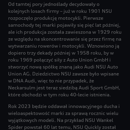
Od tamtej pory jednoślady decydowały o
kolejnych losach firmy – już w roku 1901 NSU
rozpoczęło produkcję motocykli. Pierwsze
samochody tej marki pojawiły się pięć lat później,
ale ich produkcja została zawieszona w 1929 roku
ze względu na skoncentrowanie się przez firmę na
wytwarzaniu rowerów i motocykli. Wznowiono ją
dopiero trzy dekady później w 1958 roku, by w
roku 1969 połączyć siły z Auto Union GmbH i
stworzyć nową spółkę znaną jako Audi NSU Auto
Union AG. Dziedzictwo NSU zawsze było wpisane
w DNA Audi, więc to nie przypadek, że
Neckarsulm jest teraz siedzibą Audi Sport GmbH,
które obchodzi w tym roku 40-lecie istnienia.
Rok 2023 będzie oddawał innowacyjnego ducha i
wieloaspektowość marki za sprawą rocznic wielu
wyjątkowych modeli. Na przykład NSU Wankel
Spider powstał 60 lat temu, NSU Quickly został