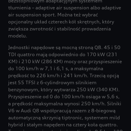
bezstopniowym adaptacyjnym systemem
tłumienia – adaptive air suspension albo adaptive
air suspension sport. Można też wybrać
opcjonalny układ czterech kół skrętnych, który
zwiększa zwrotność i stabilność prowadzenia
modelu.
Jednostki napędowe są mocną stroną Q8. 45 i 50
TDI quattro mają odpowiednio do 170 kW (231
KM) i 210 kW (286 KM) mocy oraz przyspieszenie
do 100 km/h w 7,1 i 6,1 s, a maksymalna
prędkość to 226 km/h i 241 km/h. Trzecią opcją
jest 55 TFSI z 6-cylindrowym silnikiem
benzynowym, który wytwarza 250 kW (340 KM).
Przyspieszenie od 0 do 100 km/h osiąga w 5,6 s,
a prędkość maksymalna wynosi 250 km/h. Silniki
V6 w Audi Q8 współpracują razem z 8-biegową
automatyczną skrzynią tiptronic, systemem mild
hybrid i stałym napędem na cztery koła quattro.