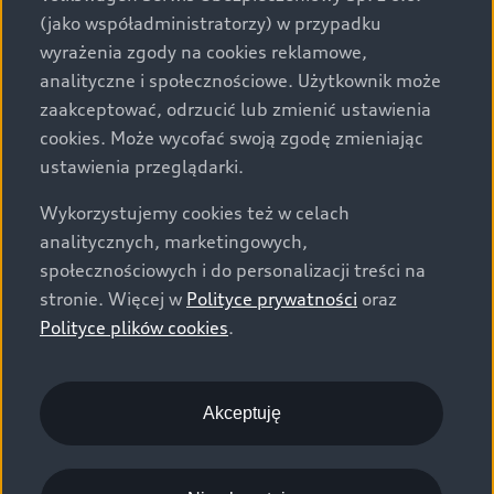
określenie parametrów technicznych zawiera
(jako współadministratorzy) w przypadku
świadectwo homologacji typu pojazdu. Zastrzegamy
wyrażenia zgody na cookies reklamowe,
sobie prawo do zmian i pomyłek. Wszelkie informacje
analityczne i społecznościowe. Użytkownik może
prezentowane na stronie są aktualne na dzień ich
zaakceptować, odrzucić lub zmienić ustawienia
zamieszczania. W celu uzyskania najnowszych
cookies. Może wycofać swoją zgodę zmieniając
informacji prosimy kontaktować się z Partnerem Marki
ustawienia przeglądarki.
Audi.
Wykorzystujemy cookies też w celach
Wszystkie produkowane obecnie samochody marki Audi
analitycznych, marketingowych,
są wykonywane z materiałów spełniających pod
społecznościowych i do personalizacji treści na
względem możliwości odzysku i recyklingu wymagania
stronie. Więcej w
Polityce prywatności
oraz
określone w normie ISO 22628 i są zgodne z
Polityce plików cookies
.
europejskimi świadectwami homologacji wydanymi wg
dyrektywy 2005/64/WE. Volkswagen Group Polska sp. z
o.o. podlega obowiązkowi zapewnienia wszystkim
użytkownikom samochodów marki Volkswagen sieci
Akceptuję
odbioru pojazdów po wycofaniu ich z eksploatacji,
zgodnie z wymaganiami ustawy z 20 stycznia 2005 r. o
recyklingu pojazdów wycofanych z eksploatacji. Więcej