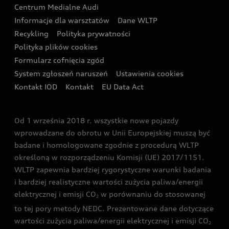
Audi i Muzeum Sztuki Nowoczesnej w Warszawie
Centrum Medialne Audi
Zasięg
Katalog online akcesoriów
Oferta dla klientów prywatnych
Informacje dla warsztatów
Dane WLTP
Audi driving experience
Ładowanie
Recykling
Polityka prywatności
Kalkulator rat
Audi quattro Cup
Polityka plików cookies
Formularz cofnięcia zgód
Ubezpieczenie
Audi i Puchar Świata w Skokach Narciarskich w
System zgłoszeń naruszeń
Ustawienia cookies
Zakopanem
Świat Audi RS
Kontakt IOD
Kontakt
EU Data Act
Audi driving experience
Od 1 września 2018 r. wszystkie nowe pojazdy
Audi exclusive
wprowadzane do obrotu w Unii Europejskiej muszą być
badane i homologowane zgodnie z procedurą WLTP
określoną w rozporządzeniu Komisji (UE) 2017/1151.
WLTP zapewnia bardziej rygorystyczne warunki badania
i bardziej realistyczne wartości zużycia paliwa/energii
elektrycznej i emisji CO
w porównaniu do stosowanej
2
to tej pory metody NEDC. Prezentowane dane dotyczące
wartości zużycia paliwa/energii elektrycznej i emisji CO
2