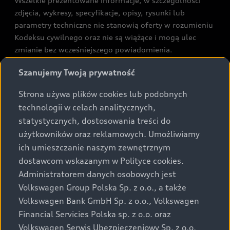
Wszelkie prezentowane informacje, w szczególności
zdjęcia, wykresy, specyfikacje, opisy, rysunki lub
parametry techniczne nie stanowią oferty w rozumieniu
Kodeksu cywilnego oraz nie są wiążące i mogą ulec
zmianie bez wcześniejszego powiadomienia.
Prezentowane informacje nie stanowią zapewnienia w
Szanujemy Twoją prywatność
rozumieniu art. 5561§2 Kodeksu cywilnego oraz art.
43b ust. 2 pkt 2 lit. a-c Ustawy o prawach konsumenta.
Strona używa plików cookies lub podobnych
technologii w celach analitycznych,
Podane kwoty są rekomendowane i obejmują podatek
statystycznych, dostosowania treści do
VAT (23%), chyba że inaczej zaznaczono.
użytkowników oraz reklamowych. Umożliwiamy
ich umieszczanie naszym zewnętrznym
Audi zastrzega sobie możliwość wprowadzenia zmian w
dostawcom wskazanym w Polityce cookies.
prezentowanych wersjach. Przedstawione detale
wyposażenia mogą różnić się od specyfikacji
Administratorem danych osobowych jest
przewidzianej na rynek polski. Zamieszczone zdjęcia
Volkswagen Group Polska Sp. z o.o., a także
mogą przedstawiać wyposażenie opcjonalne, dostępne
Volkswagen Bank GmbH Sp. z o.o., Volkswagen
za dopłatą. Wiążące ustalenie ceny, wyposażenia i
Financial Servicies Polska sp. z o.o. oraz
specyfikacji pojazdu następują w umowie sprzedaży, a
Volkswagen Serwis Ubezpieczeniowy Sp. z o.o.