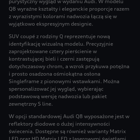
purystyczny wygląd w wydaniu Audi. W modelu
Q8 wyraźne kształty i eleganckie proporcje razem
z wyrazistymi kolorami nadwozia łączą się w
wyjątkowo ekspresyjnym designie.
SUV coupé z rodziny Q reprezentuje nową
identyfikację wizualną modelu. Precyzyjnie
zaprojektowane cztery pierścienie w
kontrastującej bieli i czerni zastępują
dotychczasowy chrom, a wzrok przykuwa potężna
i prosto osadzona ośmiokątna osłona
Singleframe z pionowymi wstawkami. Można
spersonalizować jej wygląd, wybierając
podstawową wersję nadwozia lub pakiet
zewnętrzny S line.
W opcji standardowej Audi Q8 wyposażone jest w
reflektory diodowe o dużej intensywności
świecenia. Dostępne są również warianty Matrix
LED oraz HD Matrix LED z laserowymi światłami