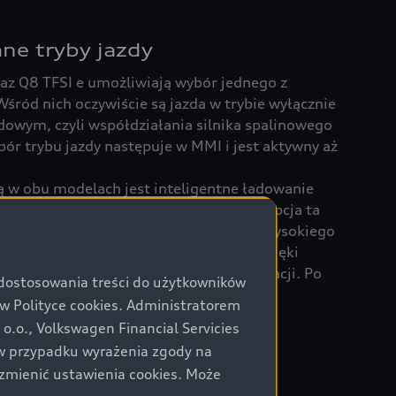
ne tryby jazdy
az Q8 TFSI e umożliwiają wybór jednego z
Wśród nich oczywiście są jazda w trybie wyłącznie
dowym, czyli współdziałania silnika spalinowego
ór trybu jazdy następuje w MMI i jest aktywny aż
w obu modelach jest inteligentne ładowanie
adowania powyżej prędkości 65 km/h. Opcja ta
zowanie wydajności oraz zapewnienie wysokiego
lnie w korkach w trybie elektrycznym dzięki
owania akumulatora wyłącznie rekuperacji. Po
 dostosowania treści do użytkowników
 75% tryb ładowania wyłącza się w celu
Polityce cookies. Administratorem
ci.
.o., Volkswagen Financial Servicies
) w przypadku wyrażenia zgody na
zmienić ustawienia cookies. Może