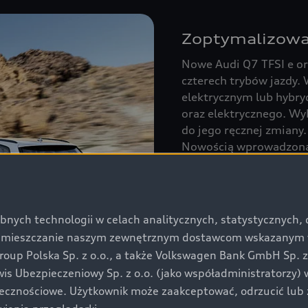
Zoptymalizowa
Nowe Audi Q7 TFSI e or
czterech trybów jazdy. 
elektrycznym lub hybry
oraz elektrycznego. Wyb
do jego ręcznej zmiany.
Nowością wprowadzoną 
akumulatora w trybie ł
pozwala na zmaksymali
komfortu jazdy szczegó
wykorzystywaniu do ład
bnych technologii w celach analitycznych, statystycznych,
osiągnięciu pojemności
umieszczanie naszym zewnętrznym dostawcom wskazanym w 
zwiększenia efektywnoś
up Polska Sp. z o.o., a także Volkswagen Bank GmbH Sp. z o
rwis Ubezpieczeniowy Sp. z o.o. (jako współadministratorzy
łecznościowe. Użytkownik może zaakceptować, odrzucić lub 