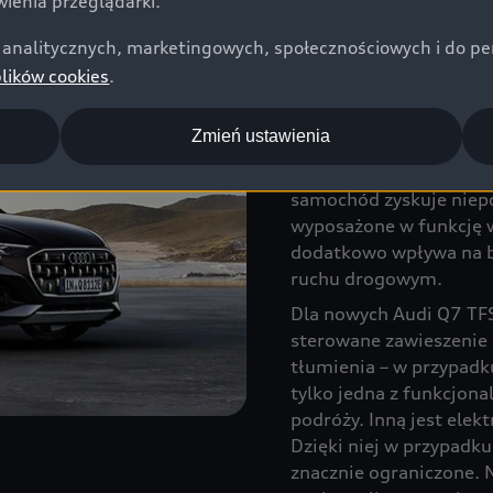
ienia przeglądarki.
Nowoczesne oś
analitycznych, marketingowych, społecznościowych i do perso
Innowacyjne jest równi
plików cookies
.
Opcjonalnie dostępne r
Audi imponują dwukrot
Zmień ustawienia
możemy wybrać jedną z 
HD Matrix LED oraz cyf
samochód zyskuje niepo
wyposażone w funkcję w
dodatkowo wpływa na b
ruchu drogowym.
Dla nowych Audi Q7 TFSI
sterowane zawieszenie
tłumienia – w przypadku
tylko jedna z funkcjon
podróży. Inną jest elek
Dzięki niej w przypadk
znacznie ograniczone. 