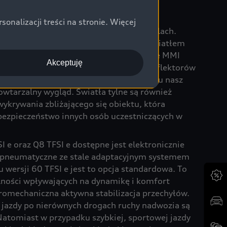
wietlenie
nalizacji treści na stronie. Więcej
eż oświetlenie zastosowane w obu modelach.
eflektory HD Matrix LED z laserowym światłem
nie zwiększonym zasięgiem. W systemie MMI
Akceptuję
czterech par sygnatur świetlnych dla reflektorów
rowych świateł tylnych OLED. Dzięki temu nasz
wtarzalny wygląd. Światła tylne są również
ykrywania zbliżającego się obiektu, która
ezpieczeństwo innych osób uczestniczących w
 e oraz Q8 TFSI e dostępne jest elektronicznie
 pneumatyczne ze stale adaptacyjnym systemem
 wersji 60 TFSI e jest to opcja standardowa. To
alności wpływających na dynamikę i komfort
tromechaniczna aktywna stabilizacja przechyłów.
u jazdy po nierównych drogach ruchy nadwozia są
Natomiast w przypadku szybkiej, sportowej jazdy