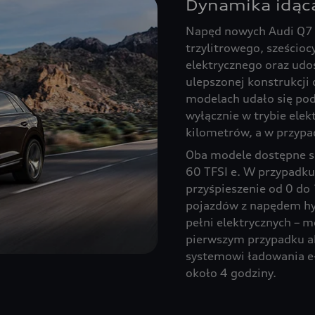
Dynamika idąca
Napęd nowych Audi Q7 T
trzylitrowego, sześcio
elektrycznego oraz udo
ulepszonej konstrukcji
modelach udało się po
wyłącznie w trybie ele
kilometrów, a w przypa
Oba modele dostępne są
60 TFSI e. W przypadku
przyśpieszenie od 0 do
pojazdów z napędem hy
pełni elektrycznych – 
pierwszym przypadku ak
systemowi ładowania e
około 4 godziny.