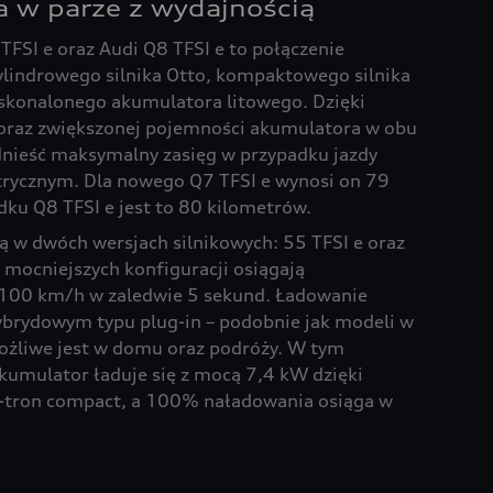
 w parze z wydajnością
FSI e oraz Audi Q8 TFSI e to połączenie
cylindrowego silnika Otto, kompaktowego silnika
skonalonego akumulatora litowego. Dzięki
 oraz zwiększonej pojemności akumulatora w obu
dnieść maksymalny zasięg w przypadku jazdy
ktrycznym. Dla nowego Q7 TFSI e wynosi on 79
dku Q8 TFSI e jest to 80 kilometrów.
 w dwóch wersjach silnikowych: 55 TFSI e oraz
 mocniejszych konfiguracji osiągają
 100 km/h w zaledwie 5 sekund. Ładowanie
brydowym typu plug-in – podobnie jak modeli w
możliwe jest w domu oraz podróży. W tym
umulator ładuje się z mocą 7,4 kW dzięki
-tron compact, a 100% naładowania osiąga w