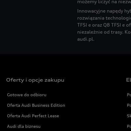
możemy liczyć na niezw
Innowacyjne napędy hyb
rozwiązania technologi
TFSI e oraz Q8 TFSI e o
niezależnie od trasy. K
audi.pl.
Oferty i opcje zakupu
E
Gotowe do odbioru
P
Oferta Audi Business Edition
P
Oferta Audi Perfect Lease
S
Audi dla biznesu
P