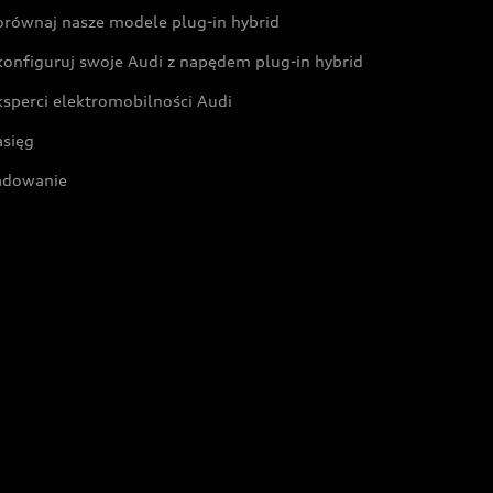
orównaj nasze modele plug-in hybrid
konfiguruj swoje Audi z napędem plug-in hybrid
ksperci elektromobilności Audi
asięg
adowanie