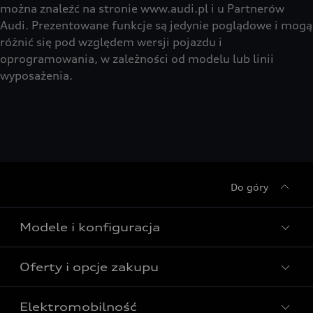
można znaleźć na stronie www.audi.pl i u Partnerów
Audi. Prezentowane funkcje są jedynie poglądowe i mogą
różnić się pod względem wersji pojazdu i
oprogramowania, w zależności od modelu lub linii
wyposażenia.
Do góry
Modele i konfiguracja
Oferty i opcje zakupu
Wszystkie modele Audi
Modele elektryczne Audi
Elektromobilność
Gotowe do odbioru