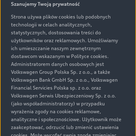
Szanujemy Twoją prywatność
rozumieniu art. 5561§2 Kodeksu cywilnego oraz art.
43b ust. 2 pkt 2 lit. a-c Ustawy o prawach konsumenta.
Strona używa plików cookies lub podobnych
technologii w celach analitycznych,
Podane kwoty są rekomendowane i obejmują podatek
statystycznych, dostosowania treści do
VAT (23%), chyba że inaczej zaznaczono.
użytkowników oraz reklamowych. Umożliwiamy
ich umieszczanie naszym zewnętrznym
Audi zastrzega sobie możliwość wprowadzenia zmian w
dostawcom wskazanym w Polityce cookies.
prezentowanych wersjach. Przedstawione detale
wyposażenia mogą różnić się od specyfikacji
Administratorem danych osobowych jest
przewidzianej na rynek polski. Zamieszczone zdjęcia
Volkswagen Group Polska Sp. z o.o., a także
mogą przedstawiać wyposażenie opcjonalne, dostępne
Volkswagen Bank GmbH Sp. z o.o., Volkswagen
za dopłatą. Wiążące ustalenie ceny, wyposażenia i
Financial Servicies Polska sp. z o.o. oraz
specyfikacji pojazdu następują w umowie sprzedaży, a
Volkswagen Serwis Ubezpieczeniowy Sp. z o.o.
określenie parametrów technicznych zawiera
(jako współadministratorzy) w przypadku
świadectwo homologacji typu pojazdu. Zastrzegamy
wyrażenia zgody na cookies reklamowe,
sobie prawo do zmian i pomyłek. Wszelkie informacje
analityczne i społecznościowe. Użytkownik może
prezentowane na stronie są aktualne na dzień ich
zaakceptować, odrzucić lub zmienić ustawienia
zamieszczania. W celu uzyskania najnowszych
cookies. Może wycofać swoją zgodę zmieniając