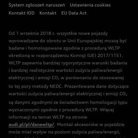
Audi i Puchar Świata w Skokach Narciarskich w
System zgłoszeń naruszeń
Ustawienia cookies
Zakopanem
Świat Audi RS
Kontakt IOD
Kontakt
EU Data Act
Audi driving experience
Od 1 września 2018 r. wszystkie nowe pojazdy
Audi exclusive
wprowadzane do obrotu w Unii Europejskiej muszą być
badane i homologowane zgodnie z procedurą WLTP
określoną w rozporządzeniu Komisji (UE) 2017/1151.
WLTP zapewnia bardziej rygorystyczne warunki badania
i bardziej realistyczne wartości zużycia paliwa/energii
elektrycznej i emisji CO
w porównaniu do stosowanej
2
to tej pory metody NEDC. Prezentowane dane dotyczące
wartości zużycia paliwa/energii elektrycznej i emisji CO
2
są danymi zgodnymi ze świadectwem homologacji typu
wyznaczonymi zgodnie z procedurą WLTP. Więcej
informacji na temat WLTP na stronie
audi.pl/pl/danewltp/
. Montaż akcesoriów w pojeździe
może mieć wpływ na poziom zużycia paliwa/energii,