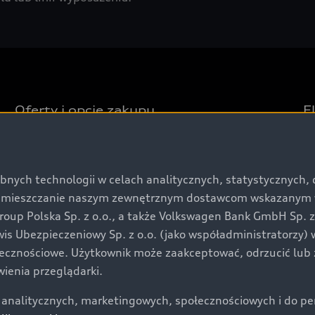
Oferty i opcje zakupu
E
Gotowe do odbioru
P
Oferta Audi Business Edition
P
bnych technologii w celach analitycznych, statystycznych,
Oferta Audi Perfect Lease
S
umieszczanie naszym zewnętrznym dostawcom wskazanym w 
up Polska Sp. z o.o., a także Volkswagen Bank GmbH Sp. z o
Audi dla biznesu
P
rwis Ubezpieczeniowy Sp. z o.o. (jako współadministratorzy
Samochody używane Audi Select :plus
P
łecznościowe. Użytkownik może zaakceptować, odrzucić lub 
ienia przeglądarki.
Dostępne samochody nowe
S
Dostępne samochody używane
E
analitycznych, marketingowych, społecznościowych i do perso