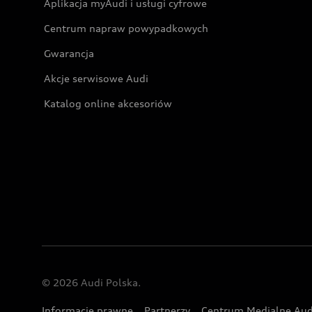
Aplikacja myAudi i usługi cyfrowe
Centrum napraw powypadkowych
Gwarancja
Akcje serwisowe Audi
Katalog online akcesoriów
© 2026 Audi Polska.
Informacje prawne
Partnerzy
Centrum Medialne Aud