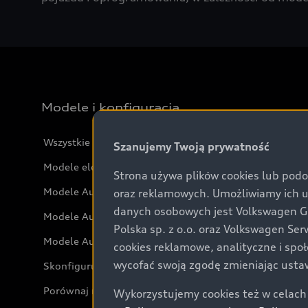
Modele i konfiguracja
Wszystkie modele Audi
Szanujemy Twoją prywatność
Modele elektryczne Audi
Strona używa plików cookies lub podo
Modele Audi plug-in hybrid
oraz reklamowych. Umożliwiamy ich 
danych osobowych jest Volkswagen Gro
Modele Audi SUV
Polska sp. z o.o. oraz Volkswagen Se
Modele Audi RS
cookies reklamowe, analityczne i spo
wycofać swoją zgodę zmieniając ustaw
Skonfiguruj swoje Audi
Porównaj modele Audi
Wykorzystujemy cookies też w celach 