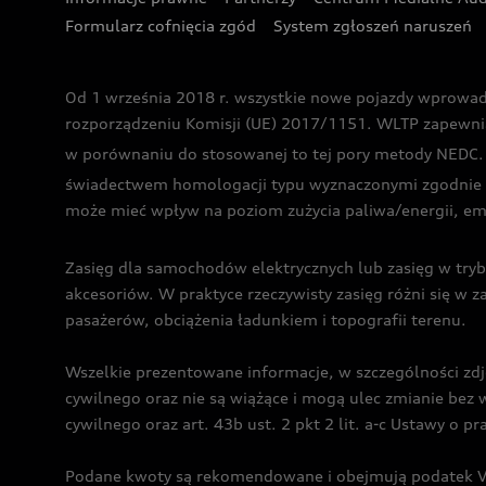
Formularz cofnięcia zgód
System zgłoszeń naruszeń
Od 1 września 2018 r. wszystkie nowe pojazdy wprowa
rozporządzeniu Komisji (UE) 2017/1151. WLTP zapewnia ba
w porównaniu do stosowanej to tej pory metody NEDC. P
świadectwem homologacji typu wyznaczonymi zgodnie z
może mieć wpływ na poziom zużycia paliwa/energii, em
Zasięg dla samochodów elektrycznych lub zasięg w tryb
akcesoriów. W praktyce rzeczywisty zasięg różni się w z
pasażerów, obciążenia ładunkiem i topografii terenu.
Wszelkie prezentowane informacje, w szczególności zdję
cywilnego oraz nie są wiążące i mogą ulec zmianie be
cywilnego oraz art. 43b ust. 2 pkt 2 lit. a-c Ustawy o 
Podane kwoty są rekomendowane i obejmują podatek VA