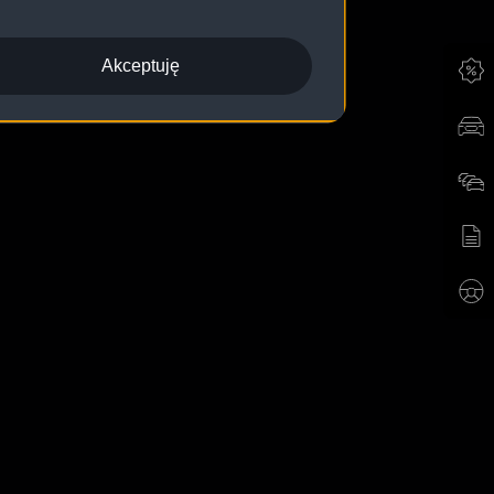
asięg
adowanie
Akceptuję