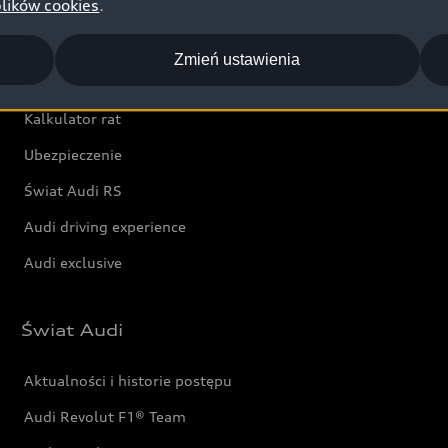
plików cookies
.
Wyszukaj najbliższego Partnera Audi
Z
Oferta dla przedsiębiorców
Ł
Zmień ustawienia
Oferta dla klientów prywatnych
Kalkulator rat
Ubezpieczenie
Świat Audi RS
Audi driving experience
Audi exclusive
Świat Audi
Aktualności i historie postępu
Audi Revolut F1® Team