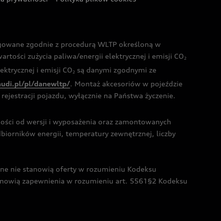
ogowane zgodnie z procedurą WLTP określoną w
rtości zużycia paliwa/energii elektrycznej i emisji CO
2
ktrycznej i emisji CO
są danymi zgodnymi ze
2
audi.pl/pl/danewltp/
. Montaż akcesoriów w pojeździe
rejestracji pojazdu, wyłącznie na Państwa życzenie.
żności od wersji i wyposażenia oraz zamontowanych
dbiorników energii, temperatury zewnętrznej, liczby
czne nie stanowią oferty w rozumieniu Kodeksu
tanowią zapewnienia w rozumieniu art. 5561§2 Kodeksu