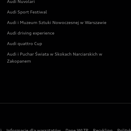
Audi Nuvolari
Audi Sport Festiwal
Audi i Muzeum Sztuki Nowoczesnej w Warszawie
Audi driving experience
Audi quattro Cup
Audi i Puchar Świata w Skokach Narciarskich w
Zakopanem
i
Informacje dla warsztatów
Dane WLTP
Recykling
Polity