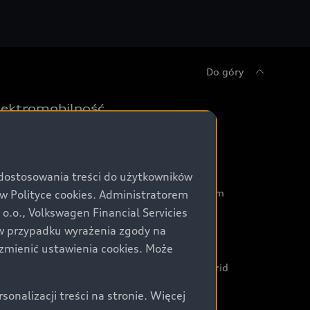
Do góry
lektromobilność
oznaj nasze modele elektryczne
orównaj nasze modele elektryczne
 dostosowania treści do użytkowników
konfiguruj swoje Audi z napędem elektrycznym
Polityce cookies. Administratorem
.o., Volkswagen Financial Servicies
oznaj nasze modele plug-in hybrid
) w przypadku wyrażenia zgody na
orównaj nasze modele plug-in hybrid
zmienić ustawienia cookies. Może
konfiguruj swoje Audi z napędem plug-in hybrid
ksperci elektromobilności Audi
nalizacji treści na stronie. Więcej