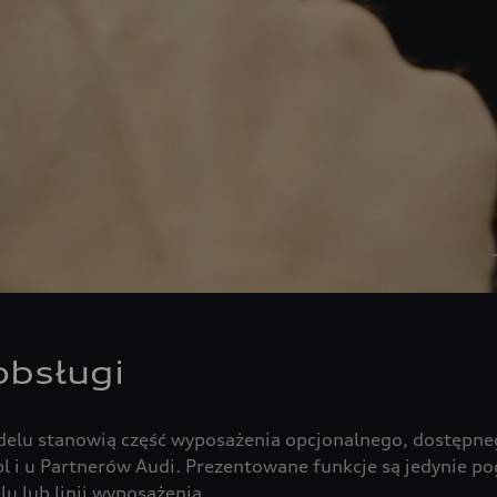
obsługi
delu stanowią część wyposażenia opcjonalnego, dostępneg
l i u Partnerów Audi. Prezentowane funkcje są jedynie p
u lub linii wyposażenia.