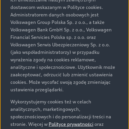
Audi zastrzega sobie możliwość wprowadzenia zmian w
dostawcom wskazanym w Polityce cookies.
prezentowanych wersjach. Przedstawione detale
wyposażenia mogą różnić się od specyfikacji
Administratorem danych osobowych jest
przewidzianej na rynek polski. Zamieszczone zdjęcia
Volkswagen Group Polska Sp. z o.o., a także
mogą przedstawiać wyposażenie opcjonalne, dostępne
Volkswagen Bank GmbH Sp. z o.o., Volkswagen
za dopłatą. Wiążące ustalenie ceny, wyposażenia i
Financial Servicies Polska sp. z o.o. oraz
specyfikacji pojazdu następują w umowie sprzedaży, a
Volkswagen Serwis Ubezpieczeniowy Sp. z o.o.
określenie parametrów technicznych zawiera
(jako współadministratorzy) w przypadku
świadectwo homologacji typu pojazdu. Zastrzegamy
wyrażenia zgody na cookies reklamowe,
sobie prawo do zmian i pomyłek. Wszelkie informacje
analityczne i społecznościowe. Użytkownik może
prezentowane na stronie są aktualne na dzień ich
zaakceptować, odrzucić lub zmienić ustawienia
zamieszczania. W celu uzyskania najnowszych
cookies. Może wycofać swoją zgodę zmieniając
informacji prosimy kontaktować się z Partnerem Marki
ustawienia przeglądarki.
Audi.
Wykorzystujemy cookies też w celach
Wszystkie produkowane obecnie samochody marki Audi
analitycznych, marketingowych,
są wykonywane z materiałów spełniających pod
społecznościowych i do personalizacji treści na
względem możliwości odzysku i recyklingu wymagania
stronie. Więcej w
Polityce prywatności
oraz
określone w normie ISO 22628 i są zgodne z