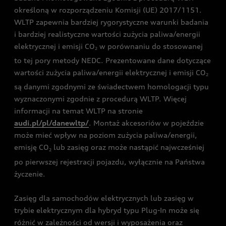
określoną w rozporządzeniu Komisji (UE) 2017/1151.
WLTP zapewnia bardziej rygorystyczne warunki badania
i bardziej realistyczne wartości zużycia paliwa/energii
elektrycznej i emisji CO
w porównaniu do stosowanej
2
to tej pory metody NEDC. Prezentowane dane dotyczące
wartości zużycia paliwa/energii elektrycznej i emisji CO
2
są danymi zgodnymi ze świadectwem homologacji typu
wyznaczonymi zgodnie z procedurą WLTP. Więcej
informacji na temat WLTP na stronie
audi.pl/pl/danewltp/
. Montaż akcesoriów w pojeździe
może mieć wpływ na poziom zużycia paliwa/energii,
emisję CO
lub zasięg oraz może nastąpić najwcześniej
2
po pierwszej rejestracji pojazdu, wyłącznie na Państwa
życzenie.
Zasięg dla samochodów elektrycznych lub zasięg w
trybie elektrycznym dla hybryd typu Plug-In może się
różnić w zależności od wersji i wyposażenia oraz