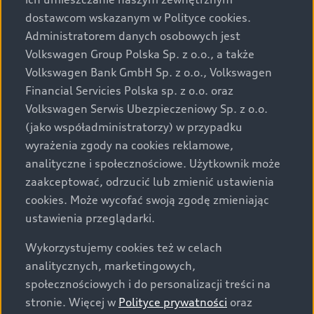
Audi zastrzega sobie możliwość wprowadzenia zmian w
dostawcom wskazanym w Polityce cookies.
prezentowanych wersjach. Przedstawione detale
wyposażenia mogą różnić się od specyfikacji
Administratorem danych osobowych jest
przewidzianej na rynek polski. Zamieszczone zdjęcia
Volkswagen Group Polska Sp. z o.o., a także
mogą przedstawiać wyposażenie opcjonalne, dostępne
Volkswagen Bank GmbH Sp. z o.o., Volkswagen
za dopłatą. Wiążące ustalenie ceny, wyposażenia i
Financial Servicies Polska sp. z o.o. oraz
specyfikacji pojazdu następują w umowie sprzedaży, a
Volkswagen Serwis Ubezpieczeniowy Sp. z o.o.
określenie parametrów technicznych zawiera
(jako współadministratorzy) w przypadku
świadectwo homologacji typu pojazdu. Zastrzegamy
wyrażenia zgody na cookies reklamowe,
sobie prawo do zmian i pomyłek. Wszelkie informacje
analityczne i społecznościowe. Użytkownik może
prezentowane na stronie są aktualne na dzień ich
zaakceptować, odrzucić lub zmienić ustawienia
zamieszczania. W celu uzyskania najnowszych
cookies. Może wycofać swoją zgodę zmieniając
informacji prosimy kontaktować się z Partnerem Marki
ustawienia przeglądarki.
Audi.
Wykorzystujemy cookies też w celach
Wszystkie produkowane obecnie samochody marki Audi
analitycznych, marketingowych,
są wykonywane z materiałów spełniających pod
społecznościowych i do personalizacji treści na
względem możliwości odzysku i recyklingu wymagania
stronie. Więcej w
Polityce prywatności
oraz
określone w normie ISO 22628 i są zgodne z