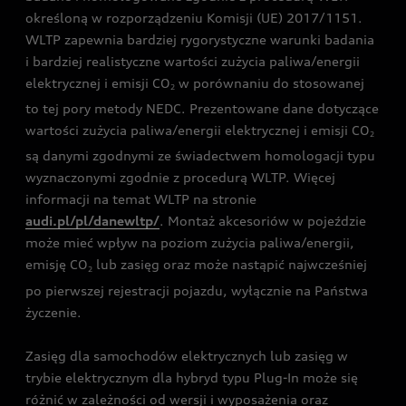
określoną w rozporządzeniu Komisji (UE) 2017/1151.
WLTP zapewnia bardziej rygorystyczne warunki badania
i bardziej realistyczne wartości zużycia paliwa/energii
elektrycznej i emisji CO
w porównaniu do stosowanej
2
to tej pory metody NEDC. Prezentowane dane dotyczące
wartości zużycia paliwa/energii elektrycznej i emisji CO
2
są danymi zgodnymi ze świadectwem homologacji typu
wyznaczonymi zgodnie z procedurą WLTP. Więcej
informacji na temat WLTP na stronie
audi.pl/pl/danewltp/
. Montaż akcesoriów w pojeździe
może mieć wpływ na poziom zużycia paliwa/energii,
emisję CO
lub zasięg oraz może nastąpić najwcześniej
2
po pierwszej rejestracji pojazdu, wyłącznie na Państwa
życzenie.
Zasięg dla samochodów elektrycznych lub zasięg w
trybie elektrycznym dla hybryd typu Plug-In może się
różnić w zależności od wersji i wyposażenia oraz