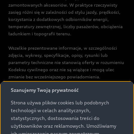
zamontowanych akcesoriów. W praktyce rzeczywisty
zasięg różni się w zależności od stylu jazdy, prędkości,
korzystania z dodatkowych odbiorników energii,
temperatury zewnętrznej, liczby pasażerów, obciążenia
ładunkiem i topografii terenu.
Wszelkie prezentowane informacje, w szczególności
zdjęcia, wykresy, specyfikacje, opisy, rysunki lub
parametry techniczne nie stanowią oferty w rozumieniu
Kodeksu cywilnego oraz nie są wiążące i mogą ulec
zmianie bez wcześniejszego powiadomienia.
Prezentowane informacje nie stanowią zapewnienia w
Szanujemy Twoją prywatność
rozumieniu art. 5561§2 Kodeksu cywilnego oraz art.
43b ust. 2 pkt 2 lit. a-c Ustawy o prawach konsumenta.
Strona używa plików cookies lub podobnych
technologii w celach analitycznych,
Podane kwoty są rekomendowane i obejmują podatek
statystycznych, dostosowania treści do
VAT (23%), chyba że inaczej zaznaczono.
użytkowników oraz reklamowych. Umożliwiamy
ich umieszczanie naszym zewnętrznym