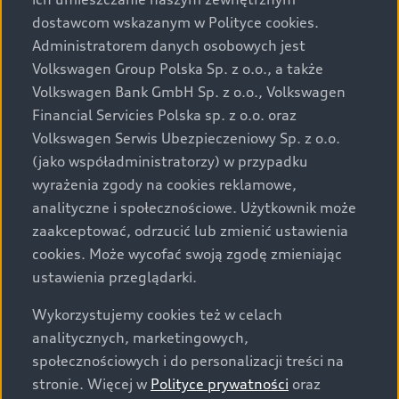
Audi zastrzega sobie możliwość wprowadzenia zmian w
dostawcom wskazanym w Polityce cookies.
prezentowanych wersjach. Przedstawione detale
wyposażenia mogą różnić się od specyfikacji
Administratorem danych osobowych jest
przewidzianej na rynek polski. Zamieszczone zdjęcia
Volkswagen Group Polska Sp. z o.o., a także
mogą przedstawiać wyposażenie opcjonalne, dostępne
Volkswagen Bank GmbH Sp. z o.o., Volkswagen
za dopłatą. Wiążące ustalenie ceny, wyposażenia i
Financial Servicies Polska sp. z o.o. oraz
specyfikacji pojazdu następują w umowie sprzedaży, a
Volkswagen Serwis Ubezpieczeniowy Sp. z o.o.
określenie parametrów technicznych zawiera
(jako współadministratorzy) w przypadku
świadectwo homologacji typu pojazdu. Zastrzegamy
wyrażenia zgody na cookies reklamowe,
sobie prawo do zmian i pomyłek. Wszelkie informacje
analityczne i społecznościowe. Użytkownik może
prezentowane na stronie są aktualne na dzień ich
zaakceptować, odrzucić lub zmienić ustawienia
zamieszczania. W celu uzyskania najnowszych
cookies. Może wycofać swoją zgodę zmieniając
informacji prosimy kontaktować się z Partnerem Marki
ustawienia przeglądarki.
Audi.
Wykorzystujemy cookies też w celach
Wszystkie produkowane obecnie samochody marki Audi
analitycznych, marketingowych,
są wykonywane z materiałów spełniających pod
społecznościowych i do personalizacji treści na
względem możliwości odzysku i recyklingu wymagania
stronie. Więcej w
Polityce prywatności
oraz
określone w normie ISO 22628 i są zgodne z