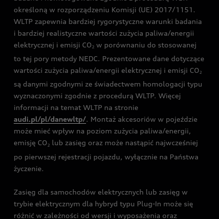
określoną w rozporządzeniu Komisji (UE) 2017/1151.
WLTP zapewnia bardziej rygorystyczne warunki badania
i bardziej realistyczne wartości zużycia paliwa/energii
elektrycznej i emisji CO
w porównaniu do stosowanej
2
to tej pory metody NEDC. Prezentowane dane dotyczące
wartości zużycia paliwa/energii elektrycznej i emisji CO
2
są danymi zgodnymi ze świadectwem homologacji typu
wyznaczonymi zgodnie z procedurą WLTP. Więcej
informacji na temat WLTP na stronie
audi.pl/pl/danewltp/
. Montaż akcesoriów w pojeździe
może mieć wpływ na poziom zużycia paliwa/energii,
emisję CO
lub zasięg oraz może nastąpić najwcześniej
2
po pierwszej rejestracji pojazdu, wyłącznie na Państwa
życzenie.
Zasięg dla samochodów elektrycznych lub zasięg w
trybie elektrycznym dla hybryd typu Plug-In może się
różnić w zależności od wersji i wyposażenia oraz