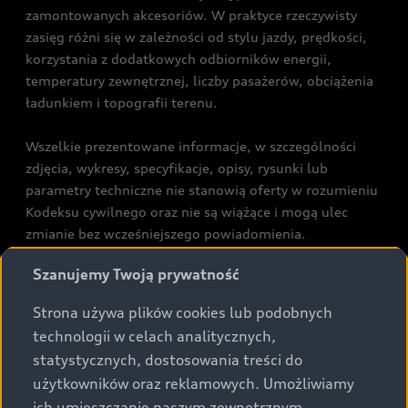
zamontowanych akcesoriów. W praktyce rzeczywisty
zasięg różni się w zależności od stylu jazdy, prędkości,
korzystania z dodatkowych odbiorników energii,
temperatury zewnętrznej, liczby pasażerów, obciążenia
ładunkiem i topografii terenu.
Wszelkie prezentowane informacje, w szczególności
zdjęcia, wykresy, specyfikacje, opisy, rysunki lub
parametry techniczne nie stanowią oferty w rozumieniu
Kodeksu cywilnego oraz nie są wiążące i mogą ulec
zmianie bez wcześniejszego powiadomienia.
Prezentowane informacje nie stanowią zapewnienia w
Szanujemy Twoją prywatność
rozumieniu art. 5561§2 Kodeksu cywilnego oraz art.
43b ust. 2 pkt 2 lit. a-c Ustawy o prawach konsumenta.
Strona używa plików cookies lub podobnych
technologii w celach analitycznych,
Podane kwoty są rekomendowane i obejmują podatek
statystycznych, dostosowania treści do
VAT (23%), chyba że inaczej zaznaczono.
użytkowników oraz reklamowych. Umożliwiamy
ich umieszczanie naszym zewnętrznym