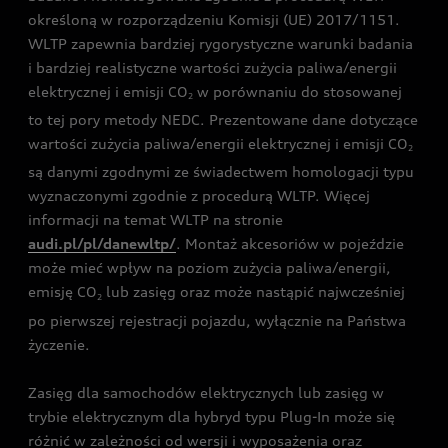
określoną w rozporządzeniu Komisji (UE) 2017/1151.
WLTP zapewnia bardziej rygorystyczne warunki badania
i bardziej realistyczne wartości zużycia paliwa/energii
elektrycznej i emisji CO
w porównaniu do stosowanej
2
to tej pory metody NEDC. Prezentowane dane dotyczące
wartości zużycia paliwa/energii elektrycznej i emisji CO
2
są danymi zgodnymi ze świadectwem homologacji typu
wyznaczonymi zgodnie z procedurą WLTP. Więcej
informacji na temat WLTP na stronie
audi.pl/pl/danewltp/
. Montaż akcesoriów w pojeździe
może mieć wpływ na poziom zużycia paliwa/energii,
emisję CO
lub zasięg oraz może nastąpić najwcześniej
2
po pierwszej rejestracji pojazdu, wyłącznie na Państwa
życzenie.
Zasięg dla samochodów elektrycznych lub zasięg w
trybie elektrycznym dla hybryd typu Plug-In może się
różnić w zależności od wersji i wyposażenia oraz