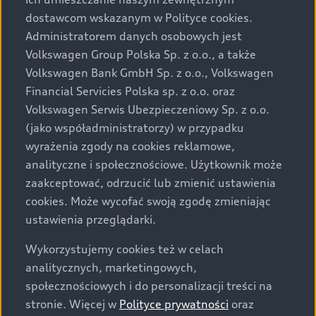
Audi zastrzega sobie możliwość wprowadzenia zmian w
dostawcom wskazanym w Polityce cookies.
prezentowanych wersjach. Przedstawione detale
wyposażenia mogą różnić się od specyfikacji
Administratorem danych osobowych jest
przewidzianej na rynek polski. Zamieszczone zdjęcia
Volkswagen Group Polska Sp. z o.o., a także
mogą przedstawiać wyposażenie opcjonalne, dostępne
Volkswagen Bank GmbH Sp. z o.o., Volkswagen
za dopłatą. Wiążące ustalenie ceny, wyposażenia i
Financial Servicies Polska sp. z o.o. oraz
specyfikacji pojazdu następują w umowie sprzedaży, a
Volkswagen Serwis Ubezpieczeniowy Sp. z o.o.
określenie parametrów technicznych zawiera
(jako współadministratorzy) w przypadku
świadectwo homologacji typu pojazdu. Zastrzegamy
wyrażenia zgody na cookies reklamowe,
sobie prawo do zmian i pomyłek. Wszelkie informacje
analityczne i społecznościowe. Użytkownik może
prezentowane na stronie są aktualne na dzień ich
zaakceptować, odrzucić lub zmienić ustawienia
zamieszczania. W celu uzyskania najnowszych
cookies. Może wycofać swoją zgodę zmieniając
informacji prosimy kontaktować się z Partnerem Marki
ustawienia przeglądarki.
Audi.
Wykorzystujemy cookies też w celach
Wszystkie produkowane obecnie samochody marki Audi
analitycznych, marketingowych,
są wykonywane z materiałów spełniających pod
społecznościowych i do personalizacji treści na
względem możliwości odzysku i recyklingu wymagania
stronie. Więcej w
Polityce prywatności
oraz
określone w normie ISO 22628 i są zgodne z