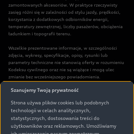
zamontowanych akcesoriów. W praktyce rzeczywisty
zasięg różni się w zależności od stylu jazdy, prędkości,
korzystania z dodatkowych odbiorników energii,
temperatury zewnętrznej, liczby pasażerów, obciążenia
ładunkiem i topografii terenu.
Wszelkie prezentowane informacje, w szczególności
zdjęcia, wykresy, specyfikacje, opisy, rysunki lub
parametry techniczne nie stanowią oferty w rozumieniu
Kodeksu cywilnego oraz nie są wiążące i mogą ulec
zmianie bez wcześniejszego powiadomienia.
Prezentowane informacje nie stanowią zapewnienia w
Szanujemy Twoją prywatność
rozumieniu art. 5561§2 Kodeksu cywilnego oraz art.
43b ust. 2 pkt 2 lit. a-c Ustawy o prawach konsumenta.
Strona używa plików cookies lub podobnych
technologii w celach analitycznych,
Podane kwoty są rekomendowane i obejmują podatek
statystycznych, dostosowania treści do
VAT (23%), chyba że inaczej zaznaczono.
użytkowników oraz reklamowych. Umożliwiamy
ich umieszczanie naszym zewnętrznym