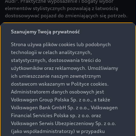
Audi
. Praktyczne wyposażenie i bogaty wybór
elementów stylistycznych pozwalają z łatwością
dostosowywać pojazd do zmieniających się potrzeb.
Szanujemy Twoją prywatność
Strona używa plików cookies lub podobnych
technologii w celach analitycznych,
statystycznych, dostosowania treści do
użytkowników oraz reklamowych. Umożliwiamy
ich umieszczanie naszym zewnętrznym
dostawcom wskazanym w Polityce cookies.
Administratorem danych osobowych jest
Volkswagen Group Polska Sp. z o.o., a także
Volkswagen Bank GmbH Sp. z o.o., Volkswagen
Financial Servicies Polska sp. z o.o. oraz
Pełne dane techniczne i
Volkswagen Serwis Ubezpieczeniowy Sp. z o.o.
dodatkowe informacje
(jako współadministratorzy) w przypadku