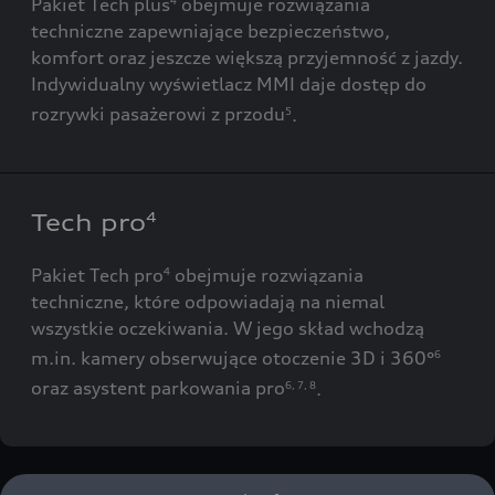
Pakiet Tech plus
obejmuje rozwiązania
4
techniczne zapewniające bezpieczeństwo,
komfort oraz jeszcze większą przyjemność z jazdy.
Indywidualny wyświetlacz MMI daje dostęp do
rozrywki pasażerowi z przodu
.
5
Tech pro
4
Pakiet Tech pro
obejmuje rozwiązania
4
techniczne, które odpowiadają na niemal
wszystkie oczekiwania. W jego skład wchodzą
m.in. kamery obserwujące otoczenie 3D i 360°
6
oraz asystent parkowania pro
.
6
,
7
,
8