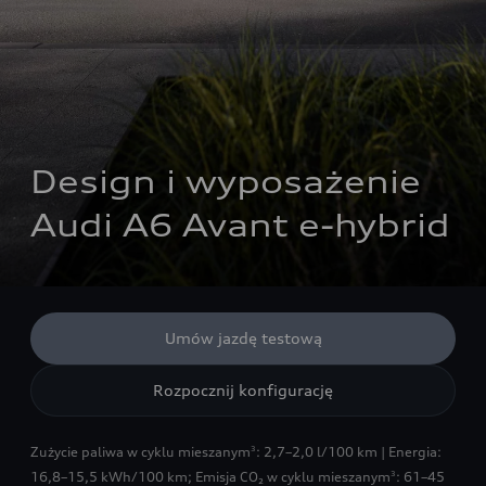
Design i wyposażenie 
Audi A6 Avant e-hybrid
Umów jazdę testową
Rozpocznij konfigurację
Zużycie paliwa w cyklu mieszanym
: 2,7–2,0 l/100 km | Energia:
3
16,8–15,5 kWh/100 km
;
Emisja CO₂ w cyklu mieszanym
: 61–45
3