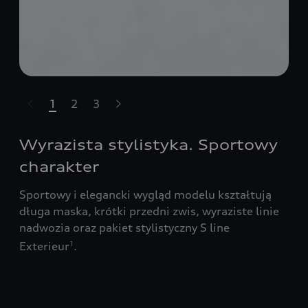
1
2
3
Pomiń karuzelę
Wyrazista stylistyka. Sportowy
charakter
Sportowy i elegancki wygląd modelu kształtują
długa maska, krótki przedni zwis, wyraziste linie
nadwozia oraz pakiet stylistyczny S line
Exterieur
.
1