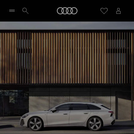
A6 Avant e-hybrid
Audi
Design i wyposażenie
Zapytaj o indywidualną ofertę
Wybierz Twojego Partnera Audi