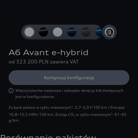
Slide 1 of 4: Widok z przodu 3/4
A6 Avant e-hybrid
od 323 200 PLN
zawiera VAT
Kontynuuj konfigurację
Więcej kolorów nadwozia i rodzajów obręczy kół dostępnych
jest w konfiguratorze.
Zużycie paliwa w cyklu mieszanym
: 2,7–2,0 l/100 km | Energia:
3
16,8–15,5 kWh/100 km
;
Emisja CO₂ w cyklu mieszanym
: 61–45
3
g/km
Porównanie pakietów