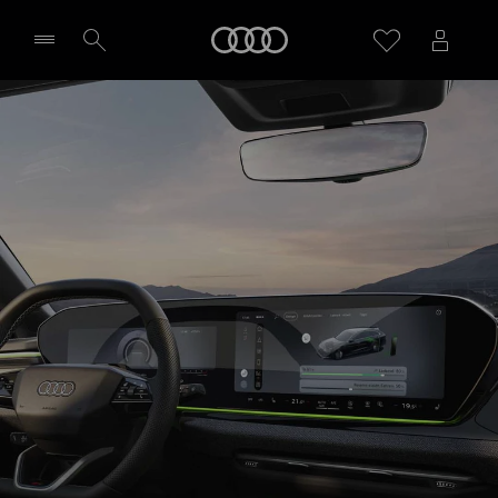
A6 Avant e-hybrid
Audi
Technologie
Zapytaj o indywidualną ofertę
Wybierz Twojego Partnera Audi