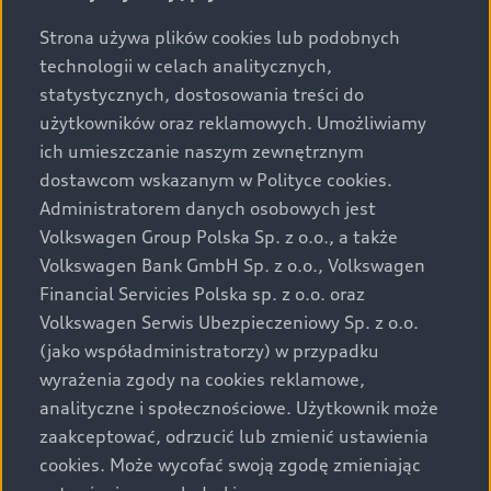
Strona używa plików cookies lub podobnych
technologii w celach analitycznych,
Do góry
statystycznych, dostosowania treści do
użytkowników oraz reklamowych. Umożliwiamy
Modele i konfiguracja
ich umieszczanie naszym zewnętrznym
dostawcom wskazanym w Polityce cookies.
Oferty i opcje zakupu
Administratorem danych osobowych jest
Wszystkie modele Audi
Volkswagen Group Polska Sp. z o.o., a także
Modele elektryczne Audi
Elektromobilność
Volkswagen Bank GmbH Sp. z o.o., Volkswagen
Gotowe do odbioru
Financial Servicies Polska sp. z o.o. oraz
Modele Audi plug-in hybrid
Oferta Audi Business Edition
Volkswagen Serwis Ubezpieczeniowy Sp. z o.o.
Serwis i akcesoria
Poznaj nasze modele elektryczne
Modele Audi SUV
(jako współadministratorzy) w przypadku
Oferta Audi Perfect Lease
Porównaj nasze modele elektryczne
wyrażenia zgody na cookies reklamowe,
Modele Audi RS
Świat Audi
Akcesoria
Audi dla biznesu
analityczne i społecznościowe. Użytkownik może
Skonfiguruj swoje Audi z napędem elektrycznym
Skonfiguruj swoje Audi
zaakceptować, odrzucić lub zmienić ustawienia
Serwis i części
Samochody używane Audi Select :plus
Aktualności i historie postępu
cookies. Może wycofać swoją zgodę zmieniając
Poznaj nasze modele plug-in hybrid
Porównaj modele Audi
Aplikacja myAudi i usługi cyfrowe
Dostępne samochody nowe