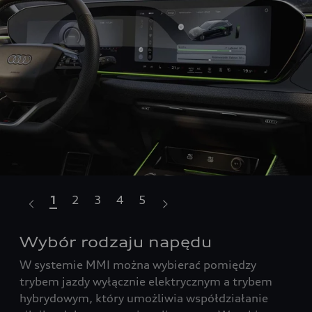
1
2
3
4
5
a.
Wybór rodzaju napędu
Ła
W systemie MMI można wybierać pomiędzy
Usł
trybem jazdy wyłącznie elektrycznym a trybem
tys
hybrydowym, który umożliwia współdziałanie
kra