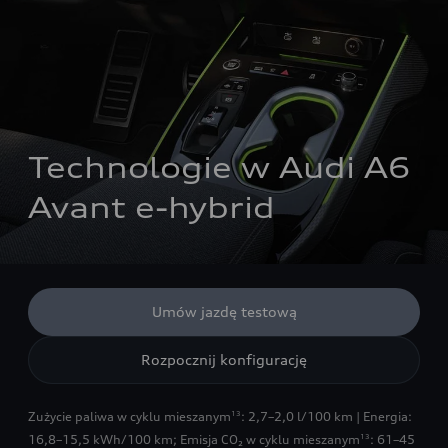
Technologie w Audi A6 
Avant e-hybrid
Umów jazdę testową
Rozpocznij konfigurację
Zużycie paliwa w cyklu mieszanym
: 2,7–2,0 l/100 km | Energia:
13
16,8–15,5 kWh/100 km
;
Emisja CO₂ w cyklu mieszanym
: 61–45
13