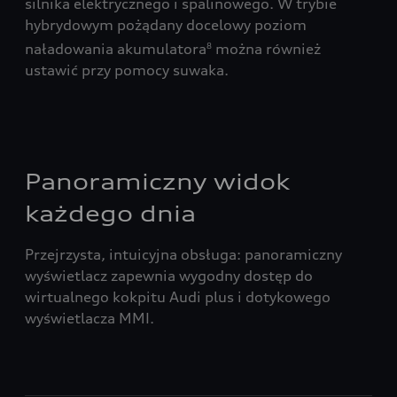
silnika elektrycznego i spalinowego. W trybie
za 
ci
hybrydowym pożądany docelowy poziom
apl
anym
naładowania akumulatora
można również
8
ustawić przy pomocy suwaka.
,
y i
Panoramiczny widok
każdego dnia
Przejrzysta, intuicyjna obsługa: panoramiczny
wyświetlacz zapewnia wygodny dostęp do
wirtualnego kokpitu Audi plus i dotykowego
wyświetlacza MMI.