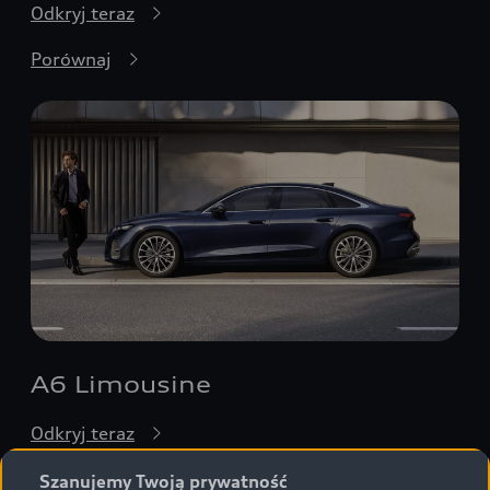
Odkryj teraz
Porównaj
A6 Limousine
Odkryj teraz
Porównaj
Szanujemy Twoją prywatność