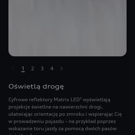
1
2
3
4
Pomiń karuzelę
Oświetlą drogę
Cyfrowe reflektory Matrix LED
wyświetlają
5
projekcje świetlne na nawierzchni drogi,
ułatwiając orientację po zmroku i wspierając Cię
w prowadzeniu pojazdu – na przykład poprzez
wskazanie toru jazdy za pomocą dwóch pasów