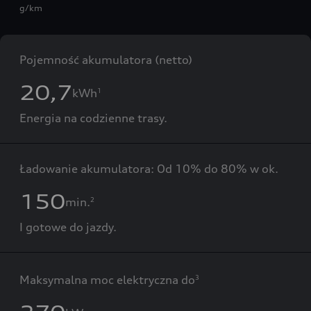
g/km
Pojemność akumulatora (netto)
20,7
kWh
1
Energia na codzienne trasy.
Ładowanie akumulatora: Od 10% do 80% w ok.
150
min.
2
I gotowe do jazdy.
Maksymalna moc elektryczna do
3