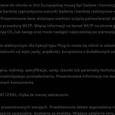
dzane do obrotu w Unii Europejskiej muszą być badane i homol
rdziej rygorystyczne warunki badania i bardziej realistyczne wa
rezentowane dane dotyczące wartości zużycia paliwa/energii ele
 procedurą WLTP. Więcej informacji na temat WLTP na stronie
isję CO
lub zasięg oraz może nastąpić najwcześniej po pierwszej 
2
ie elektrycznym dla hybryd typu Plug-In może się różnić w zale
ależności od stylu jazdy, prędkości, korzystania z dodatkowych o
cia, wykresy, specyfikacje, opisy, rysunki lub parametry techni
z wcześniejszego powiadomienia. Prezentowane informacje nie s
prawach konsumenta.
T (23%), chyba że inaczej zaznaczono.
prezentowanych wersjach. Przedstawione detale wyposażenia mogą
żenie opcjonalne, dostępne za dopłatą. Wiążące ustalenie ceny, 