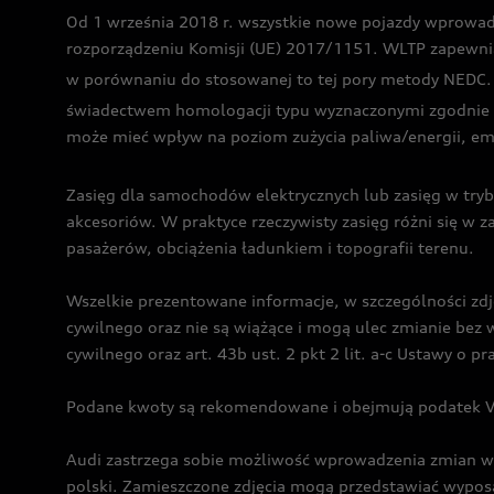
Od 1 września 2018 r. wszystkie nowe pojazdy wprowa
rozporządzeniu Komisji (UE) 2017/1151. WLTP zapewnia ba
w porównaniu do stosowanej to tej pory metody NEDC. P
świadectwem homologacji typu wyznaczonymi zgodnie z
może mieć wpływ na poziom zużycia paliwa/energii, em
Zasięg dla samochodów elektrycznych lub zasięg w tryb
akcesoriów. W praktyce rzeczywisty zasięg różni się w z
pasażerów, obciążenia ładunkiem i topografii terenu.
Wszelkie prezentowane informacje, w szczególności zdję
cywilnego oraz nie są wiążące i mogą ulec zmianie be
cywilnego oraz art. 43b ust. 2 pkt 2 lit. a-c Ustawy o 
Podane kwoty są rekomendowane i obejmują podatek VA
Audi zastrzega sobie możliwość wprowadzenia zmian w 
polski. Zamieszczone zdjęcia mogą przedstawiać wyposa