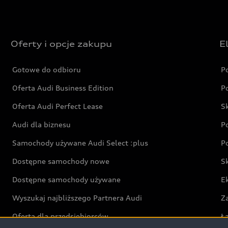
Oferty i opcje zakupu
E
Gotowe do odbioru
P
Oferta Audi Business Edition
P
Oferta Audi Perfect Lease
S
Audi dla biznesu
P
Samochody używane Audi Select :plus
P
Dostępne samochody nowe
S
Dostępne samochody używane
E
Wyszukaj najbliższego Partnera Audi
Z
Oferta dla przedsiębiorców
Ł