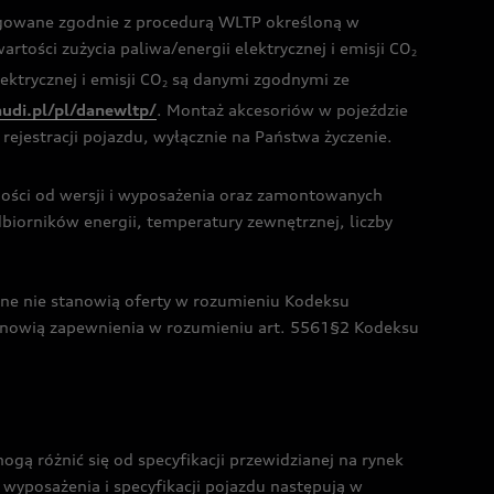
ogowane zgodnie z procedurą WLTP określoną w
rtości zużycia paliwa/energii elektrycznej i emisji CO
2
ktrycznej i emisji CO
są danymi zgodnymi ze
2
audi.pl/pl/danewltp/
. Montaż akcesoriów w pojeździe
rejestracji pojazdu, wyłącznie na Państwa życzenie.
żności od wersji i wyposażenia oraz zamontowanych
dbiorników energii, temperatury zewnętrznej, liczby
czne nie stanowią oferty w rozumieniu Kodeksu
tanowią zapewnienia w rozumieniu art. 5561§2 Kodeksu
 różnić się od specyfikacji przewidzianej na rynek
wyposażenia i specyfikacji pojazdu następują w