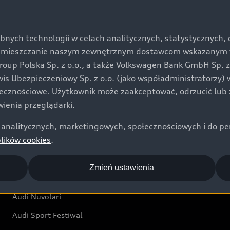
Oferta dla klientów prywatnych
Kalkulator rat
bnych technologii w celach analitycznych, statystycznych,
Ubezpieczenie
umieszczanie naszym zewnętrznym dostawcom wskazanym w 
Świat Audi RS
up Polska Sp. z o.o., a także Volkswagen Bank GmbH Sp. z o
rwis Ubezpieczeniowy Sp. z o.o. (jako współadministratorzy
Audi driving experience
łecznościowe. Użytkownik może zaakceptować, odrzucić lub 
Audi exclusive
ienia przeglądarki.
analitycznych, marketingowych, społecznościowych i do perso
Świat Audi
plików cookies
.
Aktualności i historie postępu
Zmień ustawienia
Audi Revolut F1® Team
Audi Nuvolari
Audi Sport Festiwal