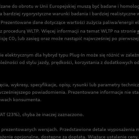
dzane do obrotu w Unii Europejskiej muszą być badane i homol
rdziej rygorystyczne warunki badania i bardziej realistyczne wa
rezentowane dane dotyczące wartości zużycia paliwa/energii ele
 procedurą WLTP. Więcej informacji na temat WLTP na stronie
isję CO
lub zasięg oraz może nastąpić najwcześniej po pierwszej 
2
ie elektrycznym dla hybryd typu Plug-In może się różnić w zale
ależności od stylu jazdy, prędkości, korzystania z dodatkowych o
cia, wykresy, specyfikacje, opisy, rysunki lub parametry techni
z wcześniejszego powiadomienia. Prezentowane informacje nie s
prawach konsumenta.
T (23%), chyba że inaczej zaznaczono.
prezentowanych wersjach. Przedstawione detale wyposażenia mogą
żenie opcjonalne, dostępne za dopłatą. Wiążące ustalenie ceny, 