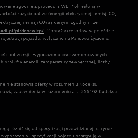
ogowane zgodnie z procedurą WLTP określoną w
rtości zużycia paliwa/energii elektrycznej i emisji CO
2
ktrycznej i emisji CO
są danymi zgodnymi ze
2
audi.pl/pl/danewltp/
. Montaż akcesoriów w pojeździe
rejestracji pojazdu, wyłącznie na Państwa życzenie.
żności od wersji i wyposażenia oraz zamontowanych
dbiorników energii, temperatury zewnętrznej, liczby
czne nie stanowią oferty w rozumieniu Kodeksu
tanowią zapewnienia w rozumieniu art. 5561§2 Kodeksu
 różnić się od specyfikacji przewidzianej na rynek
wyposażenia i specyfikacji pojazdu następują w