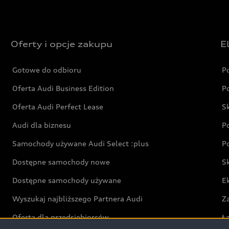
Oferty i opcje zakupu
E
Gotowe do odbioru
P
Oferta Audi Business Edition
P
Oferta Audi Perfect Lease
S
Audi dla biznesu
P
Samochody używane Audi Select :plus
P
Dostępne samochody nowe
S
Dostępne samochody używane
E
Wyszukaj najbliższego Partnera Audi
Z
Oferta dla przedsiębiorców
Ł