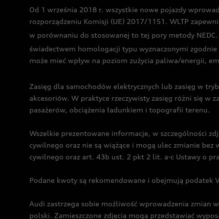
Od 1 września 2018 r. wszystkie nowe pojazdy wprowa
rozporządzeniu Komisji (UE) 2017/1151. WLTP zapewnia ba
w porównaniu do stosowanej to tej pory metody NEDC. P
świadectwem homologacji typu wyznaczonymi zgodnie z
może mieć wpływ na poziom zużycia paliwa/energii, em
Zasięg dla samochodów elektrycznych lub zasięg w tryb
akcesoriów. W praktyce rzeczywisty zasięg różni się w z
pasażerów, obciążenia ładunkiem i topografii terenu.
Wszelkie prezentowane informacje, w szczególności zdję
cywilnego oraz nie są wiążące i mogą ulec zmianie be
cywilnego oraz art. 43b ust. 2 pkt 2 lit. a-c Ustawy o 
Podane kwoty są rekomendowane i obejmują podatek VA
Audi zastrzega sobie możliwość wprowadzenia zmian w 
polski. Zamieszczone zdjęcia mogą przedstawiać wyposa