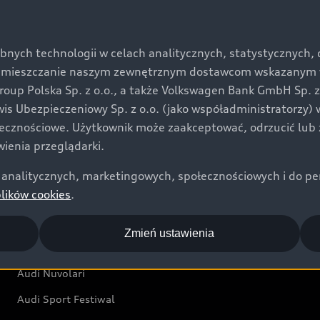
Oferta dla klientów prywatnych
Kalkulator rat
bnych technologii w celach analitycznych, statystycznych,
Ubezpieczenie
umieszczanie naszym zewnętrznym dostawcom wskazanym w 
Świat Audi RS
up Polska Sp. z o.o., a także Volkswagen Bank GmbH Sp. z o
rwis Ubezpieczeniowy Sp. z o.o. (jako współadministratorzy
Audi driving experience
łecznościowe. Użytkownik może zaakceptować, odrzucić lub 
Audi exclusive
ienia przeglądarki.
analitycznych, marketingowych, społecznościowych i do perso
Świat Audi
plików cookies
.
Aktualności i historie postępu
Zmień ustawienia
Audi Revolut F1® Team
Audi Nuvolari
Audi Sport Festiwal