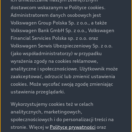
Audi zastrzega sobie możliwość wprowadzenia zmian w
dostawcom wskazanym w Polityce cookies.
prezentowanych wersjach. Przedstawione detale
wyposażenia mogą różnić się od specyfikacji
Administratorem danych osobowych jest
przewidzianej na rynek polski. Zamieszczone zdjęcia
Volkswagen Group Polska Sp. z o.o., a także
mogą przedstawiać wyposażenie opcjonalne, dostępne
Volkswagen Bank GmbH Sp. z o.o., Volkswagen
za dopłatą. Wiążące ustalenie ceny, wyposażenia i
Financial Servicies Polska sp. z o.o. oraz
specyfikacji pojazdu następują w umowie sprzedaży, a
Volkswagen Serwis Ubezpieczeniowy Sp. z o.o.
określenie parametrów technicznych zawiera
(jako współadministratorzy) w przypadku
świadectwo homologacji typu pojazdu. Zastrzegamy
wyrażenia zgody na cookies reklamowe,
sobie prawo do zmian i pomyłek. Wszelkie informacje
analityczne i społecznościowe. Użytkownik może
prezentowane na stronie są aktualne na dzień ich
zaakceptować, odrzucić lub zmienić ustawienia
zamieszczania. W celu uzyskania najnowszych
cookies. Może wycofać swoją zgodę zmieniając
informacji prosimy kontaktować się z Partnerem Marki
ustawienia przeglądarki.
Audi.
Wykorzystujemy cookies też w celach
Wszystkie produkowane obecnie samochody marki Audi
analitycznych, marketingowych,
są wykonywane z materiałów spełniających pod
społecznościowych i do personalizacji treści na
względem możliwości odzysku i recyklingu wymagania
stronie. Więcej w
Polityce prywatności
oraz
określone w normie ISO 22628 i są zgodne z