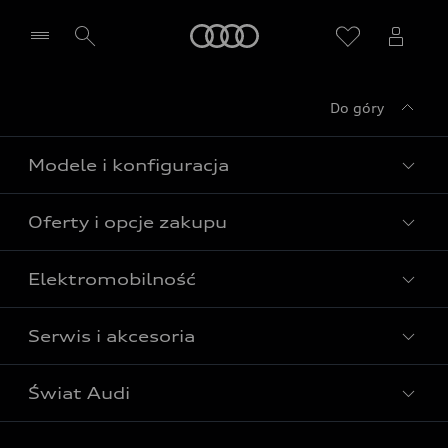
Audi
Do góry
Wybierz Twojego Partnera Audi
Modele i konfiguracja
Oferty i opcje zakupu
Wszystkie modele Audi
Modele elektryczne Audi
Elektromobilność
Gotowe do odbioru
Modele Audi plug-in hybrid
Oferta Audi Business Edition
Serwis i akcesoria
Poznaj nasze modele elektryczne
Modele Audi SUV
Oferta Audi Perfect Lease
Porównaj nasze modele elektryczne
Modele Audi RS
Świat Audi
Akcesoria
Audi dla biznesu
Skonfiguruj swoje Audi z napędem elektrycznym
Skonfiguruj swoje Audi
Serwis i części
Samochody używane Audi Select :plus