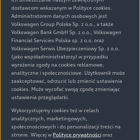
Audi zastrzega sobie możliwość wprowadzenia zmian w
dostawcom wskazanym w Polityce cookies.
prezentowanych wersjach. Przedstawione detale
wyposażenia mogą różnić się od specyfikacji
Administratorem danych osobowych jest
przewidzianej na rynek polski. Zamieszczone zdjęcia
Volkswagen Group Polska Sp. z o.o., a także
mogą przedstawiać wyposażenie opcjonalne, dostępne
Volkswagen Bank GmbH Sp. z o.o., Volkswagen
za dopłatą. Wiążące ustalenie ceny, wyposażenia i
Financial Servicies Polska sp. z o.o. oraz
specyfikacji pojazdu następują w umowie sprzedaży, a
Volkswagen Serwis Ubezpieczeniowy Sp. z o.o.
określenie parametrów technicznych zawiera
(jako współadministratorzy) w przypadku
świadectwo homologacji typu pojazdu. Zastrzegamy
wyrażenia zgody na cookies reklamowe,
sobie prawo do zmian i pomyłek. Wszelkie informacje
analityczne i społecznościowe. Użytkownik może
prezentowane na stronie są aktualne na dzień ich
zaakceptować, odrzucić lub zmienić ustawienia
zamieszczania. W celu uzyskania najnowszych
cookies. Może wycofać swoją zgodę zmieniając
informacji prosimy kontaktować się z Partnerem Marki
ustawienia przeglądarki.
Audi.
Wykorzystujemy cookies też w celach
Wszystkie produkowane obecnie samochody marki Audi
analitycznych, marketingowych,
są wykonywane z materiałów spełniających pod
społecznościowych i do personalizacji treści na
względem możliwości odzysku i recyklingu wymagania
stronie. Więcej w
Polityce prywatności
oraz
określone w normie ISO 22628 i są zgodne z