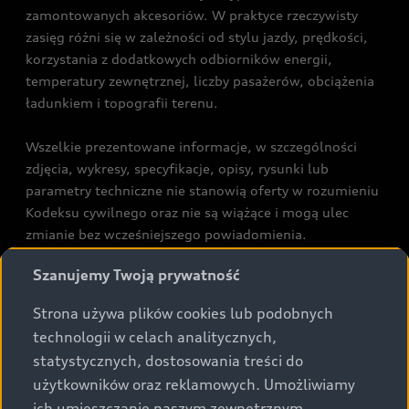
zamontowanych akcesoriów. W praktyce rzeczywisty
zasięg różni się w zależności od stylu jazdy, prędkości,
korzystania z dodatkowych odbiorników energii,
temperatury zewnętrznej, liczby pasażerów, obciążenia
ładunkiem i topografii terenu.
Wszelkie prezentowane informacje, w szczególności
zdjęcia, wykresy, specyfikacje, opisy, rysunki lub
parametry techniczne nie stanowią oferty w rozumieniu
Kodeksu cywilnego oraz nie są wiążące i mogą ulec
zmianie bez wcześniejszego powiadomienia.
Prezentowane informacje nie stanowią zapewnienia w
Szanujemy Twoją prywatność
rozumieniu art. 5561§2 Kodeksu cywilnego oraz art.
43b ust. 2 pkt 2 lit. a-c Ustawy o prawach konsumenta.
Strona używa plików cookies lub podobnych
technologii w celach analitycznych,
Podane kwoty są rekomendowane i obejmują podatek
statystycznych, dostosowania treści do
VAT (23%), chyba że inaczej zaznaczono.
użytkowników oraz reklamowych. Umożliwiamy
ich umieszczanie naszym zewnętrznym