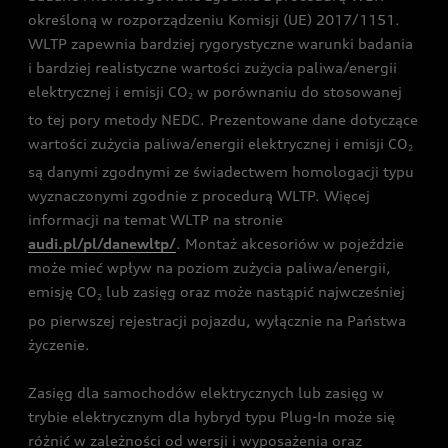
określoną w rozporządzeniu Komisji (UE) 2017/1151.
WLTP zapewnia bardziej rygorystyczne warunki badania
i bardziej realistyczne wartości zużycia paliwa/energii
elektrycznej i emisji CO
w porównaniu do stosowanej
2
to tej pory metody NEDC. Prezentowane dane dotyczące
wartości zużycia paliwa/energii elektrycznej i emisji CO
2
są danymi zgodnymi ze świadectwem homologacji typu
wyznaczonymi zgodnie z procedurą WLTP. Więcej
informacji na temat WLTP na stronie
audi.pl/pl/danewltp/
. Montaż akcesoriów w pojeździe
może mieć wpływ na poziom zużycia paliwa/energii,
emisję CO
lub zasięg oraz może nastąpić najwcześniej
2
po pierwszej rejestracji pojazdu, wyłącznie na Państwa
życzenie.
Zasięg dla samochodów elektrycznych lub zasięg w
trybie elektrycznym dla hybryd typu Plug-In może się
różnić w zależności od wersji i wyposażenia oraz