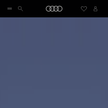
Q6 Sportback e-tron
Audi
Poznaj model
Zapytaj o indywidualną ofertę
Wybierz Twojego Partnera Audi