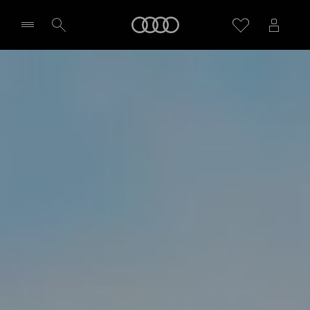
SQ6 Sportback e-tron
Audi
Poznaj model
Zapytaj o indywidualną ofertę
Wybierz Twojego Partnera Audi