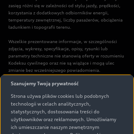
zasięg różni się w zależności od stylu jazdy, prędkości,
korzystania z dodatkowych odbiorników energii,
temperatury zewnętrznej, liczby pasażerów, obciążenia
ładunkiem i topografii terenu.
Wszelkie prezentowane informacje, w szczególności
zdjęcia, wykresy, specyfikacje, opisy, rysunki lub
parametry techniczne nie stanowią oferty w rozumieniu
Kodeksu cywilnego oraz nie są wiążące i mogą ulec
zmianie bez wcześniejszego powiadomienia.
Prezentowane informacje nie stanowią zapewnienia w
Szanujemy Twoją prywatność
rozumieniu art. 5561§2 Kodeksu cywilnego oraz art.
43b ust. 2 pkt 2 lit. a-c Ustawy o prawach konsumenta.
Strona używa plików cookies lub podobnych
technologii w celach analitycznych,
Podane kwoty są rekomendowane i obejmują podatek
statystycznych, dostosowania treści do
VAT (23%), chyba że inaczej zaznaczono.
użytkowników oraz reklamowych. Umożliwiamy
ich umieszczanie naszym zewnętrznym
Audi zastrzega sobie możliwość wprowadzenia zmian w