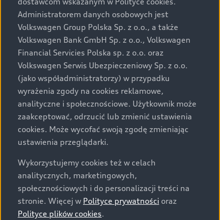
dostawcom wskazanym w Polityce cookies.
prezentowanych wersjach. Przedstawione detale
wyposażenia mogą różnić się od specyfikacji
Administratorem danych osobowych jest
przewidzianej na rynek polski. Zamieszczone zdjęcia
Volkswagen Group Polska Sp. z o.o., a także
mogą przedstawiać wyposażenie opcjonalne, dostępne
Volkswagen Bank GmbH Sp. z o.o., Volkswagen
za dopłatą. Wiążące ustalenie ceny, wyposażenia i
Financial Servicies Polska sp. z o.o. oraz
specyfikacji pojazdu następują w umowie sprzedaży, a
Volkswagen Serwis Ubezpieczeniowy Sp. z o.o.
określenie parametrów technicznych zawiera
(jako współadministratorzy) w przypadku
świadectwo homologacji typu pojazdu. Zastrzegamy
wyrażenia zgody na cookies reklamowe,
sobie prawo do zmian i pomyłek. Wszelkie informacje
analityczne i społecznościowe. Użytkownik może
prezentowane na stronie są aktualne na dzień ich
zaakceptować, odrzucić lub zmienić ustawienia
zamieszczania. W celu uzyskania najnowszych
cookies. Może wycofać swoją zgodę zmieniając
informacji prosimy kontaktować się z Partnerem Marki
ustawienia przeglądarki.
Audi.
Wykorzystujemy cookies też w celach
Wszystkie produkowane obecnie samochody marki Audi
analitycznych, marketingowych,
są wykonywane z materiałów spełniających pod
społecznościowych i do personalizacji treści na
względem możliwości odzysku i recyklingu wymagania
stronie. Więcej w
Polityce prywatności
oraz
określone w normie ISO 22628 i są zgodne z
Polityce plików cookies
.
europejskimi świadectwami homologacji wydanymi wg