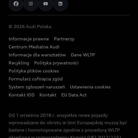
Aplikacja myAudi i usługi cyfrowe
Dostępne samochody nowe
Audi Revolut F1® Team
Porównaj nasze modele plug-in hybrid
Umów się na jazdę testową
Centrum napraw powypadkowych
Dostępne samochody używane
Audi Nuvolari
Skonfiguruj swoje Audi z napędem plug-in hybrid
Skonfiguruj swój model z Ekspertem Audi
© 2026 Audi Polska.
Gwarancja
Wyszukaj najbliższego Partnera Audi
Audi Sport Festiwal
Eksperci elektromobilności Audi
Informacje prawne
Partnerzy
Akcje serwisowe Audi
Oferta dla przedsiębiorców
Audi i Muzeum Sztuki Nowoczesnej w Warszawie
Centrum Medialne Audi
Zasięg
Katalog online akcesoriów
Oferta dla klientów prywatnych
Informacje dla warsztatów
Dane WLTP
Audi driving experience
Ładowanie
Recykling
Polityka prywatności
Kalkulator rat
Audi quattro Cup
Polityka plików cookies
Formularz cofnięcia zgód
Ubezpieczenie
Audi i Puchar Świata w Skokach Narciarskich w
System zgłoszeń naruszeń
Ustawienia cookies
Zakopanem
Świat Audi RS
Kontakt IOD
Kontakt
EU Data Act
Audi driving experience
Od 1 września 2018 r. wszystkie nowe pojazdy
Audi exclusive
wprowadzane do obrotu w Unii Europejskiej muszą być
badane i homologowane zgodnie z procedurą WLTP
określoną w rozporządzeniu Komisji (UE) 2017/1151.