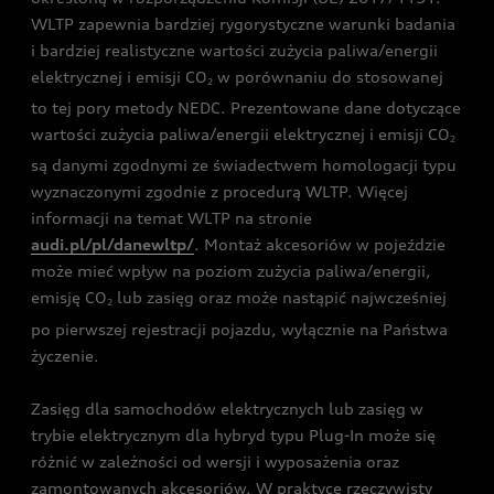
WLTP zapewnia bardziej rygorystyczne warunki badania
i bardziej realistyczne wartości zużycia paliwa/energii
elektrycznej i emisji CO
w porównaniu do stosowanej
2
to tej pory metody NEDC. Prezentowane dane dotyczące
wartości zużycia paliwa/energii elektrycznej i emisji CO
2
są danymi zgodnymi ze świadectwem homologacji typu
wyznaczonymi zgodnie z procedurą WLTP. Więcej
informacji na temat WLTP na stronie
audi.pl/pl/danewltp/
. Montaż akcesoriów w pojeździe
może mieć wpływ na poziom zużycia paliwa/energii,
emisję CO
lub zasięg oraz może nastąpić najwcześniej
2
po pierwszej rejestracji pojazdu, wyłącznie na Państwa
życzenie.
Zasięg dla samochodów elektrycznych lub zasięg w
trybie elektrycznym dla hybryd typu Plug-In może się
różnić w zależności od wersji i wyposażenia oraz
zamontowanych akcesoriów. W praktyce rzeczywisty