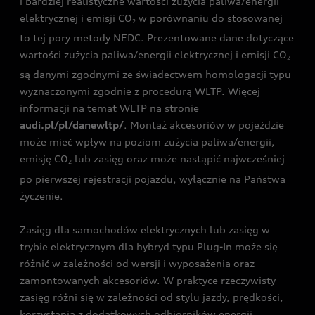
i bardziej realistyczne wartości zużycia paliwa/energii
elektrycznej i emisji CO
w porównaniu do stosowanej
2
to tej pory metody NEDC. Prezentowane dane dotyczące
wartości zużycia paliwa/energii elektrycznej i emisji CO
2
są danymi zgodnymi ze świadectwem homologacji typu
wyznaczonymi zgodnie z procedurą WLTP. Więcej
informacji na temat WLTP na stronie
audi.pl/pl/danewltp/
. Montaż akcesoriów w pojeździe
może mieć wpływ na poziom zużycia paliwa/energii,
emisję CO
lub zasięg oraz może nastąpić najwcześniej
2
po pierwszej rejestracji pojazdu, wyłącznie na Państwa
życzenie.
Zasięg dla samochodów elektrycznych lub zasięg w
trybie elektrycznym dla hybryd typu Plug-In może się
różnić w zależności od wersji i wyposażenia oraz
zamontowanych akcesoriów. W praktyce rzeczywisty
zasięg różni się w zależności od stylu jazdy, prędkości,
korzystania z dodatkowych odbiorników energii,