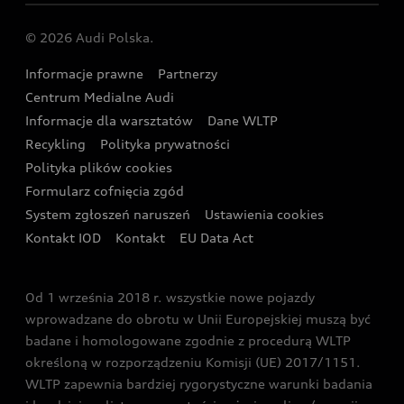
Centrum napraw powypadkowych
Dostępne samochody używane
Audi Nuvolari
Skonfiguruj swoje Audi z napędem plug-in hybrid
Skonfiguruj swój model z Ekspertem Audi
© 2026 Audi Polska.
Gwarancja
Wyszukaj najbliższego Partnera Audi
Audi Sport Festiwal
Eksperci elektromobilności Audi
Informacje prawne
Partnerzy
Akcje serwisowe Audi
Oferta dla przedsiębiorców
Audi i Muzeum Sztuki Nowoczesnej w Warszawie
Centrum Medialne Audi
Zasięg
Katalog online akcesoriów
Oferta dla klientów prywatnych
Informacje dla warsztatów
Dane WLTP
Audi driving experience
Ładowanie
Recykling
Polityka prywatności
Kalkulator rat
Audi quattro Cup
Polityka plików cookies
Formularz cofnięcia zgód
Ubezpieczenie
Audi i Puchar Świata w Skokach Narciarskich w
System zgłoszeń naruszeń
Ustawienia cookies
Zakopanem
Świat Audi RS
Kontakt IOD
Kontakt
EU Data Act
Audi driving experience
Od 1 września 2018 r. wszystkie nowe pojazdy
Audi exclusive
wprowadzane do obrotu w Unii Europejskiej muszą być
badane i homologowane zgodnie z procedurą WLTP
określoną w rozporządzeniu Komisji (UE) 2017/1151.
WLTP zapewnia bardziej rygorystyczne warunki badania