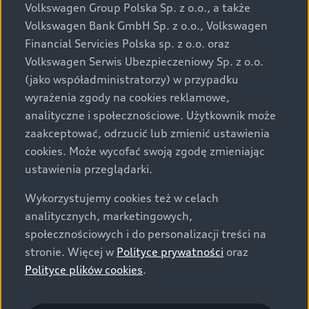
przewidzianej na rynek polski. Zamieszczone zdjęcia
Volkswagen Group Polska Sp. z o.o., a także
mogą przedstawiać wyposażenie opcjonalne, dostępne
Volkswagen Bank GmbH Sp. z o.o., Volkswagen
za dopłatą. Wiążące ustalenie ceny, wyposażenia i
Financial Servicies Polska sp. z o.o. oraz
specyfikacji pojazdu następują w umowie sprzedaży, a
Volkswagen Serwis Ubezpieczeniowy Sp. z o.o.
określenie parametrów technicznych zawiera
(jako współadministratorzy) w przypadku
świadectwo homologacji typu pojazdu. Zastrzegamy
wyrażenia zgody na cookies reklamowe,
sobie prawo do zmian i pomyłek. Wszelkie informacje
analityczne i społecznościowe. Użytkownik może
prezentowane na stronie są aktualne na dzień ich
zaakceptować, odrzucić lub zmienić ustawienia
zamieszczania. W celu uzyskania najnowszych
cookies. Może wycofać swoją zgodę zmieniając
informacji prosimy kontaktować się z Partnerem Marki
ustawienia przeglądarki.
Audi.
Wykorzystujemy cookies też w celach
Wszystkie produkowane obecnie samochody marki Audi
analitycznych, marketingowych,
są wykonywane z materiałów spełniających pod
społecznościowych i do personalizacji treści na
względem możliwości odzysku i recyklingu wymagania
stronie. Więcej w
Polityce prywatności
oraz
określone w normie ISO 22628 i są zgodne z
Polityce plików cookies
.
europejskimi świadectwami homologacji wydanymi wg
dyrektywy 2005/64/WE. Volkswagen Group Polska sp. z
o.o. podlega obowiązkowi zapewnienia wszystkim