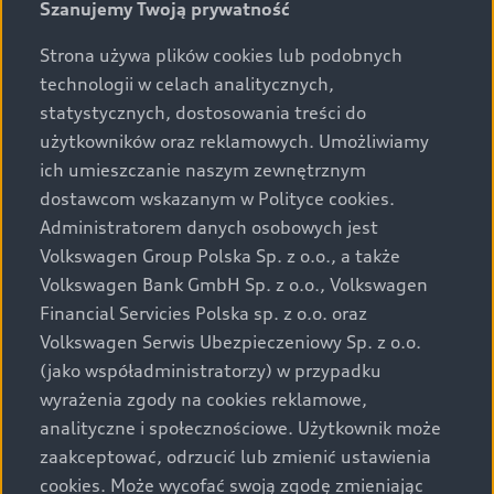
Szanujemy Twoją prywatność
Strona używa plików cookies lub podobnych
technologii w celach analitycznych,
statystycznych, dostosowania treści do
użytkowników oraz reklamowych. Umożliwiamy
ich umieszczanie naszym zewnętrznym
dostawcom wskazanym w Polityce cookies.
Najdrobniejsze szczegóły tworzą wyjątkowo
Administratorem danych osobowych jest
intuicyjną estetykę: wnętrze i wygląd zewnętrzny
Volkswagen Group Polska Sp. z o.o., a także
muszą być idealnie spójne.
Volkswagen Bank GmbH Sp. z o.o., Volkswagen
Financial Servicies Polska sp. z o.o. oraz
Volkswagen Serwis Ubezpieczeniowy Sp. z o.o.
(jako współadministratorzy) w przypadku
wyrażenia zgody na cookies reklamowe,
Zrównoważony rozwój na
analityczne i społecznościowe. Użytkownik może
czasie
zaakceptować, odrzucić lub zmienić ustawienia
cookies. Może wycofać swoją zgodę zmieniając