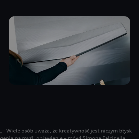
„– Wiele osób uważa, że kreatywność jest niczym błysk –
genialna myśl, objawienie – mówi Simona Falcinella,