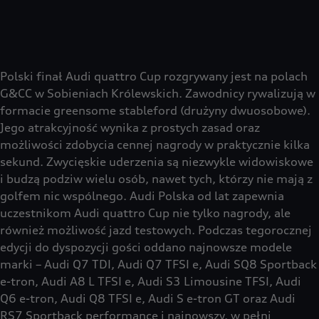
Polski finał Audi quattro Cup rozgrywany jest na polach
G&CC w Sobieniach Królewskich. Zawodnicy rywalizują w
formacie greensome stableford (drużyny dwuosobowe).
Jego atrakcyjność wynika z prostych zasad oraz
możliwości zdobycia cennej nagrody w praktycznie kilka
sekund. Zwycięskie uderzenia są niezwykle widowiskowe
i budzą podziw wielu osób, nawet tych, którzy nie mają z
golfem nic wspólnego. Audi Polska od lat zapewnia
uczestnikom Audi quattro Cup nie tylko nagrody, ale
również możliwość jazd testowych. Podczas tegorocznej
edycji do dyspozycji gości oddano najnowsze modele
marki – Audi Q7 TDI, Audi Q7 TFSI e, Audi SQ8 Sportback
e-tron, Audi A8 L TFSI e, Audi S3 Limousine TFSI, Audi
Q6 e-tron, Audi Q8 TFSI e, Audi S e-tron GT oraz Audi
RS7 Sportback performance i najnowszy, w pełni