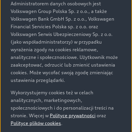
wyposażenia mogą różnić się od specyfikacji
Administratorem danych osobowych jest
przewidzianej na rynek polski. Zamieszczone zdjęcia
Volkswagen Group Polska Sp. z o.o., a także
mogą przedstawiać wyposażenie opcjonalne, dostępne
Volkswagen Bank GmbH Sp. z o.o., Volkswagen
za dopłatą. Wiążące ustalenie ceny, wyposażenia i
Financial Servicies Polska sp. z o.o. oraz
specyfikacji pojazdu następują w umowie sprzedaży, a
Volkswagen Serwis Ubezpieczeniowy Sp. z o.o.
określenie parametrów technicznych zawiera
(jako współadministratorzy) w przypadku
świadectwo homologacji typu pojazdu. Zastrzegamy
wyrażenia zgody na cookies reklamowe,
sobie prawo do zmian i pomyłek. Wszelkie informacje
analityczne i społecznościowe. Użytkownik może
prezentowane na stronie są aktualne na dzień ich
zaakceptować, odrzucić lub zmienić ustawienia
zamieszczania. W celu uzyskania najnowszych
cookies. Może wycofać swoją zgodę zmieniając
informacji prosimy kontaktować się z Partnerem Marki
ustawienia przeglądarki.
Audi.
Wykorzystujemy cookies też w celach
Wszystkie produkowane obecnie samochody marki Audi
analitycznych, marketingowych,
są wykonywane z materiałów spełniających pod
społecznościowych i do personalizacji treści na
względem możliwości odzysku i recyklingu wymagania
stronie. Więcej w
Polityce prywatności
oraz
określone w normie ISO 22628 i są zgodne z
Polityce plików cookies
.
europejskimi świadectwami homologacji wydanymi wg
dyrektywy 2005/64/WE. Volkswagen Group Polska sp. z