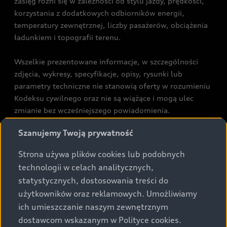
zasięg różni się w zależności od stylu jazdy, prędkości,
korzystania z dodatkowych odbiorników energii,
temperatury zewnętrznej, liczby pasażerów, obciążenia
ładunkiem i topografii terenu.
Wszelkie prezentowane informacje, w szczególności
zdjęcia, wykresy, specyfikacje, opisy, rysunki lub
parametry techniczne nie stanowią oferty w rozumieniu
Kodeksu cywilnego oraz nie są wiążące i mogą ulec
zmianie bez wcześniejszego powiadomienia.
Prezentowane informacje nie stanowią zapewnienia w
Szanujemy Twoją prywatność
rozumieniu art. 5561§2 Kodeksu cywilnego oraz art.
43b ust. 2 pkt 2 lit. a-c Ustawy o prawach konsumenta.
Strona używa plików cookies lub podobnych
technologii w celach analitycznych,
Podane kwoty są rekomendowane i obejmują podatek
statystycznych, dostosowania treści do
VAT (23%), chyba że inaczej zaznaczono.
użytkowników oraz reklamowych. Umożliwiamy
ich umieszczanie naszym zewnętrznym
Audi zastrzega sobie możliwość wprowadzenia zmian w
dostawcom wskazanym w Polityce cookies.
prezentowanych wersjach. Przedstawione detale