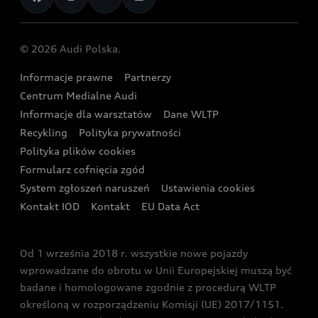
Audi Revolut F1® Team
Porównaj nasze modele plug-in hybrid
Umów się na jazdę testową
Centrum napraw powypadkowych
Dostępne samochody używane
Audi Nuvolari
Skonfiguruj swoje Audi z napędem plug-in hybrid
Skonfiguruj swój model z Ekspertem Audi
© 2026 Audi Polska.
Gwarancja
Wyszukaj najbliższego Partnera Audi
Audi Sport Festiwal
Eksperci elektromobilności Audi
Informacje prawne
Partnerzy
Akcje serwisowe Audi
Oferta dla przedsiębiorców
Audi i Muzeum Sztuki Nowoczesnej w Warszawie
Centrum Medialne Audi
Zasięg
Katalog online akcesoriów
Oferta dla klientów prywatnych
Informacje dla warsztatów
Dane WLTP
Audi driving experience
Ładowanie
Recykling
Polityka prywatności
Kalkulator rat
Audi quattro Cup
Polityka plików cookies
Formularz cofnięcia zgód
Ubezpieczenie
Audi i Puchar Świata w Skokach Narciarskich w
System zgłoszeń naruszeń
Ustawienia cookies
Zakopanem
Świat Audi RS
Kontakt IOD
Kontakt
EU Data Act
Audi driving experience
Od 1 września 2018 r. wszystkie nowe pojazdy
Audi exclusive
wprowadzane do obrotu w Unii Europejskiej muszą być
badane i homologowane zgodnie z procedurą WLTP
określoną w rozporządzeniu Komisji (UE) 2017/1151.