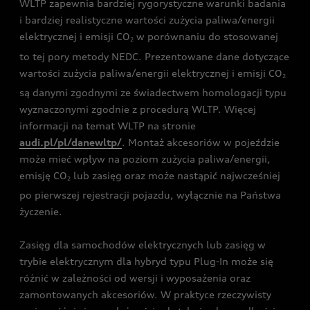
WLTP zapewnia bardziej rygorystyczne warunki badania
i bardziej realistyczne wartości zużycia paliwa/energii
elektrycznej i emisji CO
w porównaniu do stosowanej
2
to tej pory metody NEDC. Prezentowane dane dotyczące
wartości zużycia paliwa/energii elektrycznej i emisji CO
2
są danymi zgodnymi ze świadectwem homologacji typu
wyznaczonymi zgodnie z procedurą WLTP. Więcej
informacji na temat WLTP na stronie
audi.pl/pl/danewltp/
. Montaż akcesoriów w pojeździe
może mieć wpływ na poziom zużycia paliwa/energii,
emisję CO
lub zasięg oraz może nastąpić najwcześniej
2
po pierwszej rejestracji pojazdu, wyłącznie na Państwa
życzenie.
Zasięg dla samochodów elektrycznych lub zasięg w
trybie elektrycznym dla hybryd typu Plug-In może się
różnić w zależności od wersji i wyposażenia oraz
zamontowanych akcesoriów. W praktyce rzeczywisty