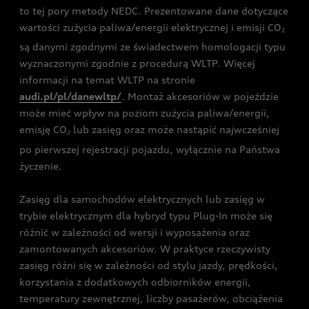
to tej pory metody NEDC. Prezentowane dane dotyczące
wartości zużycia paliwa/energii elektrycznej i emisji CO
2
są danymi zgodnymi ze świadectwem homologacji typu
wyznaczonymi zgodnie z procedurą WLTP. Więcej
informacji na temat WLTP na stronie
audi.pl/pl/danewltp/
. Montaż akcesoriów w pojeździe
może mieć wpływ na poziom zużycia paliwa/energii,
emisję CO
lub zasięg oraz może nastąpić najwcześniej
2
po pierwszej rejestracji pojazdu, wyłącznie na Państwa
życzenie.
Zasięg dla samochodów elektrycznych lub zasięg w
trybie elektrycznym dla hybryd typu Plug-In może się
różnić w zależności od wersji i wyposażenia oraz
zamontowanych akcesoriów. W praktyce rzeczywisty
zasięg różni się w zależności od stylu jazdy, prędkości,
korzystania z dodatkowych odbiorników energii,
temperatury zewnętrznej, liczby pasażerów, obciążenia