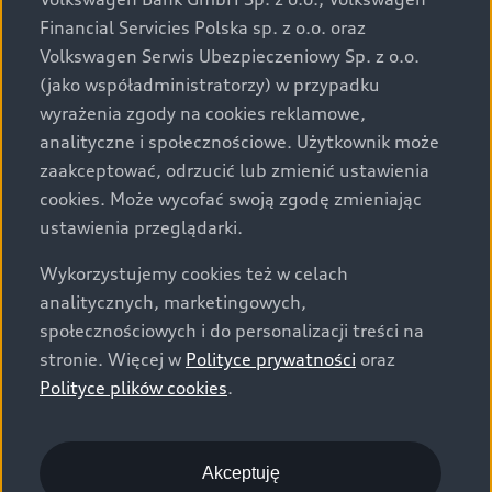
za dopłatą. Wiążące ustalenie ceny, wyposażenia i
Financial Servicies Polska sp. z o.o. oraz
specyfikacji pojazdu następują w umowie sprzedaży, a
Volkswagen Serwis Ubezpieczeniowy Sp. z o.o.
określenie parametrów technicznych zawiera
(jako współadministratorzy) w przypadku
świadectwo homologacji typu pojazdu. Zastrzegamy
wyrażenia zgody na cookies reklamowe,
sobie prawo do zmian i pomyłek. Wszelkie informacje
analityczne i społecznościowe. Użytkownik może
prezentowane na stronie są aktualne na dzień ich
zaakceptować, odrzucić lub zmienić ustawienia
zamieszczania. W celu uzyskania najnowszych
cookies. Może wycofać swoją zgodę zmieniając
informacji prosimy kontaktować się z Partnerem Marki
ustawienia przeglądarki.
Audi.
Wykorzystujemy cookies też w celach
Wszystkie produkowane obecnie samochody marki Audi
analitycznych, marketingowych,
są wykonywane z materiałów spełniających pod
społecznościowych i do personalizacji treści na
względem możliwości odzysku i recyklingu wymagania
stronie. Więcej w
Polityce prywatności
oraz
określone w normie ISO 22628 i są zgodne z
Polityce plików cookies
.
europejskimi świadectwami homologacji wydanymi wg
dyrektywy 2005/64/WE. Volkswagen Group Polska sp. z
o.o. podlega obowiązkowi zapewnienia wszystkim
użytkownikom samochodów marki Volkswagen sieci
Akceptuję