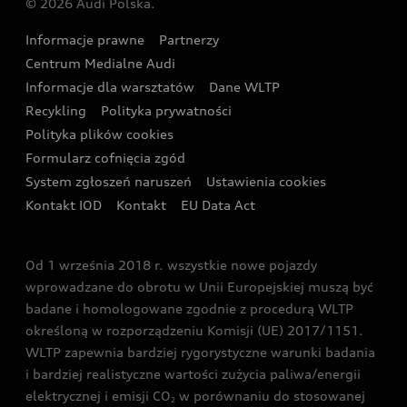
© 2026 Audi Polska.
Gwarancja
Wyszukaj najbliższego Partnera Audi
Audi Sport Festiwal
Eksperci elektromobilności Audi
Informacje prawne
Partnerzy
Akcje serwisowe Audi
Oferta dla przedsiębiorców
Audi i Muzeum Sztuki Nowoczesnej w Warszawie
Centrum Medialne Audi
Zasięg
Katalog online akcesoriów
Oferta dla klientów prywatnych
Informacje dla warsztatów
Dane WLTP
Audi driving experience
Ładowanie
Recykling
Polityka prywatności
Kalkulator rat
Audi quattro Cup
Polityka plików cookies
Formularz cofnięcia zgód
Ubezpieczenie
Audi i Puchar Świata w Skokach Narciarskich w
System zgłoszeń naruszeń
Ustawienia cookies
Zakopanem
Świat Audi RS
Kontakt IOD
Kontakt
EU Data Act
Audi driving experience
Od 1 września 2018 r. wszystkie nowe pojazdy
Audi exclusive
wprowadzane do obrotu w Unii Europejskiej muszą być
badane i homologowane zgodnie z procedurą WLTP
określoną w rozporządzeniu Komisji (UE) 2017/1151.
WLTP zapewnia bardziej rygorystyczne warunki badania
i bardziej realistyczne wartości zużycia paliwa/energii
elektrycznej i emisji CO
w porównaniu do stosowanej
2