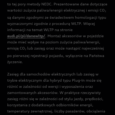
to tej pory metody NEDC. Prezentowane dane dotyczące
wartości zużycia paliwa/energii elektrycznej i emisji CO
2
są danymi zgodnymi ze świadectwem homologacji typu
wyznaczonymi zgodnie z procedurą WLTP. Więcej
informacji na temat WLTP na stronie
audi.pl/pl/danewltp/
. Montaż akcesoriów w pojeździe
może mieć wpływ na poziom zużycia paliwa/energii,
emisję CO
lub zasięg oraz może nastąpić najwcześniej
2
po pierwszej rejestracji pojazdu, wyłącznie na Państwa
życzenie.
Zasięg dla samochodów elektrycznych lub zasięg w
trybie elektrycznym dla hybryd typu Plug-In może się
różnić w zależności od wersji i wyposażenia oraz
zamontowanych akcesoriów. W praktyce rzeczywisty
zasięg różni się w zależności od stylu jazdy, prędkości,
korzystania z dodatkowych odbiorników energii,
temperatury zewnętrznej, liczby pasażerów, obciążenia