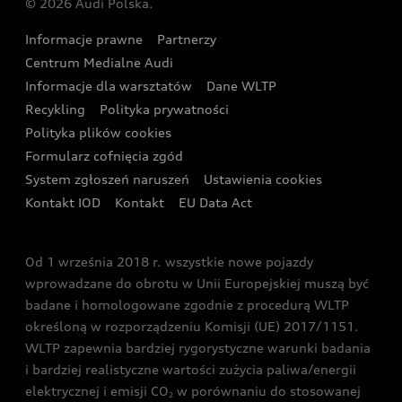
© 2026 Audi Polska.
Gwarancja
Wyszukaj najbliższego Partnera Audi
Audi Sport Festiwal
Eksperci elektromobilności Audi
Informacje prawne
Partnerzy
Akcje serwisowe Audi
Oferta dla przedsiębiorców
Audi i Muzeum Sztuki Nowoczesnej w Warszawie
Centrum Medialne Audi
Zasięg
Katalog online akcesoriów
Oferta dla klientów prywatnych
Informacje dla warsztatów
Dane WLTP
Audi driving experience
Ładowanie
Recykling
Polityka prywatności
Kalkulator rat
Audi quattro Cup
Polityka plików cookies
Formularz cofnięcia zgód
Ubezpieczenie
Audi i Puchar Świata w Skokach Narciarskich w
System zgłoszeń naruszeń
Ustawienia cookies
Zakopanem
Świat Audi RS
Kontakt IOD
Kontakt
EU Data Act
Audi driving experience
Od 1 września 2018 r. wszystkie nowe pojazdy
Audi exclusive
wprowadzane do obrotu w Unii Europejskiej muszą być
badane i homologowane zgodnie z procedurą WLTP
określoną w rozporządzeniu Komisji (UE) 2017/1151.
WLTP zapewnia bardziej rygorystyczne warunki badania
i bardziej realistyczne wartości zużycia paliwa/energii
elektrycznej i emisji CO
w porównaniu do stosowanej
2