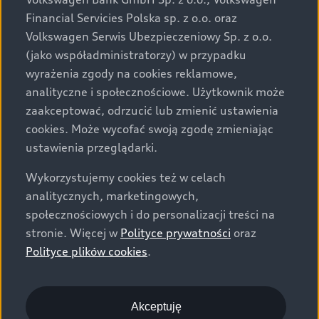
za dopłatą. Wiążące ustalenie ceny, wyposażenia i
Financial Servicies Polska sp. z o.o. oraz
specyfikacji pojazdu następują w umowie sprzedaży, a
Volkswagen Serwis Ubezpieczeniowy Sp. z o.o.
określenie parametrów technicznych zawiera
(jako współadministratorzy) w przypadku
świadectwo homologacji typu pojazdu. Zastrzegamy
wyrażenia zgody na cookies reklamowe,
sobie prawo do zmian i pomyłek. Wszelkie informacje
analityczne i społecznościowe. Użytkownik może
prezentowane na stronie są aktualne na dzień ich
zaakceptować, odrzucić lub zmienić ustawienia
zamieszczania. W celu uzyskania najnowszych
cookies. Może wycofać swoją zgodę zmieniając
informacji prosimy kontaktować się z Partnerem Marki
ustawienia przeglądarki.
Audi.
Wykorzystujemy cookies też w celach
Wszystkie produkowane obecnie samochody marki Audi
analitycznych, marketingowych,
są wykonywane z materiałów spełniających pod
społecznościowych i do personalizacji treści na
względem możliwości odzysku i recyklingu wymagania
stronie. Więcej w
Polityce prywatności
oraz
określone w normie ISO 22628 i są zgodne z
Polityce plików cookies
.
europejskimi świadectwami homologacji wydanymi wg
dyrektywy 2005/64/WE. Volkswagen Group Polska sp. z
o.o. podlega obowiązkowi zapewnienia wszystkim
użytkownikom samochodów marki Volkswagen sieci
Akceptuję