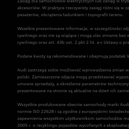
Zasięg dla samochodów elektrycznych lub zasięg w tryb
akcesoriów. W praktyce rzeczywisty zasięg różni się w z
pasażerów, obciążenia ładunkiem i topografii terenu.
Wszelkie prezentowane informacje, w szczególności zdję
cywilnego oraz nie są wiążące i mogą ulec zmianie be
cywilnego oraz art. 43b ust. 2 pkt 2 lit. a-c Ustawy o 
Podane kwoty są rekomendowane i obejmują podatek VA
Audi zastrzega sobie możliwość wprowadzenia zmian w 
polski. Zamieszczone zdjęcia mogą przedstawiać wyposa
umowie sprzedaży, a określenie parametrów techniczny
prezentowane na stronie są aktualne na dzień ich zami
Wszystkie produkowane obecnie samochody marki Audi 
normie ISO 22628 i są zgodne z europejskimi świadec
zapewnienia wszystkim użytkownikom samochodów marki 
2005 r. o recyklingu pojazdów wycofanych z eksploatacj