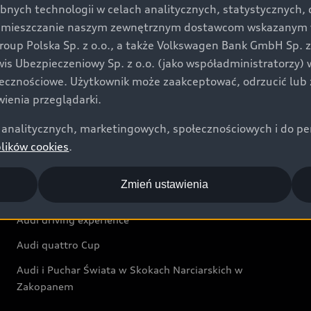
bnych technologii w celach analitycznych, statystycznych,
Audi exclusive
umieszczanie naszym zewnętrznym dostawcom wskazanym w 
up Polska Sp. z o.o., a także Volkswagen Bank GmbH Sp. z o
Świat Audi
rwis Ubezpieczeniowy Sp. z o.o. (jako współadministratorzy
łecznościowe. Użytkownik może zaakceptować, odrzucić lub 
Aktualności i historie postępu
ienia przeglądarki.
Audi Revolut F1® Team
analitycznych, marketingowych, społecznościowych i do perso
Audi Nuvolari
plików cookies
.
Audi Sport Festiwal
Zmień ustawienia
Audi i Muzeum Sztuki Nowoczesnej w Warszawie
Audi driving experience
Audi quattro Cup
Audi i Puchar Świata w Skokach Narciarskich w
Zakopanem