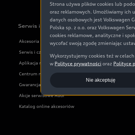
Strona używa plików cookies lub podo
oraz reklamowych. Umożliwiamy ich 
danych osobowych jest Volkswagen Gro
Serwis i akcesoria
Polska sp. z o.o. oraz Volkswagen Se
cookies reklamowe, analityczne i spo
Akcesoria
wycofać swoją zgodę zmieniając ustaw
Serwis i części
Wykorzystujemy cookies też w celach 
Aplikacja myAudi i usługi cyfrowe
w
Polityce prywatności
oraz
Polityce 
Centrum napraw powypadkowych
Nie akceptuję
Gwarancja
Akcje serwisowe Audi
Katalog online akcesoriów