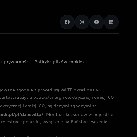
ka prywatności
Polityka plików cookies
ogowane zgodnie z procedurą WLTP określoną w
rtości zużycia paliwa/energii elektrycznej i emisji CO
2
ktrycznej i emisji CO
są danymi zgodnymi ze
2
audi.pl/pl/danewltp/
. Montaż akcesoriów w pojeździe
rejestracji pojazdu, wyłącznie na Państwa życzenie.