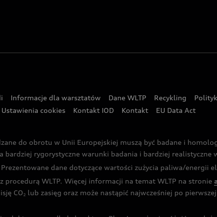
i
Informacje dla warsztatów
Dane WLTP
Recykling
Polity
Ustawienia cookies
Kontakt IOD
Kontakt
EU Data Act
dzane do obrotu w Unii Europejskiej muszą być badane i homol
rdziej rygorystyczne warunki badania i bardziej realistyczne wa
rezentowane dane dotyczące wartości zużycia paliwa/energii ele
 procedurą WLTP. Więcej informacji na temat WLTP na stronie
isję CO
lub zasięg oraz może nastąpić najwcześniej po pierwszej 
2