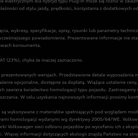
ie elektrycznym dla hybryd typu Plug-In może się różnić w zale
ależności od stylu jazdy, prędkości, korzystania z dodatkowych o
cia, wykresy, specyfikacje, opisy, rysunki lub parametry techni
z wcześniejszego powiadomienia. Prezentowane informacje nie s
prawach konsumenta.
T (23%), chyba że inaczej zaznaczono.
prezentowanych wersjach. Przedstawione detale wyposażenia mogą
żenie opcjonalne, dostępne za dopłatą. Wiążące ustalenie ceny, 
ch zawiera świadectwo homologacji typu pojazdu. Zastrzegamy 
eszczania. W celu uzyskania najnowszych informacji prosimy kon
są wykonywane z materiałów spełniających pod względem możli
twami homologacji wydanymi wg dyrektywy 2005/64/WE. Volkswa
Volkswagen sieci odbioru pojazdów po wycofaniu ich z eksploa
i. Więcej informacji dotyczących ekologii znajdą Państwo na str