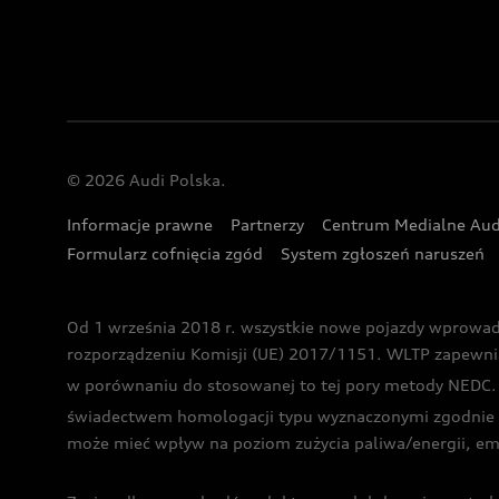
© 2026 Audi Polska.
Informacje prawne
Partnerzy
Centrum Medialne Aud
Formularz cofnięcia zgód
System zgłoszeń naruszeń
Od 1 września 2018 r. wszystkie nowe pojazdy wprowa
rozporządzeniu Komisji (UE) 2017/1151. WLTP zapewnia ba
w porównaniu do stosowanej to tej pory metody NEDC. P
świadectwem homologacji typu wyznaczonymi zgodnie z
może mieć wpływ na poziom zużycia paliwa/energii, em