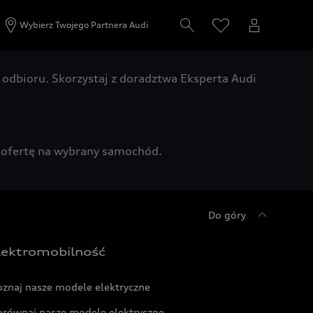
Wybierz Twojego Partnera Audi
odbioru. Skorzystaj z doradztwa Eksperta Audi
zą ofertę na wybrany samochód.
Do góry
lektromobilność
oznaj nasze modele elektryczne
orównaj nasze modele elektryczne