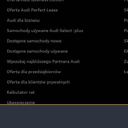
Oferta Audi Perfect Lease
S
Audi dla biznesu
P
Samochody używane Audi Select :plus
P
Dostępne samochody nowe
S
Dostępne samochody używane
E
Wyszukaj najbliższego Partnera Audi
Z
Oferta dla przedsiębiorców
Ł
Oferta dla klientów prywatnych
Kalkulator rat
Ubezpieczenie
Świat Audi RS
Audi driving experience