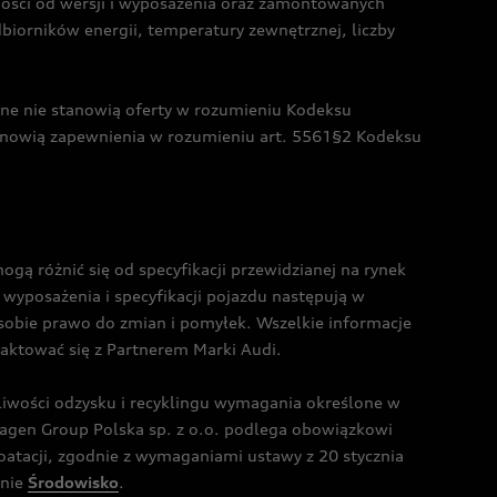
żności od wersji i wyposażenia oraz zamontowanych
dbiorników energii, temperatury zewnętrznej, liczby
czne nie stanowią oferty w rozumieniu Kodeksu
tanowią zapewnienia w rozumieniu art. 5561§2 Kodeksu
 różnić się od specyfikacji przewidzianej na rynek
wyposażenia i specyfikacji pojazdu następują w
sobie prawo do zmian i pomyłek. Wszelkie informacje
taktować się z Partnerem Marki Audi.
wości odzysku i recyklingu wymagania określone w
gen Group Polska sp. z o.o. podlega obowiązkowi
tacji, zgodnie z wymaganiami ustawy z 20 stycznia
onie
Środowisko
.