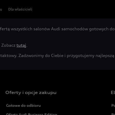
pu
Dla właścicieli
fertą wszystkich salonów Audi samochodów gotowych do 
. Zobacz
tutaj
.
kontaktowy. Zadzwonimy do Ciebie i przygotujemy najleps
Oferty i opcje zakupu
E
Gotowe do odbioru
P
Oferta Audi Business Edition
P