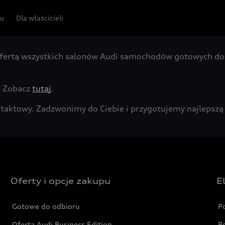
pu
Dla właścicieli
fertą wszystkich salonów Audi samochodów gotowych do 
. Zobacz
tutaj
.
kontaktowy. Zadzwonimy do Ciebie i przygotujemy najleps
Oferty i opcje zakupu
E
Gotowe do odbioru
P
Oferta Audi Business Edition
P