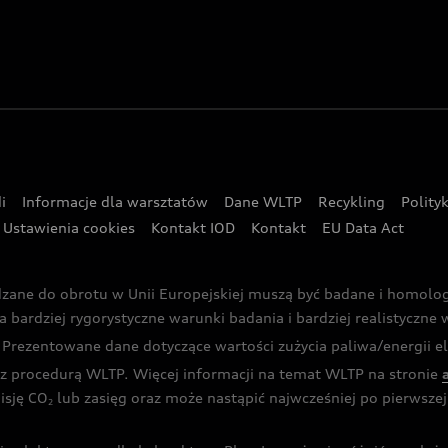
i
Informacje dla warsztatów
Dane WLTP
Recykling
Polity
Ustawienia cookies
Kontakt IOD
Kontakt
EU Data Act
dzane do obrotu w Unii Europejskiej muszą być badane i homol
rdziej rygorystyczne warunki badania i bardziej realistyczne wa
rezentowane dane dotyczące wartości zużycia paliwa/energii ele
 procedurą WLTP. Więcej informacji na temat WLTP na stronie
isję CO
lub zasięg oraz może nastąpić najwcześniej po pierwszej 
2