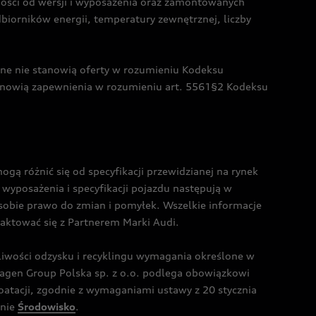
żności od wersji i wyposażenia oraz zamontowanych
dbiorników energii, temperatury zewnętrznej, liczby
czne nie stanowią oferty w rozumieniu Kodeksu
tanowią zapewnienia w rozumieniu art. 5561§2 Kodeksu
 różnić się od specyfikacji przewidzianej na rynek
wyposażenia i specyfikacji pojazdu następują w
sobie prawo do zmian i pomyłek. Wszelkie informacje
taktować się z Partnerem Marki Audi.
wości odzysku i recyklingu wymagania określone w
gen Group Polska sp. z o.o. podlega obowiązkowi
tacji, zgodnie z wymaganiami ustawy z 20 stycznia
onie
Środowisko
.