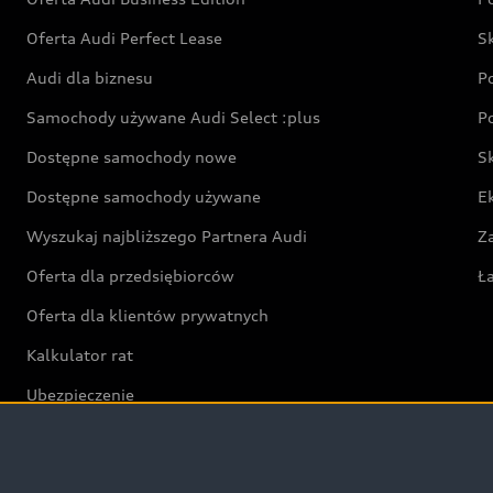
Oferta Audi Perfect Lease
S
Audi dla biznesu
P
Samochody używane Audi Select :plus
P
Dostępne samochody nowe
S
Dostępne samochody używane
E
Wyszukaj najbliższego Partnera Audi
Z
Oferta dla przedsiębiorców
Ł
Oferta dla klientów prywatnych
Kalkulator rat
Ubezpieczenie
Świat Audi RS
Audi driving experience