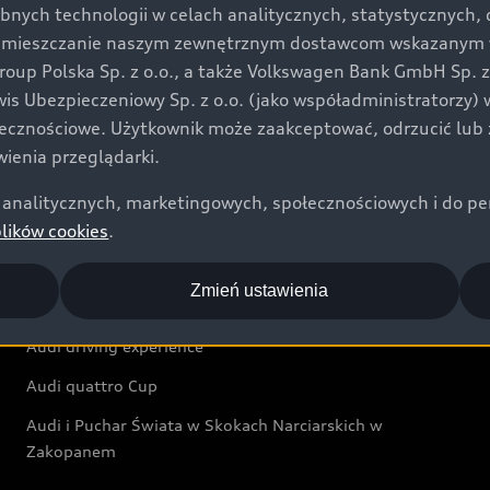
bnych technologii w celach analitycznych, statystycznych,
Audi exclusive
umieszczanie naszym zewnętrznym dostawcom wskazanym w 
up Polska Sp. z o.o., a także Volkswagen Bank GmbH Sp. z o
Świat Audi
rwis Ubezpieczeniowy Sp. z o.o. (jako współadministratorzy
łecznościowe. Użytkownik może zaakceptować, odrzucić lub 
Aktualności i historie postępu
ienia przeglądarki.
Audi Revolut F1® Team
analitycznych, marketingowych, społecznościowych i do perso
Audi Nuvolari
plików cookies
.
Audi Sport Festiwal
Zmień ustawienia
Audi i Muzeum Sztuki Nowoczesnej w Warszawie
Audi driving experience
Audi quattro Cup
Audi i Puchar Świata w Skokach Narciarskich w
Zakopanem