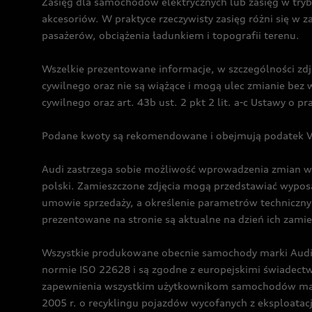
Zasięg dla samochodów elektrycznych lub zasięg w tryb
akcesoriów. W praktyce rzeczywisty zasięg różni się w z
pasażerów, obciążenia ładunkiem i topografii terenu.
Wszelkie prezentowane informacje, w szczególności zdję
cywilnego oraz nie są wiążące i mogą ulec zmianie be
cywilnego oraz art. 43b ust. 2 pkt 2 lit. a-c Ustawy o 
Podane kwoty są rekomendowane i obejmują podatek VA
Audi zastrzega sobie możliwość wprowadzenia zmian w 
polski. Zamieszczone zdjęcia mogą przedstawiać wyposa
umowie sprzedaży, a określenie parametrów techniczny
prezentowane na stronie są aktualne na dzień ich zami
Wszystkie produkowane obecnie samochody marki Audi 
normie ISO 22628 i są zgodne z europejskimi świadec
zapewnienia wszystkim użytkownikom samochodów marki 
2005 r. o recyklingu pojazdów wycofanych z eksploatacj