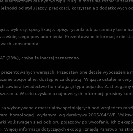
ie elektrycznym dla hybryd typu Plug-In może się różnić w zale
ależności od stylu jazdy, prędkości, korzystania z dodatkowych o
cia, wykresy, specyfikacje, opisy, rysunki lub parametry techni
z wcześniejszego powiadomienia. Prezentowane informacje nie s
prawach konsumenta.
T (23%), chyba że inaczej zaznaczono.
prezentowanych wersjach. Przedstawione detale wyposażenia mogą
żenie opcjonalne, dostępne za dopłatą. Wiążące ustalenie ceny, 
ch zawiera świadectwo homologacji typu pojazdu. Zastrzegamy 
eszczania. W celu uzyskania najnowszych informacji prosimy kon
są wykonywane z materiałów spełniających pod względem możli
twami homologacji wydanymi wg dyrektywy 2005/64/WE. Volkswa
Volkswagen sieci odbioru pojazdów po wycofaniu ich z eksploa
i. Więcej informacji dotyczących ekologii znajdą Państwo na str