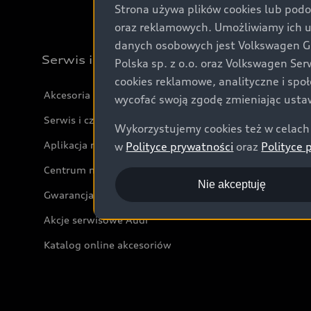
Strona używa plików cookies lub podo
oraz reklamowych. Umożliwiamy ich 
danych osobowych jest Volkswagen Gro
Serwis i akcesoria
Polska sp. z o.o. oraz Volkswagen Se
cookies reklamowe, analityczne i spo
Akcesoria
wycofać swoją zgodę zmieniając ustaw
Serwis i części
Wykorzystujemy cookies też w celach 
Aplikacja myAudi i usługi cyfrowe
w
Polityce prywatności
oraz
Polityce 
Centrum napraw powypadkowych
Nie akceptuję
Gwarancja
Akcje serwisowe Audi
Katalog online akcesoriów