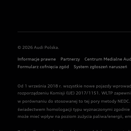
© 2026 Audi Polska.
Informacje prawne
Partnerzy
Centrum Medialne Aud
Formularz cofnięcia zgód
System zgłoszeń naruszeń
Od 1 września 2018 r. wszystkie nowe pojazdy wprowa
rozporządzeniu Komisji (UE) 2017/1151. WLTP zapewnia ba
w porównaniu do stosowanej to tej pory metody NEDC. P
świadectwem homologacji typu wyznaczonymi zgodnie z
może mieć wpływ na poziom zużycia paliwa/energii, em