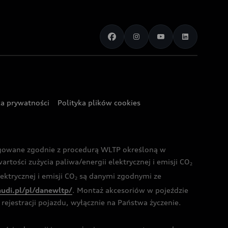
ka prywatności
Polityka plików cookies
ogowane zgodnie z procedurą WLTP określoną w
rtości zużycia paliwa/energii elektrycznej i emisji CO
2
ktrycznej i emisji CO
są danymi zgodnymi ze
2
audi.pl/pl/danewltp/
. Montaż akcesoriów w pojeździe
rejestracji pojazdu, wyłącznie na Państwa życzenie.