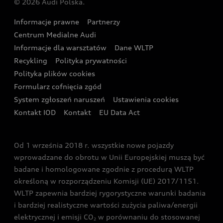
© 2026 Audi Polska.
Gwarancja
Wyszukaj najbliższego Partnera Audi
Audi Sport Festiwal
Eksperci elektromobilności Audi
Informacje prawne
Partnerzy
Akcje serwisowe Audi
Oferta dla przedsiębiorców
Audi i Muzeum Sztuki Nowoczesnej w Warszawie
Centrum Medialne Audi
Zasięg
Katalog online akcesoriów
Oferta dla klientów prywatnych
Informacje dla warsztatów
Dane WLTP
Audi driving experience
Ładowanie
Recykling
Polityka prywatności
Kalkulator rat
Audi quattro Cup
Polityka plików cookies
Formularz cofnięcia zgód
Ubezpieczenie
Audi i Puchar Świata w Skokach Narciarskich w
System zgłoszeń naruszeń
Ustawienia cookies
Zakopanem
Świat Audi RS
Kontakt IOD
Kontakt
EU Data Act
Audi driving experience
Od 1 września 2018 r. wszystkie nowe pojazdy
Audi exclusive
wprowadzane do obrotu w Unii Europejskiej muszą być
badane i homologowane zgodnie z procedurą WLTP
określoną w rozporządzeniu Komisji (UE) 2017/1151.
WLTP zapewnia bardziej rygorystyczne warunki badania
i bardziej realistyczne wartości zużycia paliwa/energii
elektrycznej i emisji CO
w porównaniu do stosowanej
2