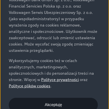
za dopłatą. Wiążące ustalenie ceny, wyposażenia i
Financial Servicies Polska sp. z o.o. oraz
specyfikacji pojazdu następują w umowie sprzedaży, a
Volkswagen Serwis Ubezpieczeniowy Sp. z o.o.
określenie parametrów technicznych zawiera
(jako współadministratorzy) w przypadku
świadectwo homologacji typu pojazdu. Zastrzegamy
wyrażenia zgody na cookies reklamowe,
sobie prawo do zmian i pomyłek. Wszelkie informacje
analityczne i społecznościowe. Użytkownik może
prezentowane na stronie są aktualne na dzień ich
zaakceptować, odrzucić lub zmienić ustawienia
zamieszczania. W celu uzyskania najnowszych
cookies. Może wycofać swoją zgodę zmieniając
informacji prosimy kontaktować się z Partnerem Marki
ustawienia przeglądarki.
Audi.
Wykorzystujemy cookies też w celach
Wszystkie produkowane obecnie samochody marki Audi
analitycznych, marketingowych,
są wykonywane z materiałów spełniających pod
społecznościowych i do personalizacji treści na
względem możliwości odzysku i recyklingu wymagania
stronie. Więcej w
Polityce prywatności
oraz
określone w normie ISO 22628 i są zgodne z
Polityce plików cookies
.
europejskimi świadectwami homologacji wydanymi wg
dyrektywy 2005/64/WE. Volkswagen Group Polska sp. z
o.o. podlega obowiązkowi zapewnienia wszystkim
użytkownikom samochodów marki Volkswagen sieci
Akceptuję