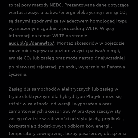
to tej pory metody NEDC. Prezentowane dane dotyczące
wartości zużycia paliwa/energii elektrycznej i emisji CO
2
są danymi zgodnymi ze świadectwem homologacji typu
wyznaczonymi zgodnie z procedurą WLTP. Więcej
informacji na temat WLTP na stronie
audi.pl/pl/danewltp/
. Montaż akcesoriów w pojeździe
może mieć wpływ na poziom zużycia paliwa/energii,
emisję CO
lub zasięg oraz może nastąpić najwcześniej
2
po pierwszej rejestracji pojazdu, wyłącznie na Państwa
życzenie.
Zasięg dla samochodów elektrycznych lub zasięg w
trybie elektrycznym dla hybryd typu Plug-In może się
różnić w zależności od wersji i wyposażenia oraz
zamontowanych akcesoriów. W praktyce rzeczywisty
zasięg różni się w zależności od stylu jazdy, prędkości,
korzystania z dodatkowych odbiorników energii,
temperatury zewnętrznej, liczby pasażerów, obciążenia