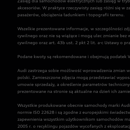
Zasięg dla samochodów elektrycznych lub zasięg w tryb
akcesoriów. W praktyce rzeczywisty zasięg różni się w z
pasażerów, obciążenia ładunkiem i topografii terenu.
Wszelkie prezentowane informacje, w szczególności zdję
cywilnego oraz nie są wiążące i mogą ulec zmianie be
cywilnego oraz art. 43b ust. 2 pkt 2 lit. a-c Ustawy o 
Podane kwoty są rekomendowane i obejmują podatek VA
Audi zastrzega sobie możliwość wprowadzenia zmian w 
polski. Zamieszczone zdjęcia mogą przedstawiać wyposa
umowie sprzedaży, a określenie parametrów techniczny
prezentowane na stronie są aktualne na dzień ich zami
Wszystkie produkowane obecnie samochody marki Audi 
normie ISO 22628 i są zgodne z europejskimi świadec
zapewnienia wszystkim użytkownikom samochodów marki 
2005 r. o recyklingu pojazdów wycofanych z eksploatacj