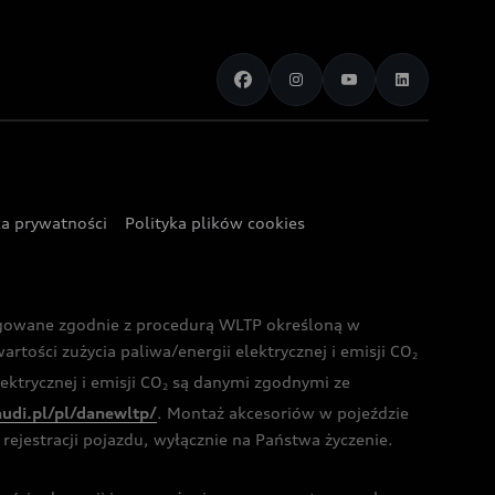
ka prywatności
Polityka plików cookies
ogowane zgodnie z procedurą WLTP określoną w
rtości zużycia paliwa/energii elektrycznej i emisji CO
2
ktrycznej i emisji CO
są danymi zgodnymi ze
2
audi.pl/pl/danewltp/
. Montaż akcesoriów w pojeździe
rejestracji pojazdu, wyłącznie na Państwa życzenie.