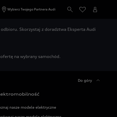
Wybierz Twojego Partnera Audi
odbioru. Skorzystaj z doradztwa Eksperta Audi
zą ofertę na wybrany samochód.
Do góry
lektromobilność
oznaj nasze modele elektryczne
orównaj nasze modele elektryczne