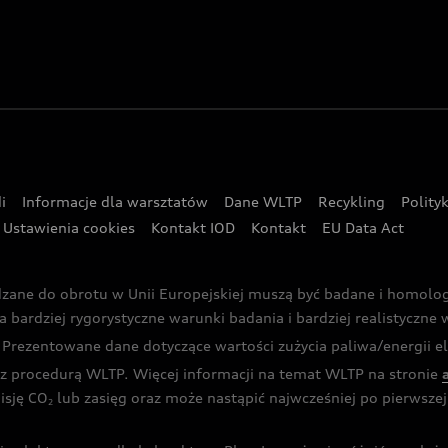
i
Informacje dla warsztatów
Dane WLTP
Recykling
Polity
Ustawienia cookies
Kontakt IOD
Kontakt
EU Data Act
dzane do obrotu w Unii Europejskiej muszą być badane i homol
rdziej rygorystyczne warunki badania i bardziej realistyczne wa
rezentowane dane dotyczące wartości zużycia paliwa/energii ele
 procedurą WLTP. Więcej informacji na temat WLTP na stronie
isję CO
lub zasięg oraz może nastąpić najwcześniej po pierwszej 
2