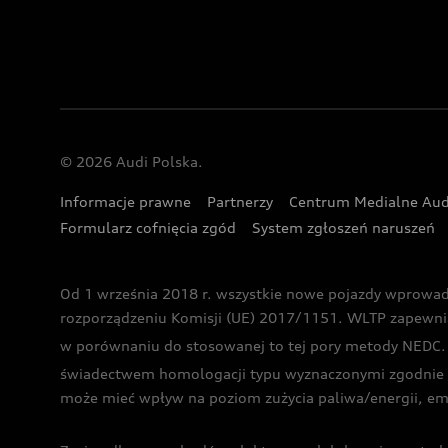
© 2026 Audi Polska.
Informacje prawne
Partnerzy
Centrum Medialne Aud
Formularz cofnięcia zgód
System zgłoszeń naruszeń
Od 1 września 2018 r. wszystkie nowe pojazdy wprowa
rozporządzeniu Komisji (UE) 2017/1151. WLTP zapewnia ba
w porównaniu do stosowanej to tej pory metody NEDC. P
świadectwem homologacji typu wyznaczonymi zgodnie z
może mieć wpływ na poziom zużycia paliwa/energii, em