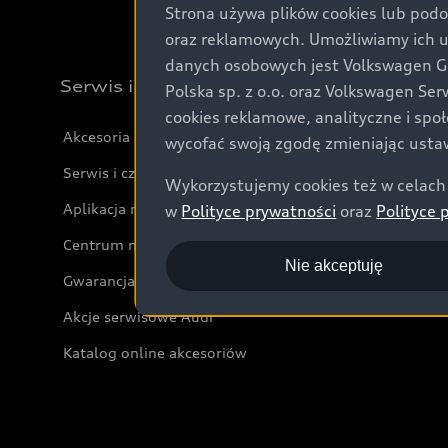
Strona używa plików cookies lub podo
oraz reklamowych. Umożliwiamy ich 
danych osobowych jest Volkswagen Gro
Serwis i akcesoria
Polska sp. z o.o. oraz Volkswagen Se
cookies reklamowe, analityczne i spo
Akcesoria
wycofać swoją zgodę zmieniając ustaw
Serwis i części
Wykorzystujemy cookies też w celach 
Aplikacja myAudi i usługi cyfrowe
w
Polityce prywatności
oraz
Polityce 
Centrum napraw powypadkowych
Nie akceptuję
Gwarancja
Akcje serwisowe Audi
Katalog online akcesoriów