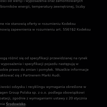
żności od wersji i wyposażenia oraz zamontowanych
dbiorników energii, temperatury zewnętrznej, liczby
czne nie stanowią oferty w rozumieniu Kodeksu
tanowią zapewnienia w rozumieniu art. 5561§2 Kodeksu
 różnić się od specyfikacji przewidzianej na rynek
wyposażenia i specyfikacji pojazdu następują w
sobie prawo do zmian i pomyłek. Wszelkie informacje
taktować się z Partnerem Marki Audi.
wości odzysku i recyklingu wymagania określone w
gen Group Polska sp. z o.o. podlega obowiązkowi
tacji, zgodnie z wymaganiami ustawy z 20 stycznia
onie
Środowisko
.