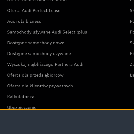
Oferta Audi Perfect Lease
S
Audi dla biznesu
P
Samochody używane Audi Select :plus
P
Dostępne samochody nowe
S
Dostępne samochody używane
E
Wyszukaj najbliższego Partnera Audi
Z
Oferta dla przedsiębiorców
Ł
Oferta dla klientów prywatnych
Kalkulator rat
Ubezpieczenie
Świat Audi RS
Audi driving experience