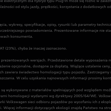
ie elektrycznym dla hybryd typu Plug-In może się różnić w zale
ależności od stylu jazdy, prędkości, korzystania z dodatkowych o
cia, wykresy, specyfikacje, opisy, rysunki lub parametry techni
z wcześniejszego powiadomienia. Prezentowane informacje nie s
prawach konsumenta.
T (23%), chyba że inaczej zaznaczono.
prezentowanych wersjach. Przedstawione detale wyposażenia mogą
żenie opcjonalne, dostępne za dopłatą. Wiążące ustalenie ceny, 
ch zawiera świadectwo homologacji typu pojazdu. Zastrzegamy 
eszczania. W celu uzyskania najnowszych informacji prosimy kon
są wykonywane z materiałów spełniających pod względem możli
twami homologacji wydanymi wg dyrektywy 2005/64/WE. Volkswa
Volkswagen sieci odbioru pojazdów po wycofaniu ich z eksploa
i. Więcej informacji dotyczących ekologii znajdą Państwo na str