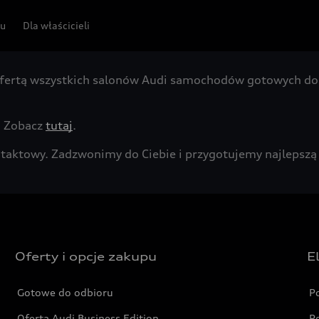
pu
Dla właścicieli
fertą wszystkich salonów Audi samochodów gotowych do 
. Zobacz
tutaj
.
kontaktowy. Zadzwonimy do Ciebie i przygotujemy najleps
Oferty i opcje zakupu
E
Gotowe do odbioru
P
Oferta Audi Business Edition
P