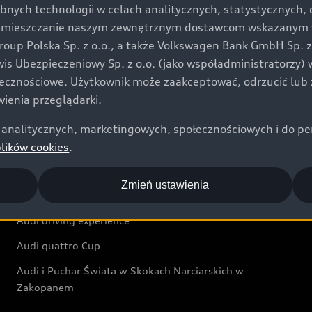
bnych technologii w celach analitycznych, statystycznych,
Audi exclusive
umieszczanie naszym zewnętrznym dostawcom wskazanym w 
up Polska Sp. z o.o., a także Volkswagen Bank GmbH Sp. z o
Świat Audi
rwis Ubezpieczeniowy Sp. z o.o. (jako współadministratorzy
łecznościowe. Użytkownik może zaakceptować, odrzucić lub 
Aktualności i historie postępu
ienia przeglądarki.
Audi Revolut F1® Team
analitycznych, marketingowych, społecznościowych i do perso
Audi Nuvolari
plików cookies
.
Audi Sport Festiwal
Zmień ustawienia
Audi i Muzeum Sztuki Nowoczesnej w Warszawie
Audi driving experience
Audi quattro Cup
Audi i Puchar Świata w Skokach Narciarskich w
Zakopanem